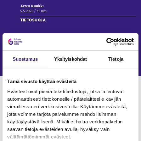
Arttu Ruukki
5.5.2025
11 min
TIETOSUOJA
Henkilö­tietojen käsittelyn
minimointi
Janne Fredman, Eija Männistö
Suostumus
Yksityiskohdat
Tietoja
6.3.2025
8 min
Tämä sivusto käyttää evästeitä
Verkkokoulutukset
Evästeet ovat pieniä tekstitiedostoja, jotka tallentuvat
JÄRJESTELMÄT JA OHJELMISTOT
automaattisesti tietokoneelle / päätelaitteelle kävijän
vieraillessa eri verkkosivustoilla. Käytämme evästeitä,
jotta voimme tarjota palvelumme mahdollisimman
käyttäjäystävällisenä. Mikäli et halua verkkopalvelun
saavan tietoja evästeiden avulla, hyväksy vain
välttämättömimmät evästeet.