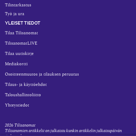
Tilintarkastus
Työ ja ura
YLEISET TIEDOT
Tilaa Tilisanomat
TilisanomatLIVE
Tilaa uutiskirje
Mediakortti
Osoitteenmuutos ja tilauksen peruutus
Tilaus- ja käyttöehdot
Taloushallintoliitto
Yhteystiedot
2026
Tilisanomat
Tilisanomien artikkelit on julkaistu kunkin artikkelin julkaisupäivän