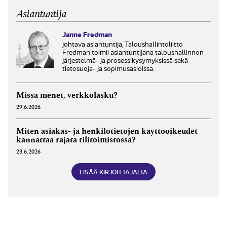
maksettavan palkan tai työnantajalta perittävän
Asiantuntija
lääkärinpalkkion. Kirjanpitolain terminologian...
Janne Fredman
johtava asiantuntija, Taloushallintoliitto
Fredman toimii asiantuntijana taloushallinnon
järjestelmä- ja prosessikysymyksissä sekä
tietosuoja- ja sopimusasioissa.
Missä menet, verkkolasku?
29.6.2026
Miten asiakas- ja henkilötietojen käyttöoikeudet
kannattaa rajata tilitoimistossa?
23.6.2026
LISÄÄ KIRJOITTAJALTA