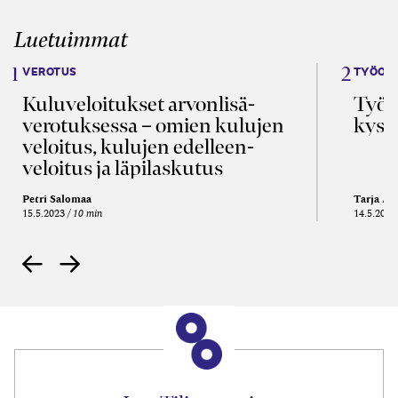
Luetuimmat
VEROTUS
TYÖOI
Kulu­veloitukset arvon­lisä­
Työa
verotuksessa – omien kulujen
kysy
veloitus, kulujen edelleen­
veloitus ja läpi­laskutus
Petri Salomaa
Tarja An
15.5.2023
10 min
14.5.2021