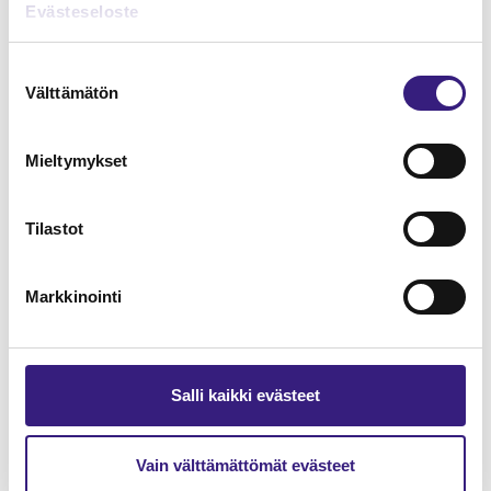
Evästeseloste
Suostumuksen
Välttämätön
valinta
Mieltymykset
Talous- ja palkkahallinnon
menetelmäsäädökset
Tilastot
HUOLTOVARMUUS JA VARAUTUMINEN
Markkinointi
Salli kaikki evästeet
Vain välttämättömät evästeet