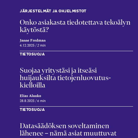
JÄRJESTELMÄT JA OHJELMISTOT
Onko asiakasta tiedotettava tekoälyn
käytöstä?
Janne Fredman
4.12.2025
2 min
TIETOSUOJA
Suojaa yritystäsi ja itseäsi
huijauksilta tietojen­luovutus­
kielloilla
Elias Alanko
28.8.2025
6 min
TIETOSUOJA
Datasäädöksen soveltaminen
lähenee – nämä asiat muuttuvat