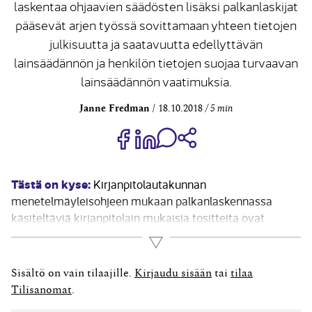
laskentaa ohjaavien säädösten lisäksi palkanlaskijat
pääsevät arjen työssä sovittamaan yhteen tietojen
julkisuutta ja saatavuutta edellyttävän
lainsäädännön ja henkilön tietojen suojaa turvaavan
lainsäädännön vaatimuksia.
Janne Fredman
18.10.2018
5 min
Jaa Share on Facebook
Jaa Share on LinkedIn
Jaa WhatsApp-viestinä
Kopioi linkki
Tästä on kyse:
Kirjanpitolautakunnan
menetelmäyleisohjeen mukaan palkanlaskennassa
käsiteltäviä kirjanpitolain mukaisia tositteita ovat
esimerkiksi: palkkalaskelmat ja palkkojen yhdistelmät
Lue lisää
lomapalkkavelkalaskelmat ulosoton- ja Ay-
jäsenmaksujen tilityksen todentavat tositteet
Sisältö on vain tilaajille.
Kirjaudu sisään
tai
tilaa
lääkärintodistukset tai –lausunnot, jos ne todentavat
Tilisanomat
.
liiketapahtuman, esimerkiksi työntekijälle sairausajalta