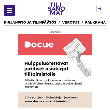
Siirry sisältöön
Avaa valikko
KIRJANPITO JA TILINPÄÄTÖS
VEROTUS
PALKKAHALL
MAINOS