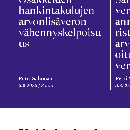
hankintakulujen
ver
arvonlisäveron
an
vähennyskelpoisu
ris
us
arv
oit
ve
Petri Salomaa
Petri
6.8.2026
8 min
3.8.20