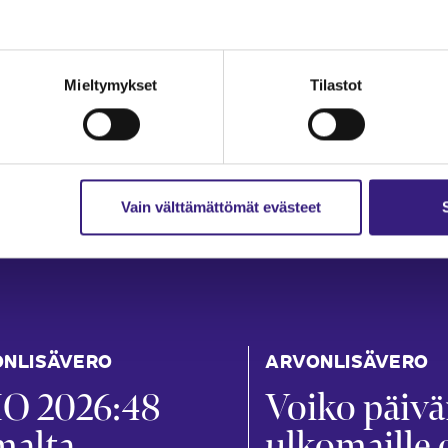
Mieltymykset
Tilastot
Vain välttämättömät evästeet
NLISÄVERO
ARVONLISÄVERO
O 2026:48
Voiko päiv
malta
ulkomaille 