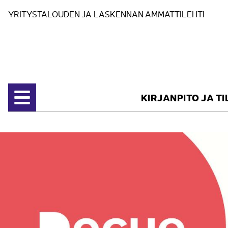
Siirry sisältöön
YRITYSTALOUDEN JA LASKENNAN AMMATTILEHTI
KIRJANPITO JA T
Avaa valikko