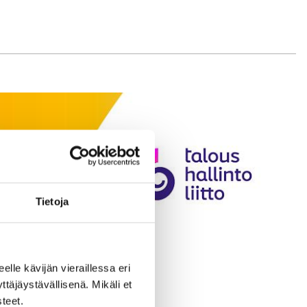
Tietoja
eelle kävijän vieraillessa eri
äjäystävällisenä. Mikäli et
teet.