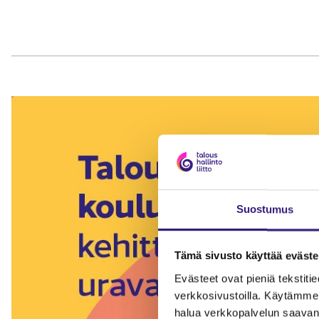
Suostumus
Tämä sivusto käyttää eväste
Evästeet ovat pieniä tekstitied
verkkosivustoilla. Käytämme 
halua verkkopalvelun saavan 