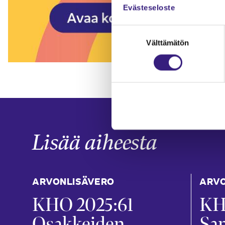
Evästeseloste
Suostumuksen
Välttämätön
valinta
Lisää aiheesta
ARVONLISÄVERO
ARVO
KHO 2025:61
KH
Osakkeiden
Sa