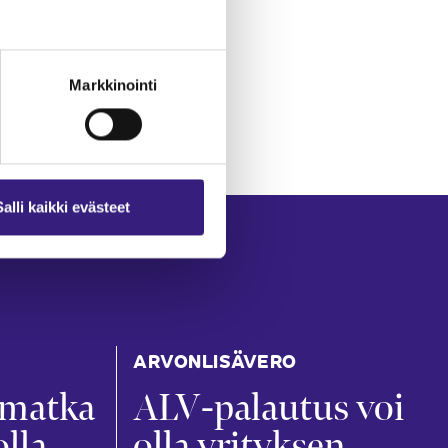
Markkinointi
Salli kaikki evästeet
ARVONLISÄVERO
ämatka
ALV-palautus voi
olla
olla yrityksen