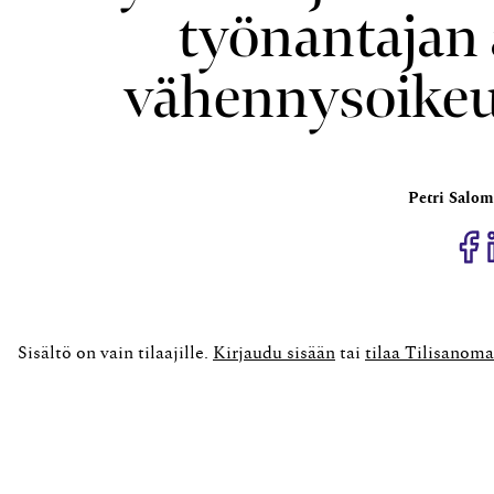
työnantajan
vähennysoikeu
Petri Salom
J
Sisältö on vain tilaajille.
Kirjaudu sisään
tai
tilaa Tilisanoma