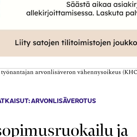
 työnantajan arvonlisäveron vähennysoikeus (KHO
ATKAISUT: ARVONLISÄVEROTUS
sopimusruokailu ja