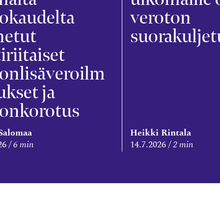
okaudelta
veroton
netut
suorakuljet
tiriitaiset
onlisäveroilm
ukset ja
ronkorotus
 Salomaa
Heikki Rintala
26
6 min
14.7.2026
2 min