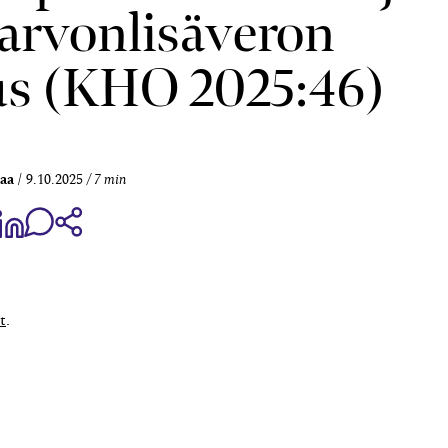
 arvonlisäveron
s (KHO 2025:46)
aa
9.10.2025
7 min
aa Share on Facebook
Jaa Share on LinkedIn
Jaa WhatsApp-viestinä
Kopioi linkki
t
.