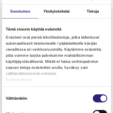
Suostumus
Yksityiskohdat
Tietoja
Tämä sivusto käyttää evästeitä
Osinkoverotuksen
Evästeet ovat pieniä tekstitiedostoja, jotka tallentuvat
erityiskysymykset
automaattisesti tietokoneelle / päätelaitteelle kävijän
vieraillessa eri verkkosivustoilla. Käytämme evästeitä,
TOIMINIMI
jotta voimme tarjota palvelumme mahdollisimman
käyttäjäystävällisenä. Mikäli et halua verkkopalvelun
saavan tietoja evästeiden avulla, hyväksy vain
välttämättömimmät evästeet.
Evästeseloste
Suostumuksen
Välttämätön
valinta