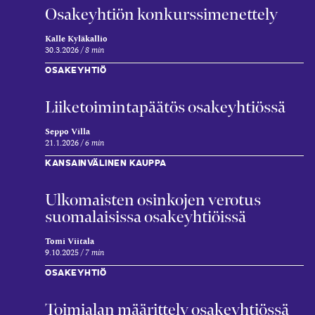
Osakeyhtiön konkurssimenettely
Kalle Kyläkallio
30.3.2026
8 min
OSAKEYHTIÖ
Liiketoimintapäätös osakeyhtiössä
Seppo Villa
21.1.2026
6 min
KANSAINVÄLINEN KAUPPA
Ulkomaisten osinkojen verotus
suomalaisissa osakeyhtiöissä
Tomi Viitala
9.10.2025
7 min
OSAKEYHTIÖ
Toimialan määrittely osakeyhtiössä