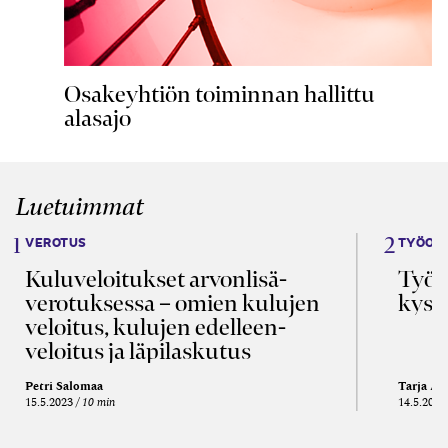
Osakeyhtiön toiminnan hallittu
alasajo
Luetuimmat
VEROTUS
TYÖOI
Kulu­veloitukset arvon­lisä­
Työa
verotuksessa – omien kulujen
kysy
veloitus, kulujen edelleen­
veloitus ja läpi­laskutus
Petri Salomaa
Tarja An
15.5.2023
10 min
14.5.2021