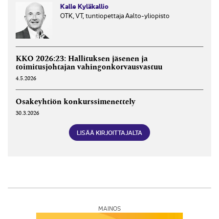
Kalle Kyläkallio
OTK, VT, tuntiopettaja Aalto-yliopisto
KKO 2026:23: Hallituksen jäsenen ja
toimitusjohtajan vahingonkorvausvastuu
4.5.2026
Osakeyhtiön konkurssimenettely
30.3.2026
LISÄÄ KIRJOITTAJALTA
MAINOS