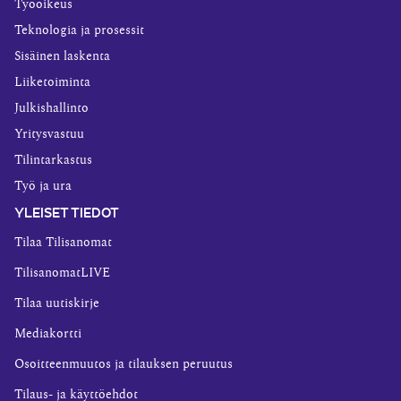
Työoikeus
Teknologia ja prosessit
Sisäinen laskenta
Liiketoiminta
Julkishallinto
Yritysvastuu
Tilintarkastus
Työ ja ura
YLEISET TIEDOT
Tilaa Tilisanomat
TilisanomatLIVE
Tilaa uutiskirje
Mediakortti
Osoitteenmuutos ja tilauksen peruutus
Tilaus- ja käyttöehdot