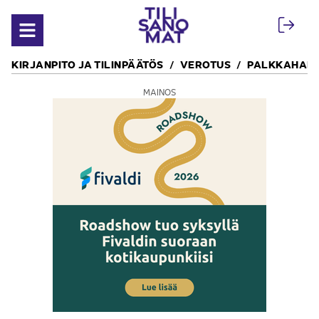
Siirry sisältöön
Avaa valikko
KIRJANPITO JA TILINPÄÄTÖS
VEROTUS
PALKKAHALL
MAINOS