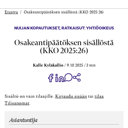
Etusivu
Osakeantipäätöksen sisällöstä (KKO 2025:26)
NUIJAN KOPAUTUKSET
,
RATKAISUT: YHTIÖOIKEUS
Osakeantipäätöksen sisällöstä
(KKO 2025:26)
Kalle Kyläkallio
9.10.2025
3 min
Jaa Share on Facebook
Jaa Share on LinkedIn
Jaa WhatsApp-viestinä
Kopioi linkki
Sisältö on vain tilaajille.
Kirjaudu sisään
tai
tilaa
Tilisanomat
.
Asiantuntija