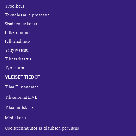
Työoikeus
Teknologia ja prosessit
Sisäinen laskenta
Liiketoiminta
Julkishallinto
Yritysvastuu
Tilintarkastus
Työ ja ura
YLEISET TIEDOT
Tilaa Tilisanomat
TilisanomatLIVE
Tilaa uutiskirje
Mediakortti
Osoitteenmuutos ja tilauksen peruutus