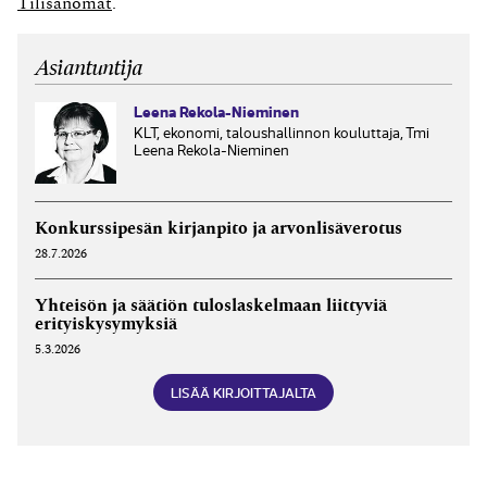
Tilisanomat
.
Asiantuntija
Leena Rekola-Nieminen
KLT, ekonomi, taloushallinnon kouluttaja, Tmi
Leena Rekola-Nieminen
Konkurssipesän kirjanpito ja arvonlisäverotus
28.7.2026
Yhteisön ja säätiön tuloslaskelmaan liittyviä
erityiskysymyksiä
5.3.2026
LISÄÄ KIRJOITTAJALTA