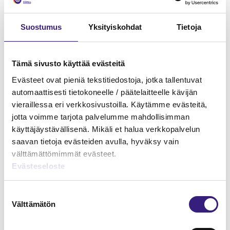
Suostumus
Yksityiskohdat
Tietoja
Tämä sivusto käyttää evästeitä
Evästeet ovat pieniä tekstitiedostoja, jotka tallentuvat
Hankintameno kirjanpidossa ja
automaattisesti tietokoneelle / päätelaitteelle kävijän
verotuksessa
vieraillessa eri verkkosivustoilla. Käytämme evästeitä,
jotta voimme tarjota palvelumme mahdollisimman
KIRJANPITO
käyttäjäystävällisenä. Mikäli et halua verkkopalvelun
saavan tietoja evästeiden avulla, hyväksy vain
välttämättömimmät evästeet.
Evästeseloste
Suostumuksen
Välttämätön
valinta