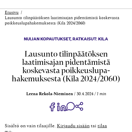
Etusivu
Lausunto tilinpäätöksen laatimisajan pidentämistä koskevasta
poikkeuslupa­hakemuksesta (Kila 2024/2060)
NUIJAN KOPAUTUKSET
,
RATKAISUT: KILA
Lausunto tilinpäätöksen
laatimisajan pidentämistä
koskevasta poikkeuslupa­
hakemuksesta (Kila 2024/2060)
Leena Rekola-Nieminen
30.4.2024
1 min
Jaa Share on Facebook
Jaa Share on LinkedIn
Jaa WhatsApp-viestinä
Kopioi linkki
Sisältö on vain tilaajille.
Kirjaudu sisään
tai
tilaa