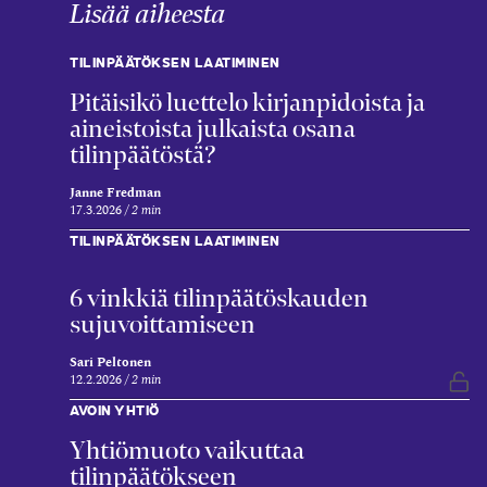
Lisää aiheesta
TILINPÄÄTÖKSEN LAATIMINEN
Pitäisikö luettelo kirjanpidoista ja
aineistoista julkaista osana
tilinpäätöstä?
Janne Fredman
17.3.2026
2 min
TILINPÄÄTÖKSEN LAATIMINEN
6 vinkkiä tilinpäätöskauden
sujuvoittamiseen
Sari Peltonen
12.2.2026
2 min
Vap
AVOIN YHTIÖ
Yhtiömuoto vaikuttaa
tilinpäätökseen