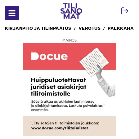
Siirry sisältöön
Avaa valikko
KIRJANPITO JA TILINPÄÄTÖS
VEROTUS
PALKKAHALL
MAINOS