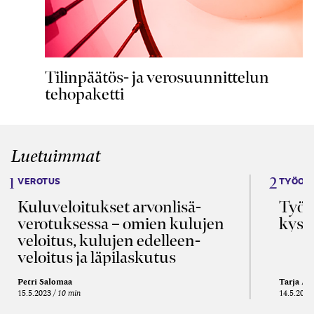
Tilinpäätös- ja verosuunnittelun
tehopaketti
Luetuimmat
VEROTUS
TYÖOI
Kulu­veloitukset arvon­lisä­
Työa
verotuksessa – omien kulujen
kysy
veloitus, kulujen edelleen­
veloitus ja läpi­laskutus
Petri Salomaa
Tarja An
15.5.2023
10 min
14.5.2021