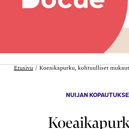
Etusivu
Koeaika­purku, kohtuulliset mukaut
NUIJAN KOPAUTUKSE
Koeaika­purk