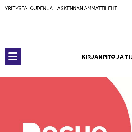
Siirry sisältöön
YRITYSTALOUDEN JA LASKENNAN AMMATTILEHTI
KIRJANPITO JA T
Avaa valikko