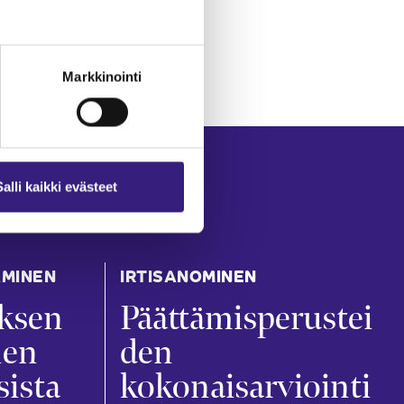
Markkinointi
Salli kaikki evästeet
AMINEN
IRTISANOMINEN
ksen
Päättämisperustei
nen
den
sista
kokonaisarviointi