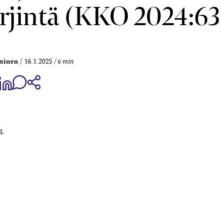
rjintä (KKO 2024:63
minen
16.1.2025
6 min
aa Share on Facebook
Jaa Share on LinkedIn
Jaa WhatsApp-viestinä
Kopioi linkki
t
.