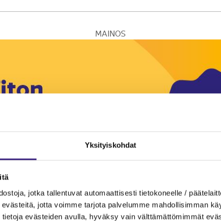
MAINOS
Yksityiskohdat
itä
ostoja, jotka tallentuvat automaattisesti tietokoneelle / päätelaitt
evästeitä, jotta voimme tarjota palvelumme mahdollisimman käytt
tietoja evästeiden avulla, hyväksy vain välttämättömimmät eväs