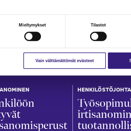
Mieltymykset
Tilastot
Vain välttämättömät evästeet
SANOMINEN
HENKILÖSTÖJOHT
nkilöön
Työsopimu
ttyvät
irtisanomi
isanomisperust
tuotannolli