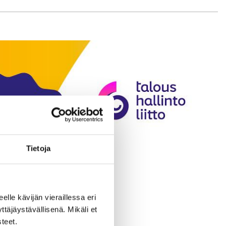
Tietoja
eelle kävijän vieraillessa eri
äjäystävällisenä. Mikäli et
teet.