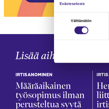
Evästeseloste
Suostumuksen
Välttämätön
valinta
Lisää aiheesta
IRTISANOMINEN
IRTI
Määräaikainen
He
työsopimus ilman
lii
perusteltua syytä
irt