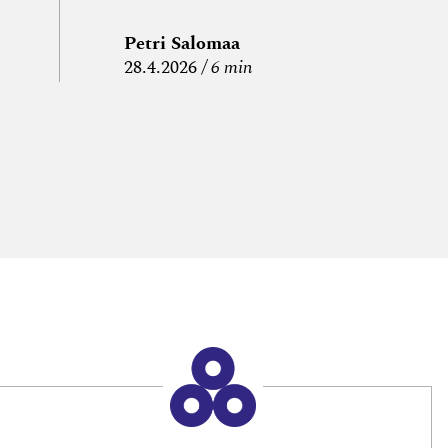
Petri Salomaa
P
28.4.2026
6 min
15