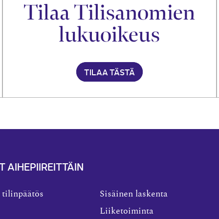
Tilaa Tilisanomien
lukuoikeus
TILAA TÄSTÄ
T AIHEPIIREITTÄIN
 tilinpäätös
Sisäinen laskenta
Liiketoiminta