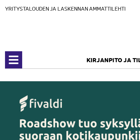
Siirry sisältöön
YRITYSTALOUDEN JA LASKENNAN AMMATTILEHTI
KIRJANPITO JA T
Avaa valikko