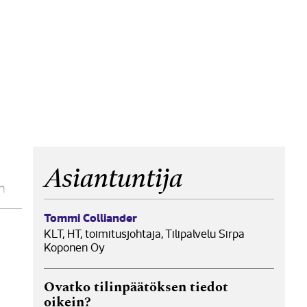
Asiantuntija
n
..
Tommi Colliander
KLT, HT, toimitusjohtaja, Tilipalvelu Sirpa
Koponen Oy
Ovatko tilinpäätöksen tiedot
oikein?