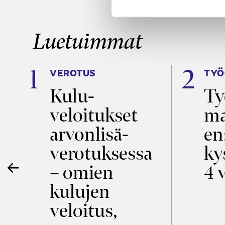
Luetuimmat
VEROTUS
TYÖ
Kulu­
Ty
m
veloitukset
ma
arvon­lisä­
en
verotuksessa
ky
e
– omien
4 
kulujen
a
veloitus,