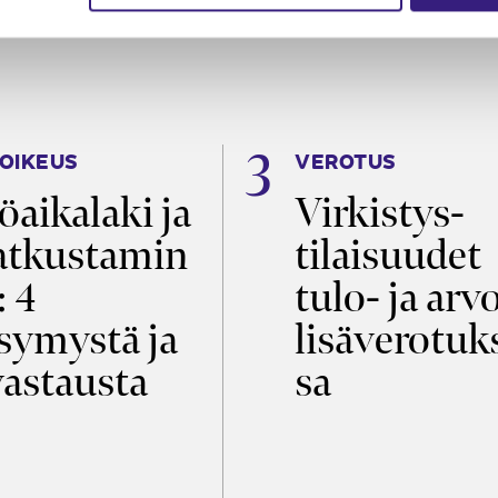
OIKEUS
VEROTUS
öaikalaki ja
Virkistys­
tkustamin
tilaisuudet
: 4
tulo- ja arv
symystä ja
lisäverotuk
vastausta
sa