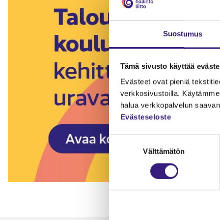
Suostumus
Tämä sivusto käyttää eväste
Evästeet ovat pieniä tekstitied
verkkosivustoilla. Käytämme 
halua verkkopalvelun saavan 
Evästeseloste
Suostumuksen
Välttämätön
valinta