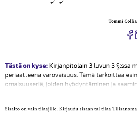
Tommi Collia
J
Tästä on kyse:
Kirjanpitolain 3 luvun 3 §:ssa 
periaatteena varovaisuus. Tämä tarkoittaa esime
omaisuuseriä, joiden hyödyntäminen ja saamin
mukaisen tuloksesta riippumattoman varovaisu
Sisältö on vain tilaajille.
Kirjaudu sisään
tai
tilaa Tilisanoma