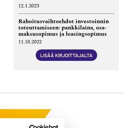
12.1.2023
Rahoitus­vaihto­ehdot investoinnin
toteut­tamiseen: pankki­laina, osa­
maksu­sopimus ja leasing­sopimus
11.10.2022
LISÄÄ KIRJOITTAJALTA