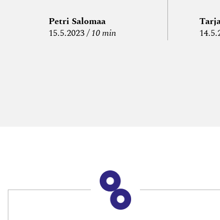
kulujen
edelleen­
Petri Salomaa
Tarj
15.5.2023
10 min
14.5.
veloitus ja
läpi­laskutus