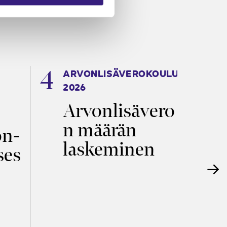
ARVONLISÄVEROKOULU
K
2026
T
Arvonlisävero
V
n määrän
p
on­
laskeminen
ses