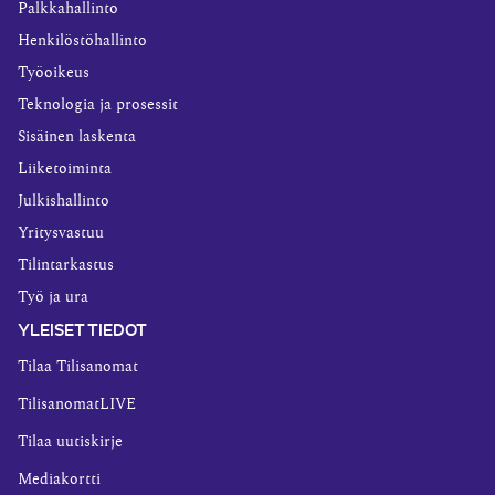
Palkkahallinto
Henkilöstöhallinto
Työoikeus
Teknologia ja prosessit
Sisäinen laskenta
Liiketoiminta
Julkishallinto
Yritysvastuu
Tilintarkastus
Työ ja ura
YLEISET TIEDOT
Tilaa Tilisanomat
TilisanomatLIVE
Tilaa uutiskirje
Mediakortti