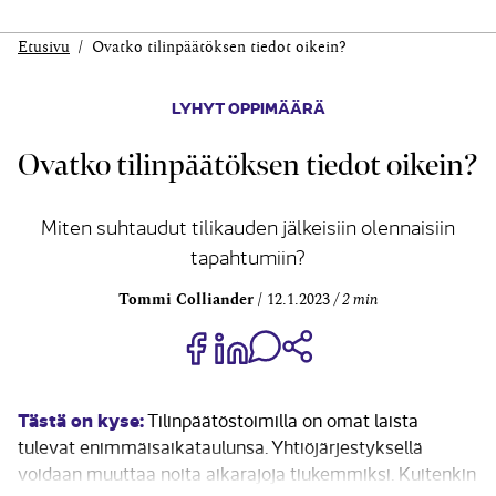
Etusivu
Ovatko tilinpäätöksen tiedot oikein?
LYHYT OPPIMÄÄRÄ
Ovatko tilinpäätöksen tiedot oikein?
Miten suhtaudut tilikauden jälkeisiin olennaisiin
tapahtumiin?
Tommi Colliander
12.1.2023
2 min
Jaa Share on Facebook
Jaa Share on LinkedIn
Jaa WhatsApp-viestinä
Kopioi linkki
Tästä on kyse:
Tilinpäätöstoimilla on omat laista
tulevat enimmäisaikataulunsa. Yhtiöjärjestyksellä
voidaan muuttaa noita aikarajoja tiukemmiksi. Kuitenkin