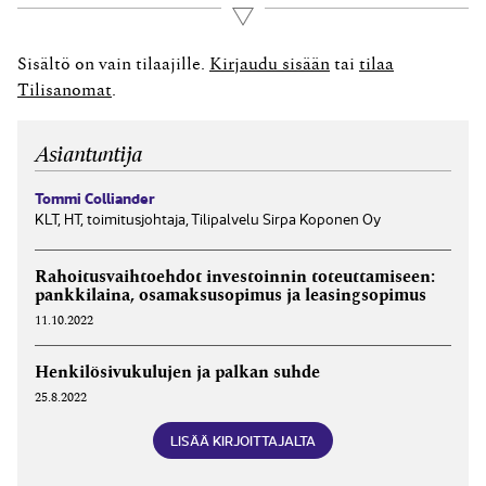
esimerkiksi asunto-osakeyhtiölaki lieventää tiukkoja
Lue lisää
yhtiöjärjestysmääräyksiä sallivammaksi. Viime vuosien
poikkeusolot ovat tiettyjen vuosien osalta lieventäneet
Sisältö on vain tilaajille.
Kirjaudu sisään
tai
tilaa
osaa alla olevista määräajoista. Hallituksen ja
Tilisanomat
.
toimitusjohtajan allekirjoitus: 4 kk tilinpäätöksestä
Tilintarkastaja tarkastaa...
Asiantuntija
Tommi Colliander
KLT, HT, toimitusjohtaja, Tilipalvelu Sirpa Koponen Oy
Rahoitus­vaihto­ehdot investoinnin toteut­tamiseen:
pankki­laina, osa­maksu­sopimus ja leasing­sopimus
11.10.2022
Henkilö­sivukulujen ja palkan suhde
25.8.2022
LISÄÄ KIRJOITTAJALTA