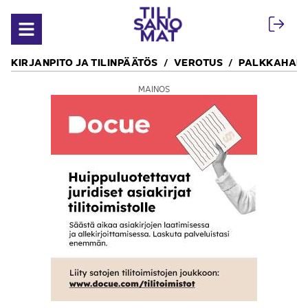
Siirry sisältöön
Avaa valikko
KIRJANPITO JA TILINPÄÄTÖS
VEROTUS
PALKKAHALL
MAINOS