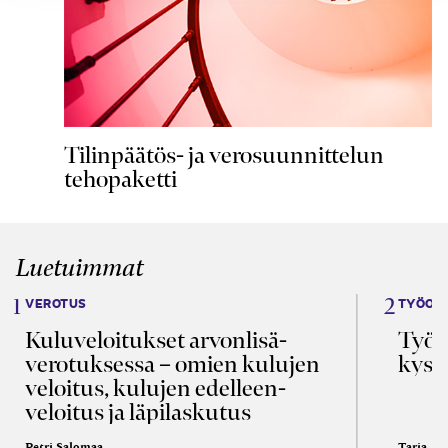
Tilinpäätös- ja verosuunnittelun
tehopaketti
Luetuimmat
VEROTUS
TYÖOI
Kulu­veloitukset arvon­lisä­
Työa
verotuksessa – omien kulujen
kysy
veloitus, kulujen edelleen­
veloitus ja läpi­laskutus
Petri Salomaa
Tarja An