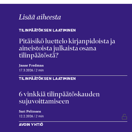
Lisää aiheesta
TILINPÄÄTÖKSEN LAATIMINEN
Pitäisikö luettelo kirjanpidoista ja
aineistoista julkaista osana
tilinpäätöstä?
Janne Fredman
17.3.2026
2 min
TILINPÄÄTÖKSEN LAATIMINEN
6 vinkkiä tilinpäätöskauden
sujuvoittamiseen
Sari Peltonen
12.2.2026
2 min
Vap
AVOIN YHTIÖ