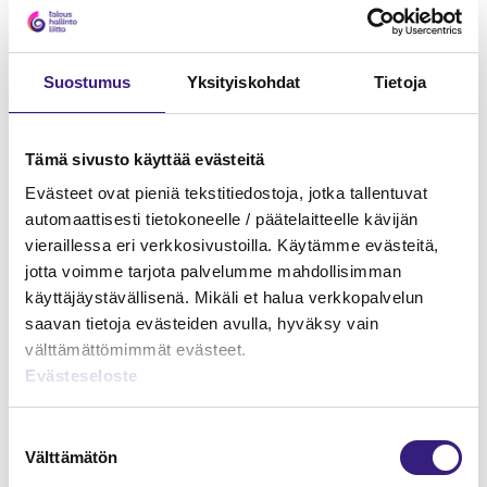
Suostumus
Yksityiskohdat
Tietoja
Tämä sivusto käyttää evästeitä
Evästeet ovat pieniä tekstitiedostoja, jotka tallentuvat
automaattisesti tietokoneelle / päätelaitteelle kävijän
Hankintameno kirjanpidossa ja
vieraillessa eri verkkosivustoilla. Käytämme evästeitä,
verotuksessa
jotta voimme tarjota palvelumme mahdollisimman
käyttäjäystävällisenä. Mikäli et halua verkkopalvelun
KIRJANPITO
saavan tietoja evästeiden avulla, hyväksy vain
välttämättömimmät evästeet.
Evästeseloste
Suostumuksen
Välttämätön
valinta