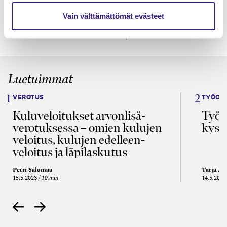
Vain välttämättömät evästeet
TilisanomatLIVE 3/2026
Luetuimmat
VEROTUS
TYÖOI
Kulu­veloitukset arvon­lisä­
Työa
verotuksessa – omien kulujen
kysy
veloitus, kulujen edelleen­
veloitus ja läpi­laskutus
Petri Salomaa
Tarja An
15.5.2023
10 min
14.5.2021