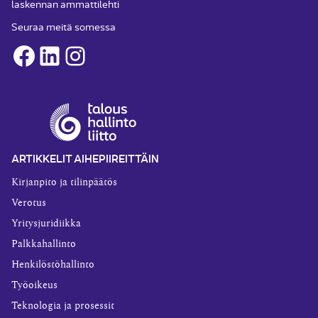
laskennan ammattilehti
Seuraa meitä somessa
Facebook
LinkedIn
Instagram
ARTIKKELIT AIHEPIIREITTÄIN
Kirjanpito ja tilinpäätös
Verotus
Yritysjuridiikka
Palkkahallinto
Henkilöstöhallinto
Työoikeus
Teknologia ja prosessit