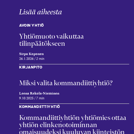
Lisää aiheesta
AVOIN YHTIÖ
Yhtiömuoto vaikuttaa
tilinpäätökseen
Sirpa Koponen
26.1.2026
2 min
KIRJANPITO
Miksi valita kommandiitti­yhtiö?
Leena Rekola-Nieminen
9.10.2025
7 min
KOMMANDIITTIYHTIÖ
Kommandiittiyhtiön yhtiömies ottaa
yhtiön elinkenotoiminnan
omaisuudeksi kuuluvan kiinteistön