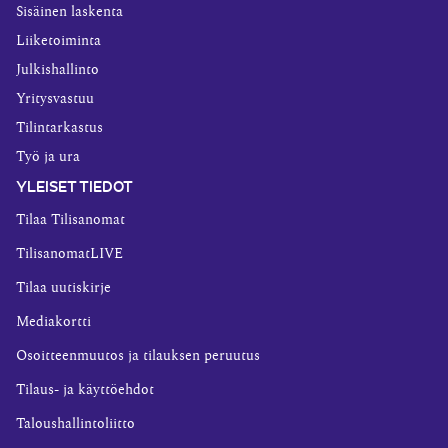
Sisäinen laskenta
Liiketoiminta
Julkishallinto
Yritysvastuu
Tilintarkastus
Työ ja ura
YLEISET TIEDOT
Tilaa Tilisanomat
TilisanomatLIVE
Tilaa uutiskirje
Mediakortti
Osoitteenmuutos ja tilauksen peruutus
Tilaus- ja käyttöehdot
Taloushallintoliitto