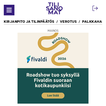
Siirry sisältöön
Avaa valikko
KIRJANPITO JA TILINPÄÄTÖS
VEROTUS
PALKKAHALL
MAINOS