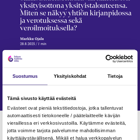
yksityisottona yksityistalouteensa.
Miten se näkyy yhtiön kirjanpidossa
ja verotuksessa sekä
veroilmoituksella?
Markku Ojala
28.8.2025
1 min
KIINTEISTÖT
Kommandiittiyhtiön omistaman
kiinteistön myyntivoitto – oikea
Suostumus
Yksityiskohdat
Tietoja
tulolähde – pääomatuloa vai ei
Markku Ojala
1.9.2022
1 min
Tämä sivusto käyttää evästeitä
Evästeet ovat pieniä tekstitiedostoja, jotka tallentuvat
automaattisesti tietokoneelle / päätelaitteelle kävijän
Verkkokoulutukset
vieraillessa eri verkkosivustoilla. Käytämme evästeitä,
jotta voimme tarjota palvelumme mahdollisimman
TOIMINIMI
käyttäjäystävällisenä. Mikäli et halua verkkopalvelun