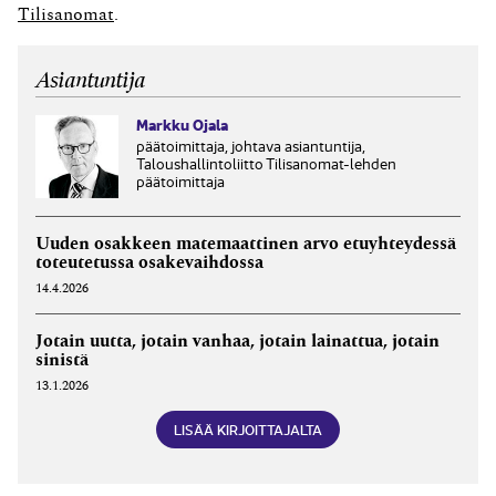
verotarkastus. Tarkastuksessa ilmeni virheitä, jotka
Tilisanomat
.
olivat syntyneet aiemman omistajan omistusaikana.
Verotarkastuksen perusteella yhtiölle...
Asiantuntija
Markku Ojala
päätoimittaja, johtava asiantuntija,
Taloushallintoliitto Tilisanomat-lehden
päätoimittaja
Uuden osakkeen matemaattinen arvo etuyhteydessä
toteutetussa osakevaihdossa
14.4.2026
Jotain uutta, jotain vanhaa, jotain lainattua, jotain
sinistä
13.1.2026
LISÄÄ KIRJOITTAJALTA