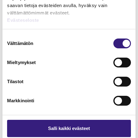
saavan tietoja evästeiden avulla, hyväksy vain
välttämättömimmät evästeet.
Evästeseloste
Suostumuksen
Välttämätön
valinta
Mieltymykset
Tilastot
Nettovarallisuuslaskenta
verotuksessa
Markkinointi
HUOLTOVARMUUS JA VARAUTUMINEN
Varautuminen ja jatkuvuuden
Salli kaikki evästeet
hallinta tilitoimistossa