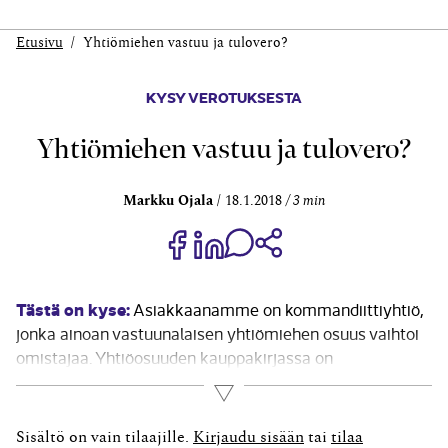
Etusivu
Yhtiömiehen vastuu ja tulovero?
KYSY VEROTUKSESTA
Yhtiömiehen vastuu ja tulovero?
Markku Ojala
18.1.2018
3 min
Jaa Share on Facebook
Jaa Share on LinkedIn
Jaa WhatsApp-viestinä
Kopioi linkki
Tästä on kyse:
Asiakkaanamme on kommandiittiyhtiö,
jonka ainoan vastuunalaisen yhtiömiehen osuus vaihtoi
omistajaa. Yhtiöosuuden kauppakirjassa on
sopimusehto, jonka mukaan aiempi omistaja vastaa
Lue lisää
hänen omistusajaltaan määrättävistä veroista.
Omistajanvaihdoksen jälkeen yhtiöön tehtiin
Sisältö on vain tilaajille.
Kirjaudu sisään
tai
tilaa