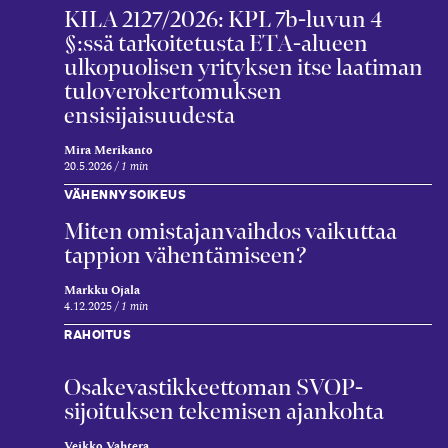
KILA 2127/2026: KPL 7b-luvun 4
§:ssä tarkoitetusta ETA-alueen
ulkopuolisen yrityksen itse laatiman
tuloverokertomuksen
ensisijaisuudesta
Mira Merikanto
20.5.2026
1 min
VÄHENNYSOIKEUS
Miten omistajanvaihdos vaikuttaa
tappion vähentämiseen?
Markku Ojala
4.12.2025
1 min
RAHOITUS
Osake­vastikkeettoman SVOP-
sijoituksen tekemisen ajankohta
Veikko Vahtera