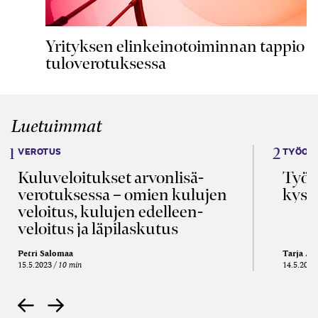
Yrityksen elinkeinotoiminnan tappio
tuloverotuksessa
Luetuimmat
VEROTUS
TYÖOI
Kulu­veloitukset arvon­lisä­
Työa
verotuksessa – omien kulujen
kysy
veloitus, kulujen edelleen­
veloitus ja läpi­laskutus
Petri Salomaa
Tarja An
15.5.2023
10 min
14.5.2021