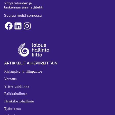
Yritystalouden ja
laskennan ammattilehti
Seuraa meitä somessa
Facebook
LinkedIn
Instagram
ARTIKKELIT AIHEPIIREITTÄIN
Kirjanpito ja tilinpäätös
Verotus
Yritysjuridiikka
Palkkahallinto
Henkilöstöhallinto
Työoikeus