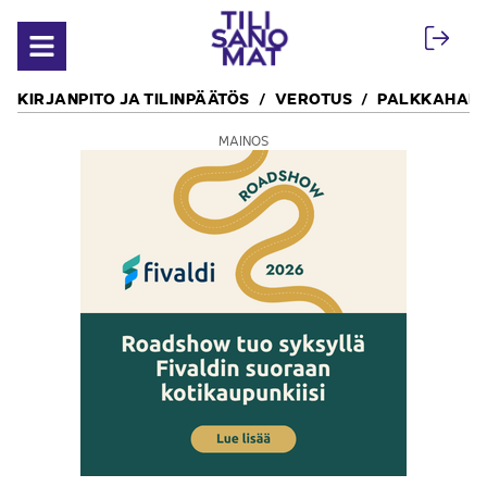
Siirry sisältöön
Avaa valikko
KIRJANPITO JA TILINPÄÄTÖS
VEROTUS
PALKKAHALL
MAINOS