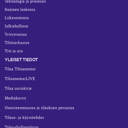
Teknologia ja prosessit
Sisäinen laskenta
Liiketoiminta
Julkishallinto
Yritysvastuu
Tilintarkastus
Työ ja ura
YLEISET TIEDOT
Tilaa Tilisanomat
TilisanomatLIVE
Tilaa uutiskirje
Mediakortti
Osoitteenmuutos ja tilauksen peruutus
Tilaus- ja käyttöehdot
Taloushallintoliitto