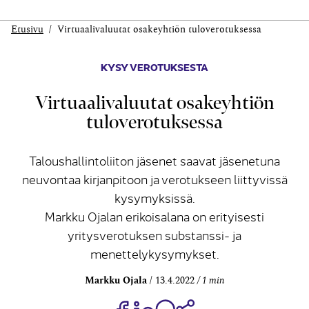
Etusivu
Virtuaalivaluutat osakeyhtiön tuloverotuksessa
KYSY VEROTUKSESTA
Virtuaalivaluutat osakeyhtiön
tuloverotuksessa
Taloushallintoliiton jäsenet saavat jäsenetuna
neuvontaa kirjanpitoon ja verotukseen liittyvissä
kysymyksissä.
Markku Ojalan erikoisalana on erityisesti
yritysverotuksen substanssi- ja
menettelykysymykset.
Markku Ojala
13.4.2022
1 min
Jaa Share on Facebook
Jaa Share on LinkedIn
Jaa WhatsApp-viestinä
Kopioi linkki