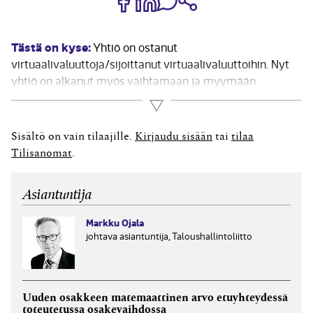
Tästä on kyse:
Yhtiö on ostanut
virtuaalivaluuttoja/sijoittanut virtuaalivaluuttoihin. Nyt
yhtiö on alkanut myös vaihtamaan ja myymään
valuuttoja. Virtuaalivaluuttojen osalta toiminta on vielä
Lue lisää
aivan alussa ja kohtuullisen vähäistä. Olen kirjannut
virtuaalivaluutat näin aluksi rahoitusomaisuuteen. Olen
Sisältö on vain tilaajille.
Kirjaudu sisään
tai
tilaa
kuitenkin nyt pohtinut, kuuluisivatko ennemmin vaihto-
Tilisanomat
.
omaisuuteen. Miten ja milloin...
Asiantuntija
Markku Ojala
johtava asiantuntija, Taloushallintoliitto
Uuden osakkeen matemaattinen arvo etuyhteydessä
toteutetussa osakevaihdossa