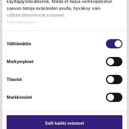
käyttäjäystävällisenä. Mikäli et halua verkkopalvelun
saavan tietoja evästeiden avulla, hyväksy vain
välttämättömimmät evästeet.
Evästeseloste
Osinkoverotuksen
erityiskysymykset
Suostumuksen
Välttämätön
valinta
YRITYKSEN TULOVEROTUS
Mieltymykset
Tilastot
Markkinointi
Salli kaikki evästeet