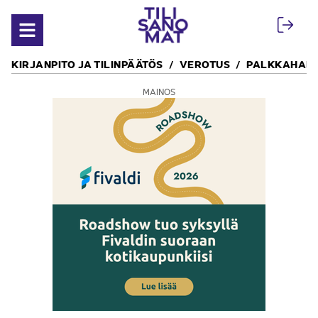
Siirry sisältöön
Avaa valikko
KIRJANPITO JA TILINPÄÄTÖS
VEROTUS
PALKKAHALL
MAINOS