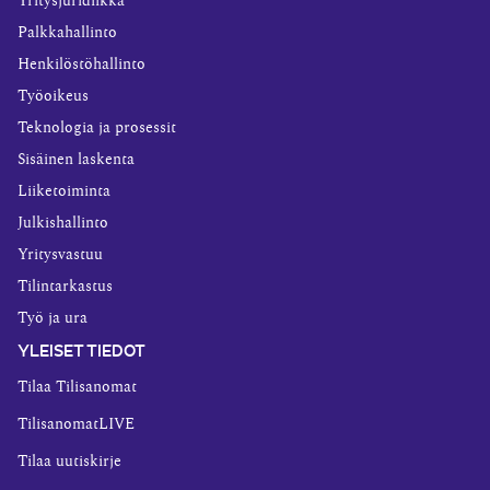
Yritysjuridiikka
Palkkahallinto
Henkilöstöhallinto
Työoikeus
Teknologia ja prosessit
Sisäinen laskenta
Liiketoiminta
Julkishallinto
Yritysvastuu
Tilintarkastus
Työ ja ura
YLEISET TIEDOT
Tilaa Tilisanomat
TilisanomatLIVE
Tilaa uutiskirje