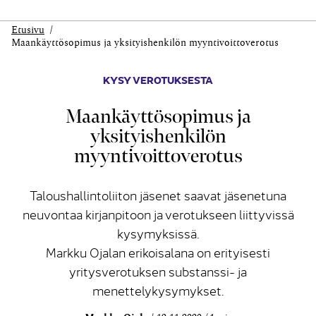
Etusivu
Maankäyttösopimus ja yksityishenkilön myyntivoittoverotus
KYSY VEROTUKSESTA
Maankäyttösopimus ja
yksityishenkilön
myyntivoittoverotus
Taloushallintoliiton jäsenet saavat jäsenetuna
neuvontaa kirjanpitoon ja verotukseen liittyvissä
kysymyksissä.
Markku Ojalan erikoisalana on erityisesti
yritysverotuksen substanssi- ja
menettelykysymykset.