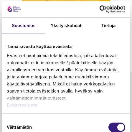
Suostumus
Yksityiskohdat
Tietoja
Tämä sivusto käyttää evästeitä
Evästeet ovat pieniä tekstitiedostoja, jotka tallentuvat
automaattisesti tietokoneelle / päätelaitteelle kävijän
vieraillessa eri verkkosivustoilla. Käytämme evästeitä,
jotta voimme tarjota palvelumme mahdollisimman
Luetuimmat
käyttäjäystävällisenä. Mikäli et halua verkkopalvelun
saavan tietoja evästeiden avulla, hyväksy vain
VEROTUS
TYÖOI
välttämättömimmät evästeet.
Kulu­veloitukset arvon­lisä­
Työa
Evästeseloste
verotuksessa – omien kulujen
kysy
veloitus, kulujen edelleen­
Suostumuksen
veloitus ja läpi­laskutus
Välttämätön
valinta