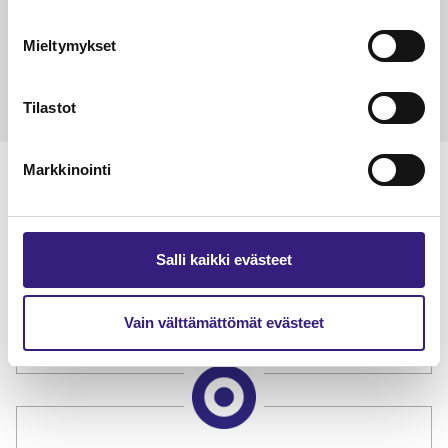
Petri Salomaa
Tarja An
15.5.2023
10 min
14.5.2021
Mieltymykset
Tilastot
Markkinointi
Lue Tilisanomien
Salli kaikki evästeet
näytenumero
Vain välttämättömät evästeet
TILAA TÄSTÄ