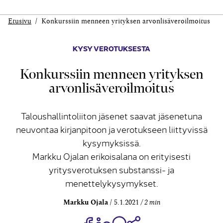
Etusivu
Konkurssiin menneen yrityksen arvonlisäveroilmoitus
KYSY VEROTUKSESTA
Konkurssiin menneen yrityksen
arvonlisäveroilmoitus
Taloushallintoliiton jäsenet saavat jäsenetuna
neuvontaa kirjanpitoon ja verotukseen liittyvissä
kysymyksissä.
Markku Ojalan erikoisalana on erityisesti
yritysverotuksen substanssi- ja
menettelykysymykset.
Markku Ojala
5.1.2021
2 min
Jaa Share on Facebook
Jaa Share on LinkedIn
Jaa WhatsApp-viestinä
Kopioi linkki