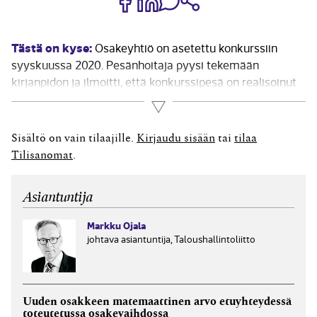
Tästä on kyse:
Osakeyhtiö on asetettu konkurssiin
syyskuussa 2020. Pesänhoitaja pyysi tekemään
kirjanpidon ja ilmoitti, että konkurssipesä on realisoinut
koko vaihto-omaisuuden hintaan 36 166 euroa (alv 0 %)
Lue lisää
ja, että arvonlisävero 7 000 euroa pitäisi näin ilmoittaa
konkurssiin asettamiskuukauden
Sisältö on vain tilaajille.
Kirjaudu sisään
tai
tilaa
arvonlisäveroilmoituksella. Onko tämä oikea menettely...
Tilisanomat
.
Asiantuntija
Markku Ojala
johtava asiantuntija, Taloushallintoliitto
Uuden osakkeen matemaattinen arvo etuyhteydessä
toteutetussa osakevaihdossa