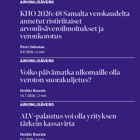
ARVONLISÄVERO
KHO 2026:48 Samalta verokaudelta
annetut ristiriitaiset
arvonlisäveroilmoitukset ja
veronkorotus
Petri Salomaa
3.8.2026
6 min
ARVONLISÄVERO
Voiko päivämatka ulkomaille olla
veroton suorakuljetus?
Heikki Rintala
14.7.2026
2 min
ARVONLISÄVERO
ALV-palautus voi olla yrityksen
tärkein kassavirta
Heikki Rintala
6.7.2026
6 min