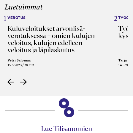
Luetuimmat
VEROTUS
TYÖOI
Kulu­veloitukset arvon­lisä­
Työa
verotuksessa – omien kulujen
kysy
veloitus, kulujen edelleen­
veloitus ja läpi­laskutus
Petri Salomaa
Tarja An
15.5.2023
10 min
14.5.2021
Lue Tilisanomien