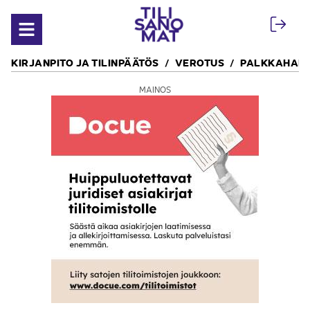
Siirry sisältöön
Avaa valikko
KIRJANPITO JA TILINPÄÄTÖS
VEROTUS
PALKKAHALL
MAINOS