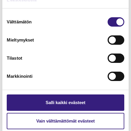
Suostumuksen
Välttämätön
valinta
Verkkokauppa - kirjanpito ja
arvonlisäverotus
Mieltymykset
ARVONLISÄVERO
Tilastot
Markkinointi
Salli kaikki evästeet
Vain välttämättömät evästeet