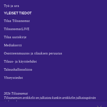
Työ ja ura
YLEISET TIEDOT
Tilaa Tilisanomat
TilisanomatLIVE
Tilaa uutiskirje
Mediakortti
Osoitteenmuutos ja tilauksen peruutus
Tilaus- ja käyttöehdot
Taloushallintoliitto
Yhteystiedot
2026
Tilisanomat
Tilisanomien artikkelit on julkaistu kunkin artikkelin julkaisupäivän
tiedon valossa.
Rekisteriseloste ja tietoja henkilötietojen käsittelytoimista