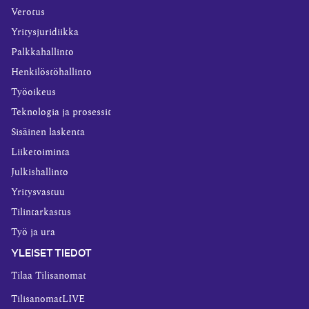
Verotus
Yritysjuridiikka
Palkkahallinto
Henkilöstöhallinto
Työoikeus
Teknologia ja prosessit
Sisäinen laskenta
Liiketoiminta
Julkishallinto
Yritysvastuu
Tilintarkastus
Työ ja ura
YLEISET TIEDOT
Tilaa Tilisanomat
TilisanomatLIVE