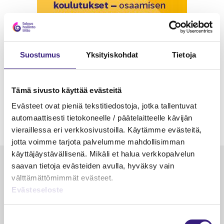
Suostumus
Yksityiskohdat
Tietoja
Tämä sivusto käyttää evästeitä
Evästeet ovat pieniä tekstitiedostoja, jotka tallentuvat
automaattisesti tietokoneelle / päätelaitteelle kävijän
vieraillessa eri verkkosivustoilla. Käytämme evästeitä,
jotta voimme tarjota palvelumme mahdollisimman
käyttäjäystävällisenä. Mikäli et halua verkkopalvelun
Luetuimmat
saavan tietoja evästeiden avulla, hyväksy vain
välttämättömimmät evästeet.
VEROTUS
TYÖOI
Evästeseloste
Kulu­veloitukset arvon­lisä­
Työa
verotuksessa – omien kulujen
kysy
Suostumuksen