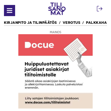
Siirry sisältöön
Avaa valikko
KIRJANPITO JA TILINPÄÄTÖS
VEROTUS
PALKKAHALL
MAINOS