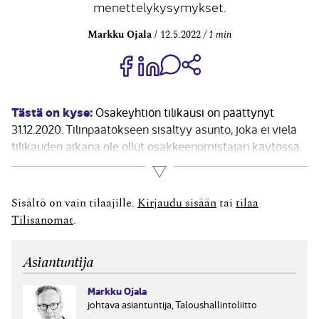
menettelykysymykset.
Markku Ojala
12.5.2022
1 min
Jaa Share on Facebook
Jaa Share on LinkedIn
Jaa WhatsApp-viestinä
Kopioi linkki
Tästä on kyse:
Osakeyhtiön tilikausi on päättynyt
31.12.2020. Tilinpäätökseen sisältyy asunto, joka ei vielä
tilikauden aikana ole ollut osakkeenomistajan käytössä.
Tilikauden päättymisen jälkeen osakkeenomistaja on
Lue lisää
maaliskuussa 2021 ottanut asunnon omaan ja perheensä
asumiskäyttöön. Vähennetäänkö asunnon arvo
Sisältö on vain tilaajille.
Kirjaudu sisään
tai
tilaa
tilinpäätöksen perusteella vuodelle 2021 lasketun
Tilisanomat
.
osakkeiden matemaattisten...
Asiantuntija
Markku Ojala
johtava asiantuntija, Taloushallintoliitto