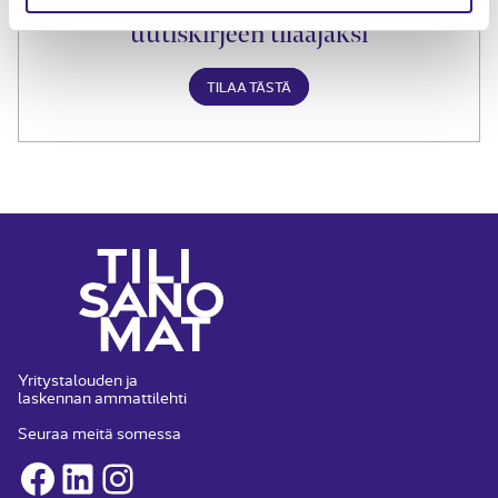
Liity Tilisanomien
uutiskirjeen tilaajaksi
TILAA TÄSTÄ
Yritystalouden ja
laskennan ammattilehti
Seuraa meitä somessa
Facebook
LinkedIn
Instagram