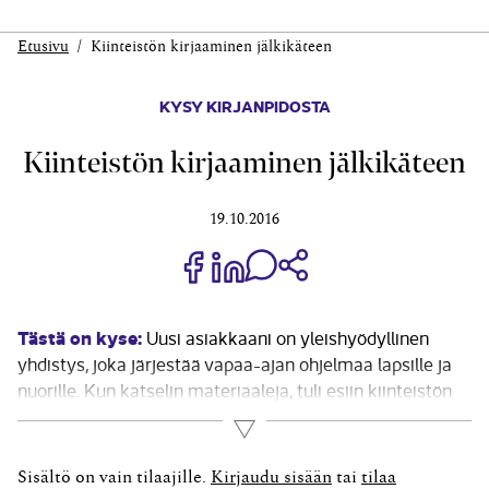
Etusivu
Kiinteistön kirjaaminen jälkikäteen
KYSY KIRJANPIDOSTA
Kiinteistön kirjaaminen jälkikäteen
19.10.2016
Jaa Share on Facebook
Jaa Share on LinkedIn
Jaa WhatsApp-viestinä
Kopioi linkki
Tästä on kyse:
Uusi asiakkaani on yleishyödyllinen
yhdistys, joka järjestää ­vapaa-ajan ohjelmaa lapsille ja
nuorille. Kun katselin ­materiaaleja, tuli esiin kiinteistön
vakuutusmaksu. Taseessa ei ole kiinteistöä. Se on
Lue lisää
kuulemma aikanaan 1950-luvulla saatu lahjoituksena,
eikä siksi ole taseessa. Miten korjaan asian? Kiinteistön
Sisältö on vain tilaajille.
Kirjaudu sisään
tai
tilaa