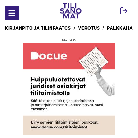
Siirry sisältöön
Avaa valikko
KIRJANPITO JA TILINPÄÄTÖS
VEROTUS
PALKKAHALL
MAINOS