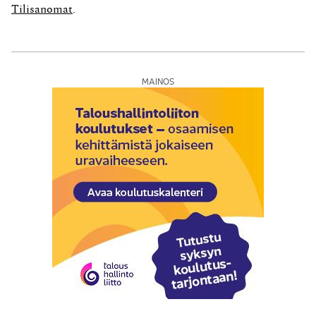
arvo, jaettuna...
Tilisanomat
.
MAINOS