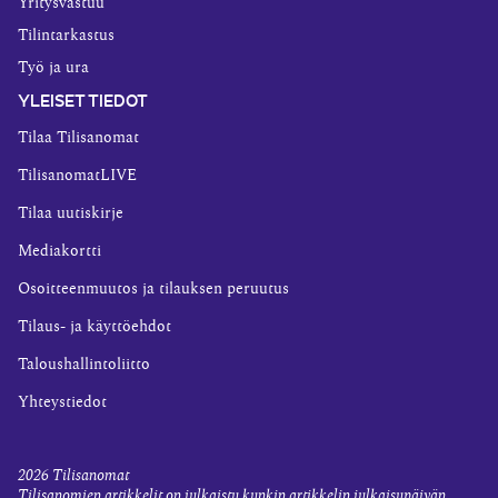
Yritysvastuu
Tilintarkastus
Työ ja ura
YLEISET TIEDOT
Tilaa Tilisanomat
TilisanomatLIVE
Tilaa uutiskirje
Mediakortti
Osoitteenmuutos ja tilauksen peruutus
Tilaus- ja käyttöehdot
Taloushallintoliitto
Yhteystiedot
2026
Tilisanomat
Tilisanomien artikkelit on julkaistu kunkin artikkelin julkaisupäivän