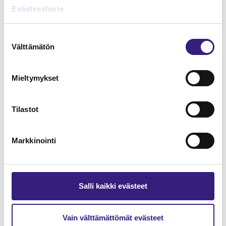
Lue Tilisanomien
Evästeseloste
näytenumero
Suostumuksen
Välttämätön
TILAA TÄSTÄ
valinta
Mieltymykset
Tilastot
Tilaa Tilisanomien
lukuoikeus
Markkinointi
TILAA TÄSTÄ
Salli kaikki evästeet
Vain välttämättömät evästeet