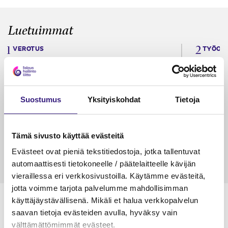
Luetuimmat
VEROTUS
TYÖOI
Kulu­veloitukset arvon­lisä­
Työa
verotuksessa – omien kulujen
kysy
veloitus, kulujen edelleen­
Suostumus
Yksityiskohdat
Tietoja
veloitus ja läpi­laskutus
Petri Salomaa
Tarja An
15.5.2023
10 min
14.5.2021
Tämä sivusto käyttää evästeitä
Evästeet ovat pieniä tekstitiedostoja, jotka tallentuvat
automaattisesti tietokoneelle / päätelaitteelle kävijän
vieraillessa eri verkkosivustoilla. Käytämme evästeitä,
jotta voimme tarjota palvelumme mahdollisimman
käyttäjäystävällisenä. Mikäli et halua verkkopalvelun
saavan tietoja evästeiden avulla, hyväksy vain
välttämättömimmät evästeet.