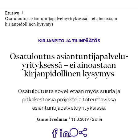
Etusivu
Osatuloutus asiantuntija­palvelu­yrityksessä – ei ainoastaan
kirjanpidollinen kysymys
KIRJANPITO JA TILINPÄÄTÖS
Osatuloutus asiantuntija­palvelu­
yrityksessä – ei ainoastaan
kirjanpidollinen kysymys
Osatuloutusta sovelletaan myös suuria ja
pitkäkestoisia projekteja toteuttavissa
asiantuntijapalveluyrityksissä.
Janne Fredman
11.3.2019
2 min
Jaa Share on Facebook
Jaa Share on LinkedIn
Jaa WhatsApp-viestinä
Kopioi linkki