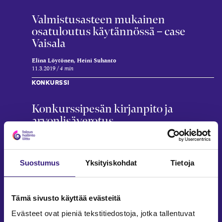
Valmistusasteen mukainen
osatuloutus käytännössä – case
Vaisala
Elina Löytönen, Heini Suhanto
11.3.2019
4 min
KONKURSSI
Konkurssipesän kirjanpito ja
arvonlisäverotus
Leena Rekola-Nieminen
28.7.2026
6 min
KONKURSSI
Suostumus
Yksityiskohdat
Tietoja
Tilitoimisto ja asiakkaan
konkurssipesä – vastuut, aineisto ja
Tämä sivusto käyttää evästeitä
sopimukset
Evästeet ovat pieniä tekstitiedostoja, jotka tallentuvat