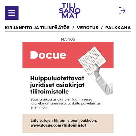
Siirry sisältöön
Avaa valikko
KIRJANPITO JA TILINPÄÄTÖS
VEROTUS
PALKKAHALL
MAINOS