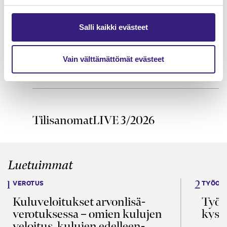
Valmistusasteen mukainen
tulouttaminen
Salli kaikki evästeet
HUOLTOVARMUUS JA VARAUTUMINEN
Varautuminen ja jatkuvuuden
Vain välttämättömät evästeet
hallinta tilitoimistossa
TilisanomatLIVE 3/2026
Luetuimmat
VEROTUS
TYÖOI
Kulu­veloitukset arvon­lisä­
Työa
verotuksessa – omien kulujen
kysy
veloitus, kulujen edelleen­