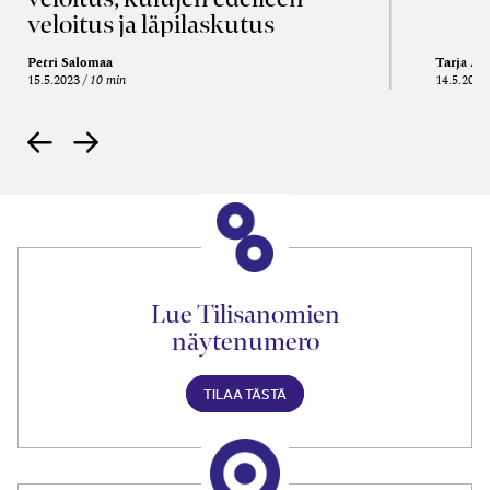
veloitus ja läpi­laskutus
Petri Salomaa
Tarja An
15.5.2023
10 min
14.5.2021
Lue Tilisanomien
näytenumero
TILAA TÄSTÄ