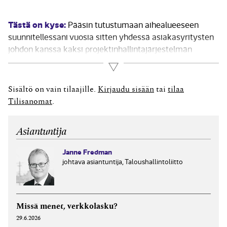
Tästä on kyse:
Pääsin tutustumaan aihealueeseen
suunnitellessani vuosia sitten yhdessä asiakasyritysten
johdon kanssa kaksi projektinhallintajärjestelmän
osatuloutustoimintoa – toisen it-yritykselle ja toisen
Lue lisää
isoja tieliikennehankkeita suunnittelevalle
insinööritoimistolle. Yritysjohdon näkemys toimialansa ja
Sisältö on vain tilaajille.
Kirjaudu sisään
tai
tilaa
yrityksensä erityispiirteistä heijastui myös
Tilisanomat
.
näkemykseen osatuloutuksen laskentaperiaatteista.
Arvaamattomat it-projektit It-projekteilla oli ennen
Asiantuntija
nykyisiä ketteriä...
Janne Fredman
johtava asiantuntija, Taloushallintoliitto
Missä menet, verkkolasku?
29.6.2026