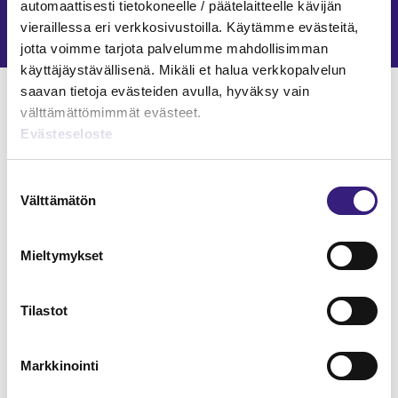
automaattisesti tietokoneelle / päätelaitteelle kävijän
Janne Fredman
23.6.2026
11 min
vieraillessa eri verkkosivustoilla. Käytämme evästeitä,
jotta voimme tarjota palvelumme mahdollisimman
käyttäjäystävällisenä. Mikäli et halua verkkopalvelun
Verkkokoulutukset
saavan tietoja evästeiden avulla, hyväksy vain
välttämättömimmät evästeet.
KIRJANPITO
Evästeseloste
Suostumuksen
Välttämätön
valinta
Mieltymykset
Tilastot
Markkinointi