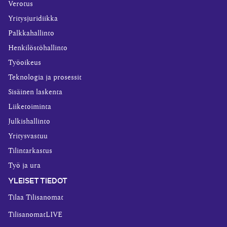
Verotus
Yritysjuridiikka
Palkkahallinto
Henkilöstöhallinto
Työoikeus
Teknologia ja prosessit
Sisäinen laskenta
Liiketoiminta
Julkishallinto
Yritysvastuu
Tilintarkastus
Työ ja ura
YLEISET TIEDOT
Tilaa Tilisanomat
TilisanomatLIVE