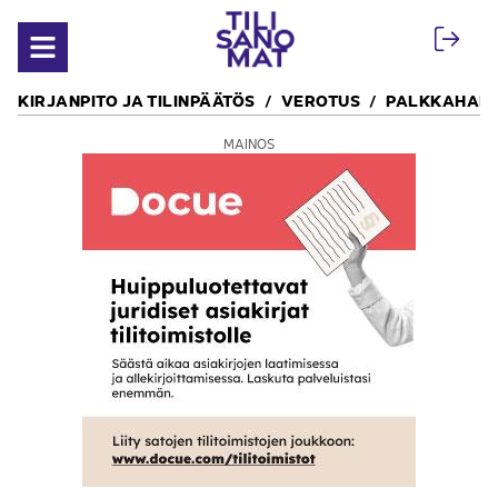
Siirry sisältöön
Avaa valikko
KIRJANPITO JA TILINPÄÄTÖS
VEROTUS
PALKKAHALL
MAINOS