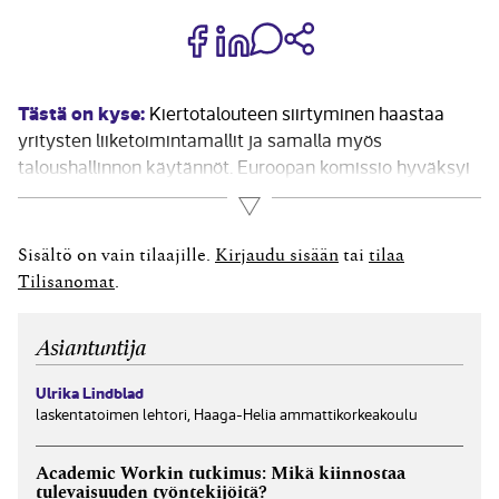
Jaa Share on Facebook
Jaa Share on LinkedIn
Jaa WhatsApp-viestinä
Kopioi linkki
Tästä on kyse:
Kiertotalouteen siirtyminen haastaa
yritysten liiketoimintamallit ja samalla myös
taloushallinnon käytännöt. Euroopan komissio hyväksyi
uuden kiertotalouden toimintasuunnitelman (CEAP)
Lue lisää
maaliskuussa 2020, johon myös Suomi on sitoutunut. Se
on yksi Euroopan vihreän kehityksen ohjelman
Sisältö on vain tilaajille.
Kirjaudu sisään
tai
tilaa
(European Green Deal) pääelementeistä kestävän
Tilisanomat
.
kasvun edistämiseksi. CEAP-Toimintasuunnitelma
keskittyy...
Asiantuntija
Ulrika Lindblad
laskentatoimen lehtori, Haaga-Helia ammattikorkeakoulu
Academic Workin tutkimus: Mikä kiinnostaa
tulevaisuuden työntekijöitä?