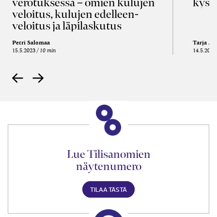
verotuksessa – omien kulujen
kysy
veloitus, kulujen edelleen­
veloitus ja läpi­laskutus
Petri Salomaa
Tarja An
15.5.2023
10 min
14.5.2021
Lue Tilisanomien
näytenumero
TILAA TÄSTÄ