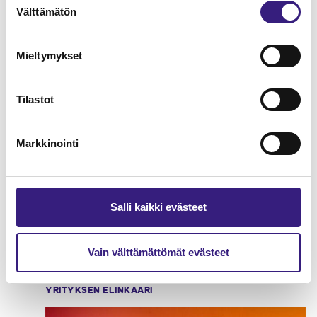
arvonlisäverotus
Välttämätön
valinta
KIRJANPITO
Mieltymykset
Tilastot
Markkinointi
Salli kaikki evästeet
Hankintameno kirjanpidossa ja
Vain välttämättömät evästeet
verotuksessa
YRITYKSEN ELINKAARI