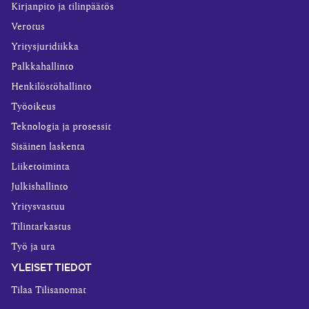
Kirjanpito ja tilinpäätös
Verotus
Yritysjuridiikka
Palkkahallinto
Henkilöstöhallinto
Työoikeus
Teknologia ja prosessit
Sisäinen laskenta
Liiketoiminta
Julkishallinto
Yritysvastuu
Tilintarkastus
Työ ja ura
YLEISET TIEDOT
Tilaa Tilisanomat