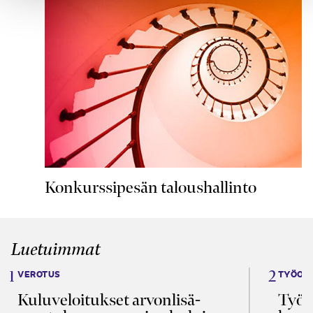
Konkurssipesän taloushallinto
Luetuimmat
VEROTUS
TYÖOI
Kulu­veloitukset arvon­lisä­
Työa