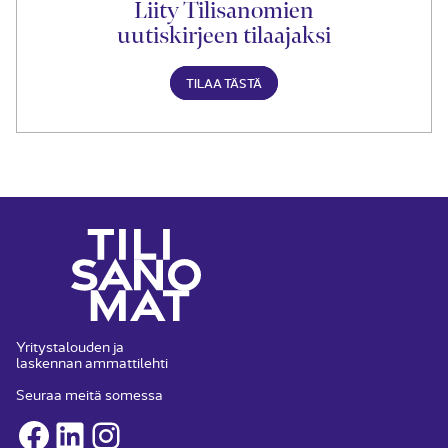
Liity Tilisanomien
uutiskirjeen tilaajaksi
TILAA TÄSTÄ
Yritystalouden ja
laskennan ammattilehti
Seuraa meitä somessa
Facebook
LinkedIn
Instagram