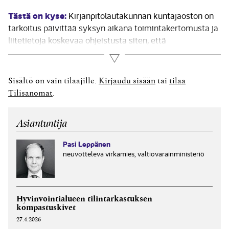
Tästä on kyse:
Kirjanpitolautakunnan kuntajaoston on
tarkoitus päivittää syksyn aikana toimintakertomusta ja
liite­tietoja koskevaa ohjeistusta siten, että
valtionosuuksien kohtaan tuloslaskelmassa sisältyvä
Lue lisää
verotulomenetysten kompensaation määrä ilmoitetaan
erikseen talousarvion toteutumisvertailuissa ja
Sisältö on vain tilaajille.
Kirjaudu sisään
tai
tilaa
liitetiedoissa. Uusia lausuntoja kuntajaosto ei ole
Tilisanomat
.
antanut. Valtioneuvosto antoi kesällä uudet asetukset
kunnan taloutta...
Asiantuntija
Pasi Leppänen
neuvotteleva virkamies, valtiovarainministeriö
Hyvinvointialueen tilintarkastuksen
kompastuskivet
27.4.2026