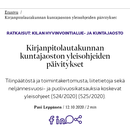
Etusivu
Kirjanpitolautakunnan kuntajaoston yleisohjeiden päivitykset
RATKAISUT: KILAN HYVINVOINTIALUE- JA KUNTAJAOSTO
Kirjanpitolautakunnan
kuntajaoston yleisohjeiden
päivitykset
Tilinpäätöstä ja toimintakertomusta, liitetietoja sekä
neljännesvuosi- ja puolivuosikatsauksia koskevat
yleisohjeet (524/2020) (525/2020).
Pasi Leppänen
12.10.2020
2 min
Jaa Share on Facebook
Jaa Share on LinkedIn
Jaa WhatsApp-viestinä
Kopioi linkki