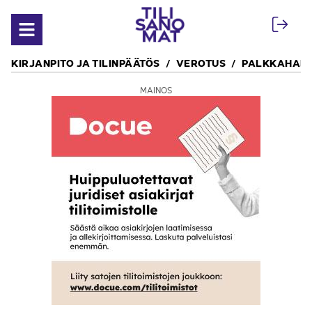
Siirry sisältöön
Avaa valikko
KIRJANPITO JA TILINPÄÄTÖS
VEROTUS
PALKKAHALL
MAINOS