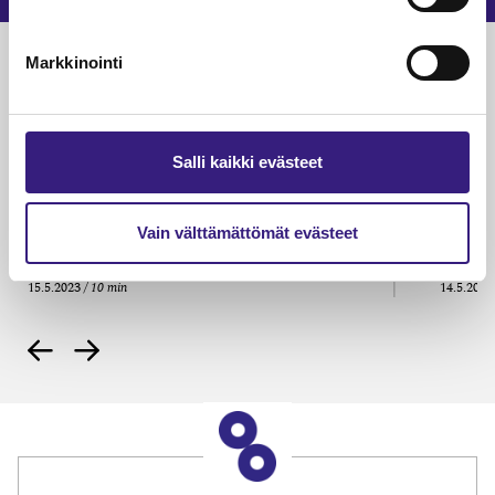
Luetuimmat
Markkinointi
VEROTUS
TYÖOI
Kulu­veloitukset arvon­lisä­
Työa
Salli kaikki evästeet
verotuksessa – omien kulujen
kysy
veloitus, kulujen edelleen­
veloitus ja läpi­laskutus
Vain välttämättömät evästeet
Petri Salomaa
Tarja An
15.5.2023
10 min
14.5.2021