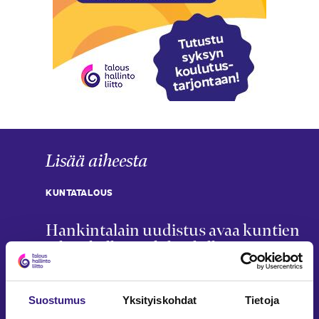
Lisää aiheesta
KUNTATALOUS
Hankintalain uudistus avaa kuntien
taloushallintoa kilpailulle
Matti Remes
27.5.2026
5 min
Suostumus
Yksityiskohdat
Tietoja
KUNTATALOUS