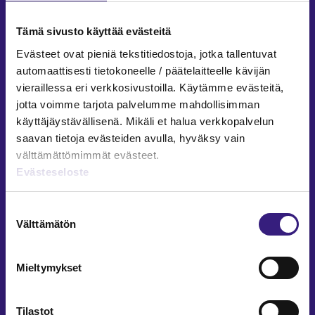
Testaa tietosi kuntien ja
hyvinvointialueiden kirjanpidosta ja
Tämä sivusto käyttää evästeitä
taloudesta
Evästeet ovat pieniä tekstitiedostoja, jotka tallentuvat
automaattisesti tietokoneelle / päätelaitteelle kävijän
Pasi Leppänen
2.3.2026
3 min
Vap
vieraillessa eri verkkosivustoilla. Käytämme evästeitä,
ARVONMÄÄRITYS
jotta voimme tarjota palvelumme mahdollisimman
käyttäjäystävällisenä. Mikäli et halua verkkopalvelun
TE-palvelut vaikuttavat
saavan tietoja evästeiden avulla, hyväksy vain
tilinpäätöksiin
välttämättömimmät evästeet.
Evästeseloste
Pasi Leppänen
14.1.2026
4 min
INVESTOINNIT
Suostumuksen
Välttämätön
valinta
KILA 149/2025: Kunnan sijoitusten
kirjaaminen investoinnin
toteuttavaan hankeyhtiöön
Mieltymykset
Pasi Leppänen
13.1.2026
2 min
Tilastot