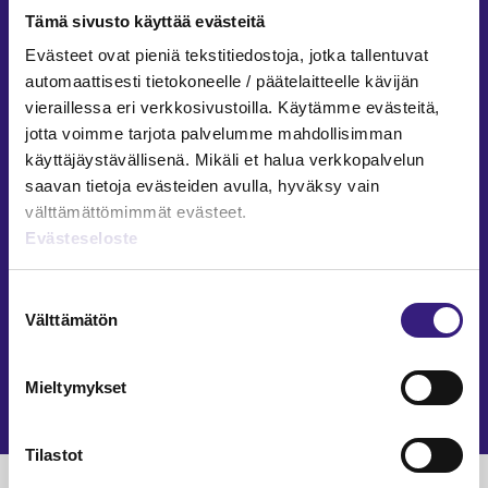
taloudesta
Tämä sivusto käyttää evästeitä
Pasi Leppänen
Evästeet ovat pieniä tekstitiedostoja, jotka tallentuvat
2.3.2026
3 min
Vap
automaattisesti tietokoneelle / päätelaitteelle kävijän
ARVONMÄÄRITYS
vieraillessa eri verkkosivustoilla. Käytämme evästeitä,
jotta voimme tarjota palvelumme mahdollisimman
TE-palvelut vaikuttavat
käyttäjäystävällisenä. Mikäli et halua verkkopalvelun
tilinpäätöksiin
saavan tietoja evästeiden avulla, hyväksy vain
välttämättömimmät evästeet.
Pasi Leppänen
Evästeseloste
14.1.2026
4 min
INVESTOINNIT
Suostumuksen
KILA 149/2025: Kunnan sijoitusten
Välttämätön
valinta
kirjaaminen investoinnin
toteuttavaan hankeyhtiöön
Mieltymykset
Pasi Leppänen
13.1.2026
2 min
Tilastot