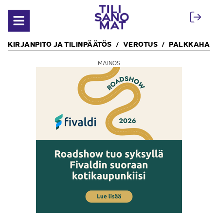
Siirry sisältöön
Avaa valikko
KIRJANPITO JA TILINPÄÄTÖS
VEROTUS
PALKKAHALL
MAINOS