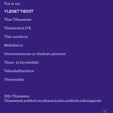
Työ ja ura
YLEISET TIEDOT
Tilaa Tilisanomat
TilisanomatLIVE
Tilaa uutiskirje
Mediakortti
Osoitteenmuutos ja tilauksen peruutus
Tilaus- ja käyttöehdot
Taloushallintoliitto
Yhteystiedot
2026
Tilisanomat
Tilisanomien artikkelit on julkaistu kunkin artikkelin julkaisupäivän
tiedon valossa.
Rekisteriseloste ja tietoja henkilötietojen käsittelytoimista