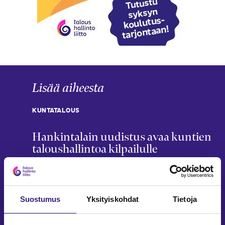
Lisää aiheesta
KUNTATALOUS
Hankintalain uudistus avaa kuntien
taloushallintoa kilpailulle
Matti Remes
27.5.2026
5 min
KUNTATALOUS
Suostumus
Yksityiskohdat
Tietoja
Testaa tietosi kuntien ja
hyvinvointialueiden kirjanpidosta ja