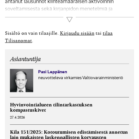
antanut ­lausunnot kiinteämääräisen aktivoinnin
soveltamisesta sekä ­kirjanpidon menetelmiä ja
aineistoja koskevan yleisohjeen soveltamisesta kuntien
Lue lisää
ja kuntayhtymien kirjanpidossa. Lisäksi kuntajaosto on
tehnyt yksittäisiä tarkistuksia tuloslaskelmaa ja
Sisältö on vain tilaajille.
Kirjaudu sisään
tai
tilaa
eriytettyä liiketoimintaa koskeviin yleisohjeisiin.
Tilisanomat
.
Lausunto kiinteämääräisen aktivoinnin soveltamisesta
kuntien ja kuntayhtymien kirjanpidossa...
Asiantuntija
Pasi Leppänen
neuvotteleva virkamies Valtiovarainministeriö
Hyvinvointialueen tilintarkastuksen
kompastuskivet
27.4.2026
Kila 151/2025: Kotoutumisen edistämisestä annetun
lain mukaisten laskennallisten korvausten