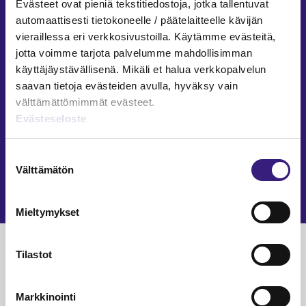
ARVONMÄÄRITYS
Evästeet ovat pieniä tekstitiedostoja, jotka tallentuvat
automaattisesti tietokoneelle / päätelaitteelle kävijän
TE-palvelut vaikuttavat
vieraillessa eri verkkosivustoilla. Käytämme evästeitä,
tilinpäätöksiin
jotta voimme tarjota palvelumme mahdollisimman
käyttäjäystävällisenä. Mikäli et halua verkkopalvelun
Pasi Leppänen
saavan tietoja evästeiden avulla, hyväksy vain
14.1.2026
4 min
välttämättömimmät evästeet.
INVESTOINNIT
Evästeseloste
KILA 149/2025: Kunnan sijoitusten
kirjaaminen investoinnin
Suostumuksen
toteuttavaan hankeyhtiöön
Välttämätön
valinta
Pasi Leppänen
13.1.2026
2 min
Mieltymykset
Luetuimmat
Tilastot
VEROTUS
TYÖOI
Markkinointi
Kulu­veloitukset arvon­lisä­
Työa