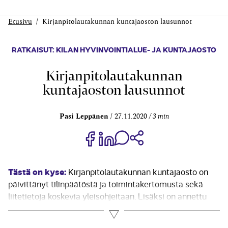
Etusivu
Kirjanpitolautakunnan kuntajaoston lausunnot
RATKAISUT: KILAN HYVINVOINTIALUE- JA KUNTAJAOSTO
Kirjanpitolautakunnan
kuntajaoston lausunnot
Pasi Leppänen
27.11.2020
3 min
Jaa Share on Facebook
Jaa Share on LinkedIn
Jaa WhatsApp-viestinä
Kopioi linkki
Tästä on kyse:
Kirjanpitolautakunnan kuntajaosto on
päivittänyt tilinpäätöstä ja toimintakertomusta sekä
liitetietoja koskevia yleisohjeitaan. Lisäksi on annettu
uusi yleisohje puolivuosi- ja neljännesvuosikatsausten
Lue lisää
laatimisesta. Yleisohje tilinpäätöksen ja