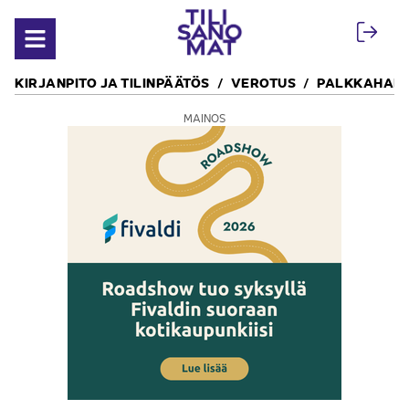
Siirry sisältöön
Avaa valikko
KIRJANPITO JA TILINPÄÄTÖS
VEROTUS
PALKKAHALL
MAINOS