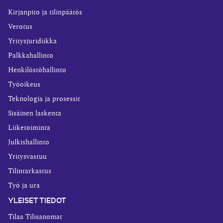
Kirjanpito ja tilinpäätös
Verotus
Yritysjuridiikka
Palkkahallinto
Henkilöstöhallinto
Työoikeus
Teknologia ja prosessit
Sisäinen laskenta
Liiketoiminta
Julkishallinto
Yritysvastuu
Tilintarkastus
Työ ja ura
YLEISET TIEDOT
Tilaa Tilisanomat