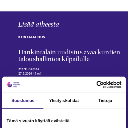
Lisää aiheesta
KUNTATALOUS
Hankintalain uudistus avaa kuntien
taloushallintoa kilpailulle
Matti Remes
27.5.2026
5 min
KUNTATALOUS
Testaa tietosi kuntien ja
hyvinvointialueiden kirjanpidosta ja
Suostumus
Yksityiskohdat
Tietoja
taloudesta
Pasi Leppänen
Tämä sivusto käyttää evästeitä
2.3.2026
3 min
Vap