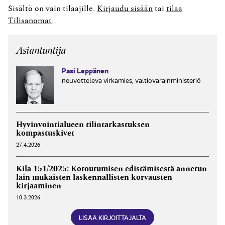
toimintakertomuksen laatimisesta Tilinpäätöstä ja
Sisältö on vain tilaajille.
Kirjaudu sisään
tai
tilaa
toimintakertomusta koskevassa yleisohjeessa on
Tilisanomat
.
päivitetty talousarvion tuloslaskelmaosan
toteutumisvertailua koskevaa kohtaa.
Asiantuntija
Tuloslaskelmakaavan mukaisen toteutumisvertailun...
Pasi Leppänen
neuvotteleva virkamies, valtiovarainministeriö
Hyvinvointialueen tilintarkastuksen
kompastuskivet
27.4.2026
Kila 151/2025: Kotoutumisen edistämisestä annetun
lain mukaisten laskennallisten korvausten
kirjaaminen
10.3.2026
LISÄÄ KIRJOITTAJALTA