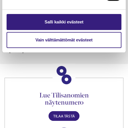
verotuksessa – omien kulujen
kysy
veloitus, kulujen edelleen­
veloitus ja läpi­laskutus
Salli kaikki evästeet
Petri Salomaa
Tarja An
15.5.2023
10 min
14.5.2021
Vain välttämättömät evästeet
Lue Tilisanomien
näytenumero
TILAA TÄSTÄ