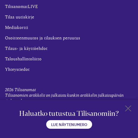
TilisanomatLIVE
Tilaa uutiskirje
Mediakortti
Osoitteenmuutos ja tilauksen peruutus
Tilaus- ja käyttöehdot
Taloushallintoliitto
Yhteystiedot
2026
Tilisanomat
Tilisanomien artikkelit on julkaistu kunkin artikkelin julkaisupäivän
tiedon valossa.
Rekisteriseloste ja tietoja henkilötietojen käsittelytoimista
Haluatko tutustua Tilisanomiin?
Evästevalinnat
Takaisin 
LUE NÄYTENUMERO