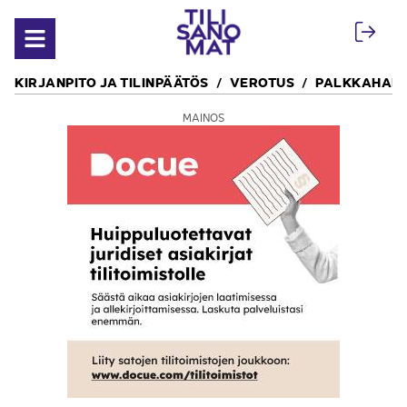
Siirry sisältöön
Avaa valikko
KIRJANPITO JA TILINPÄÄTÖS
VEROTUS
PALKKAHALL
MAINOS