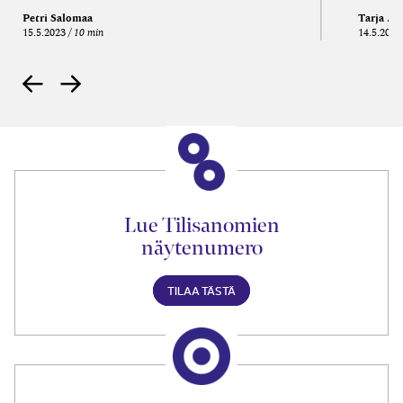
Petri Salomaa
Tarja An
15.5.2023
10 min
14.5.2021
Lue Tilisanomien
näytenumero
TILAA TÄSTÄ