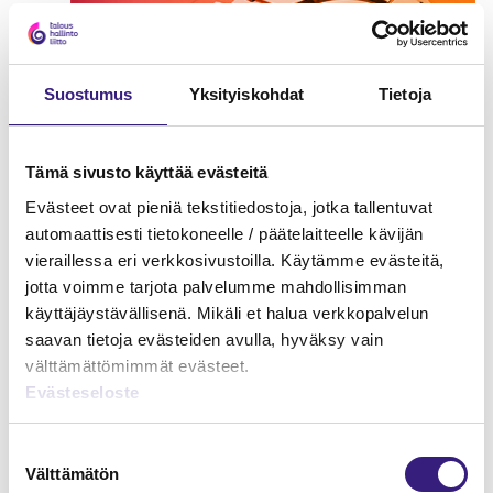
Suostumus
Yksityiskohdat
Tietoja
Tämä sivusto käyttää evästeitä
Evästeet ovat pieniä tekstitiedostoja, jotka tallentuvat
automaattisesti tietokoneelle / päätelaitteelle kävijän
vieraillessa eri verkkosivustoilla. Käytämme evästeitä,
jotta voimme tarjota palvelumme mahdollisimman
Kirjanpitäjän peruskurssi II –
käyttäjäystävällisenä. Mikäli et halua verkkopalvelun
Tilinpäätöksen perusteet
saavan tietoja evästeiden avulla, hyväksy vain
välttämättömimmät evästeet.
KIRJANPITO
Evästeseloste
Suostumuksen
Välttämätön
valinta