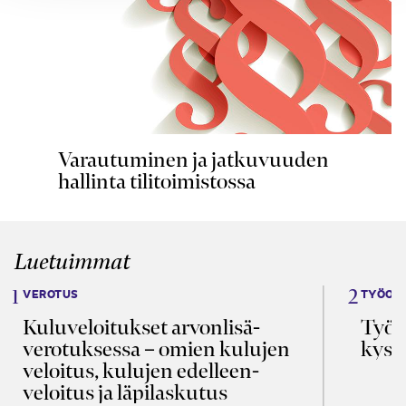
Varautuminen ja jatkuvuuden
hallinta tilitoimistossa
Luetuimmat
VEROTUS
TYÖOI
Kulu­veloitukset arvon­lisä­
Työa
verotuksessa – omien kulujen
kysy
veloitus, kulujen edelleen­
veloitus ja läpi­laskutus