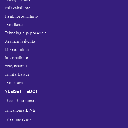
Yritysjuridiikka
Palkkahallinto
Henkilöstöhallinto
Työoikeus
Teknologia ja prosessit
Sisäinen laskenta
Liiketoiminta
Julkishallinto
Yritysvastuu
Tilintarkastus
Työ ja ura
YLEISET TIEDOT
Tilaa Tilisanomat
TilisanomatLIVE
Tilaa uutiskirje