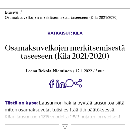
Etusivu
Osamaksuvelkojen merkitsemisestä taseeseen (Kila 2021/2020)
RATKAISUT: KILA
Osamaksuvelkojen merkitsemisestä
taseeseen (Kila 2021/2020)
Leena Rekola-Nieminen
12.1.2022
1 min
Jaa Share on Facebook
Jaa Share on LinkedIn
Jaa WhatsApp-viestinä
Kopioi linkki
Tästä on kyse:
Lausunnon hakija pyytää lausuntoa siitä,
miten osamaksu­velat tulisi esittää tilinpäätöksessä.
Kilan lausuntoon 1219 vuodelta 1993 nojaten on ­yleisesti
käytössä osamaksuvelkojen esittäminen ostoveloissa,
Lue lisää