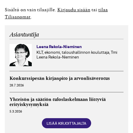
lyhyt- ja pitkäaikaisissa. Hakija kuitenkin perustelee
osamaksu­velan korollisuudella ja sillä, että
Sisältö on vain tilaajille.
Kirjaudu sisään
tai
tilaa
osamaksuvelan usein myöntää rahoitusyhtiö,
Tilisanomat
.
osamaksuvelan kirjaamista erään...
Asiantuntija
Leena Rekola-Nieminen
KLT, ekonomi, taloushallinnon kouluttaja, Tmi
Leena Rekola-Nieminen
Konkurssipesän kirjanpito ja arvonlisäverotus
28.7.2026
Yhteisön ja säätiön tuloslaskelmaan liittyviä
erityiskysymyksiä
5.3.2026
LISÄÄ KIRJOITTAJALTA