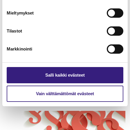
Mieltymykset
Tilastot
Markkinointi
Salli kaikki evästeet
Tilinpäätöksen suuri tietopaketti
Vain välttämättömät evästeet
HUOLTOVARMUUS JA VARAUTUMINEN