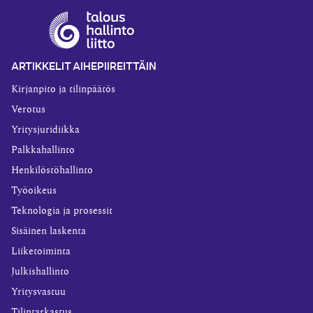
ARTIKKELIT AIHEPIIREITTÄIN
Kirjanpito ja tilinpäätös
Verotus
Yritysjuridiikka
Palkkahallinto
Henkilöstöhallinto
Työoikeus
Teknologia ja prosessit
Sisäinen laskenta
Liiketoiminta
Julkishallinto
Yritysvastuu
Tilintarkastus