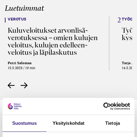
Luetuimmat
VEROTUS
TYÖOI
Kulu­veloitukset arvon­lisä­
Työa
verotuksessa – omien kulujen
kysy
veloitus, kulujen edelleen­
veloitus ja läpi­laskutus
Petri Salomaa
Tarja An
15.5.2023
10 min
14.5.2021
Suostumus
Yksityiskohdat
Tietoja
Lue Tilisanomien