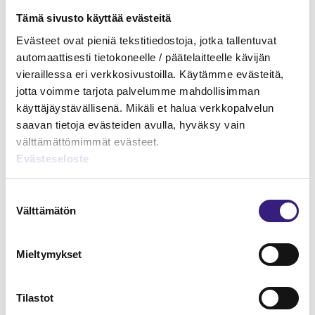
näytenumero
Tämä sivusto käyttää evästeitä
Evästeet ovat pieniä tekstitiedostoja, jotka tallentuvat
TILAA TÄSTÄ
automaattisesti tietokoneelle / päätelaitteelle kävijän
vieraillessa eri verkkosivustoilla. Käytämme evästeitä,
jotta voimme tarjota palvelumme mahdollisimman
käyttäjäystävällisenä. Mikäli et halua verkkopalvelun
saavan tietoja evästeiden avulla, hyväksy vain
Tilaa Tilisanomien
välttämättömimmät evästeet.
lukuoikeus
Evästeseloste
TILAA TÄSTÄ
Suostumuksen
Välttämätön
valinta
Mieltymykset
Liity Tilisanomien
Tilastot
uutiskirjeen tilaajaksi