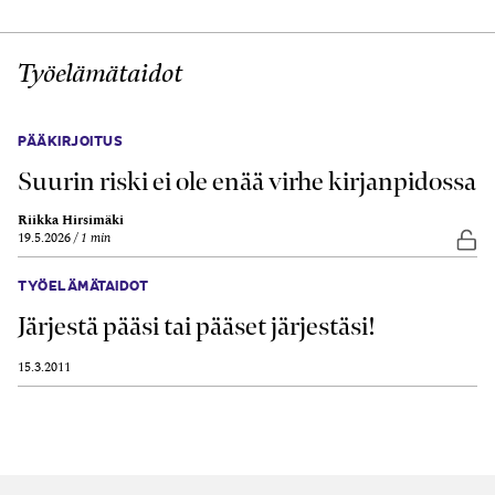
Työelämätaidot
PÄÄKIRJOITUS
Suurin riski ei ole enää virhe kirjanpidossa
Riikka Hirsimäki
19.5.2026
1 min
Vap
TYÖELÄMÄTAIDOT
Järjestä pääsi tai pääset järjestäsi!
15.3.2011