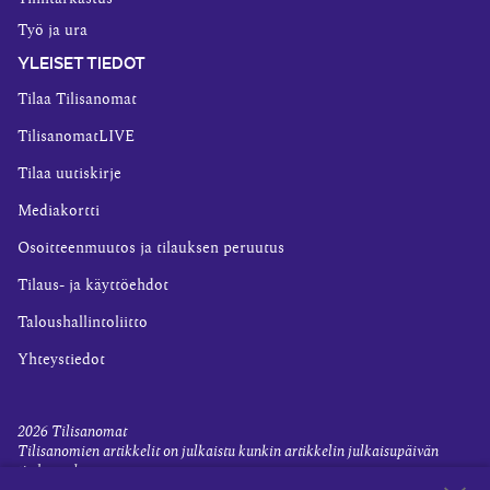
Työ ja ura
YLEISET TIEDOT
Tilaa Tilisanomat
TilisanomatLIVE
Tilaa uutiskirje
Mediakortti
Osoitteenmuutos ja tilauksen peruutus
Tilaus- ja käyttöehdot
Taloushallintoliitto
Yhteystiedot
2026
Tilisanomat
Tilisanomien artikkelit on julkaistu kunkin artikkelin julkaisupäivän
tiedon valossa.