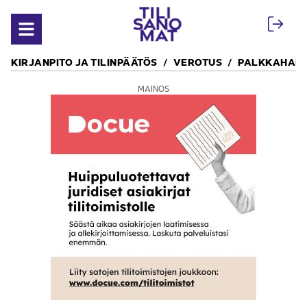
Siirry sisältöön
Avaa valikko
KIRJANPITO JA TILINPÄÄTÖS
VEROTUS
PALKKAHALL
MAINOS