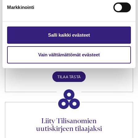
Markkinointi
TILAA TÄSTÄ
Salli kaikki evästeet
Tilaa Tilisanomien
Vain välttämättömät evästeet
lukuoikeus
TILAA TÄSTÄ
Liity Tilisanomien
uutiskirjeen tilaajaksi