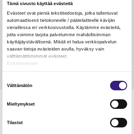
Tämä sivusto käyttää evästeitä
VEROTUS
TYÖOI
Evästeet ovat pieniä tekstitiedostoja, jotka tallentuvat
Kulu­veloitukset arvon­lisä­
Työa
automaattisesti tietokoneelle / päätelaitteelle kävijän
verotuksessa – omien kulujen
kysy
vieraillessa eri verkkosivustoilla. Käytämme evästeitä,
veloitus, kulujen edelleen­
jotta voimme tarjota palvelumme mahdollisimman
veloitus ja läpi­laskutus
käyttäjäystävällisenä. Mikäli et halua verkkopalvelun
saavan tietoja evästeiden avulla, hyväksy vain
Petri Salomaa
Tarja An
välttämättömimmät evästeet.
15.5.2023
10 min
14.5.2021
Evästeseloste
Suostumuksen
Välttämätön
valinta
Mieltymykset
Lue Tilisanomien
Tilastot
näytenumero