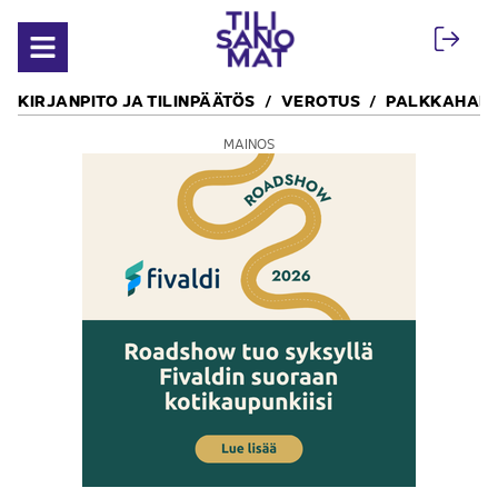
Siirry sisältöön
Avaa valikko
KIRJANPITO JA TILINPÄÄTÖS
VEROTUS
PALKKAHALL
MAINOS