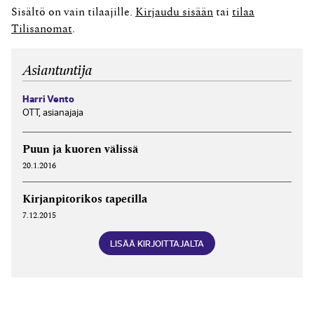
luottosopimuksiin perustuvia saatavia. Velallinen vaati
Sisältö on vain tilaajille.
Kirjaudu sisään
tai
tilaa
kanteen hylkäämistä, koska luotonantajayhtiötä ei ollut
Tilisanomat
.
rekisteröity luotonantajarekisteriin eikä perintäyhtiöllä
ollut lupaa perintätoiminnan...
Asiantuntija
Harri Vento
OTT, asianajaja
Puun ja kuoren välissä
20.1.2016
Kirjanpitorikos tapetilla
7.12.2015
LISÄÄ KIRJOITTAJALTA