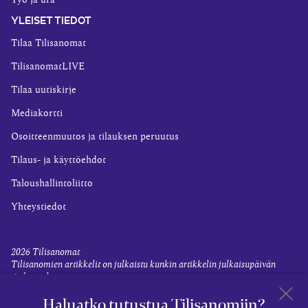
Työ ja ura
YLEISET TIEDOT
Tilaa Tilisanomat
TilisanomatLIVE
Tilaa uutiskirje
Mediakortti
Osoitteenmuutos ja tilauksen peruutus
Tilaus- ja käyttöehdot
Taloushallintoliitto
Yhteystiedot
2026
Tilisanomat
Tilisanomien artikkelit on julkaistu kunkin artikkelin julkaisupäivän
tiedon valossa.
Rekisteriseloste ja tietoja henkilötietojen käsittelytoimista
Haluatko tutustua Tilisanomiin?
Evästevalinnat