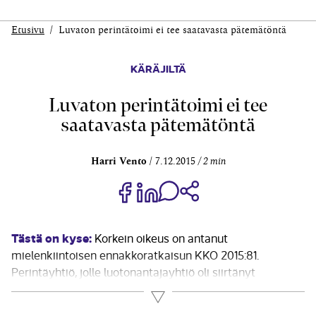
Etusivu
Luvaton perintätoimi ei tee saatavasta pätemätöntä
KÄRÄJILTÄ
Luvaton perintätoimi ei tee
saatavasta pätemätöntä
Harri Vento
7.12.2015
2 min
Jaa Share on Facebook
Jaa Share on LinkedIn
Jaa WhatsApp-viestinä
Kopioi linkki
Tästä on kyse:
Korkein oikeus on antanut
mielenkiintoisen ennakkoratkaisun KKO 2015:81.
Perintäyhtiö, jolle luotonantajayhtiö oli siirtänyt
saatavansa, oli vaatinut velallisen velvoittamista
Lue lisää
suorittamaan yhtiölle tekstiviesteillä syntyneisiin