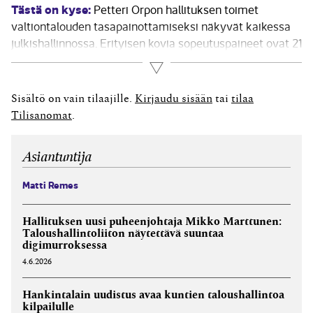
Tästä on kyse:
Petteri Orpon hallituksen toimet
valtiontalouden tasapainottamiseksi näkyvät kaikessa
julkishallinnossa. Erityisen kovia sopeutuspaineet ovat 21
hyvinvointialueella, joiden vastuulle sosiaali- ja
Lue lisää
terveydenhuollon sekä pelastustoimen
järjestämisvastuu siirtyi vuoden alussa.
Sisältö on vain tilaajille.
Kirjaudu sisään
tai
tilaa
Hallitusohjelmassa hyvinvointialueiden sote-palveluille
Tilisanomat
.
on 1,4 miljardin euron säästötavoite vuoteen 2027
mennessä. Alueilta edellytetään muutosohjelmia,...
Asiantuntija
Matti Remes
Hallituksen uusi puheenjohtaja Mikko Marttunen:
Taloushallintoliiton näytettävä suuntaa
digimurroksessa
4.6.2026
Hankintalain uudistus avaa kuntien taloushallintoa
kilpailulle