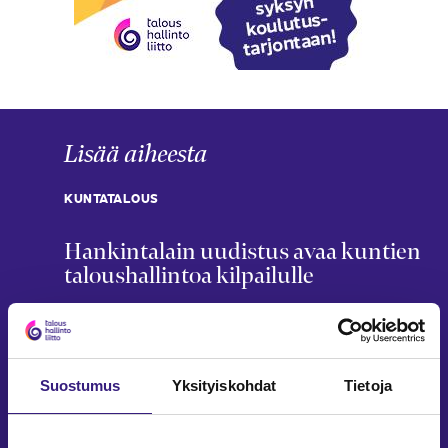
Lisää aiheesta
KUNTATALOUS
Hankintalain uudistus avaa kuntien
taloushallintoa kilpailulle
Matti Remes
27.5.2026
5 min
KUNTATALOUS
Testaa tietosi kuntien ja
Suostumus
Yksityiskohdat
Tietoja
hyvinvointialueiden kirjanpidosta ja
taloudesta