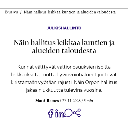
Etusivu
Näin hallitus leikkaa kuntien ja alueiden taloudesta
JULKISHALLINTO
Näin hallitus leikkaa kuntien ja
alueiden taloudesta
Kunnat välttyvät valtionosuuksien isoilta
leikkauksilta, mutta hyvinvointialueet joutuvat
kiristämään vyötään rajusti. Näin Orpon hallitus
jakaa niukkuutta tulevina vuosina.
Matti Remes
27.11.2023
5 min
Jaa Share on Facebook
Jaa Share on LinkedIn
Jaa WhatsApp-viestinä
Kopioi linkki