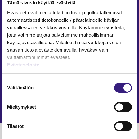
Tämä sivusto käyttää evästeitä
Pasi Leppänen
Evästeet ovat pieniä tekstitiedostoja, jotka tallentuvat
2.3.2026
3 min
Vap
automaattisesti tietokoneelle / päätelaitteelle kävijän
ARVONMÄÄRITYS
vieraillessa eri verkkosivustoilla. Käytämme evästeitä,
jotta voimme tarjota palvelumme mahdollisimman
TE-palvelut vaikuttavat
käyttäjäystävällisenä. Mikäli et halua verkkopalvelun
tilinpäätöksiin
saavan tietoja evästeiden avulla, hyväksy vain
välttämättömimmät evästeet.
Pasi Leppänen
14.1.2026
4 min
Evästeseloste
INVESTOINNIT
KILA 149/2025: Kunnan sijoitusten
Suostumuksen
kirjaaminen investoinnin
Välttämätön
valinta
toteuttavaan hankeyhtiöön
Mieltymykset
Pasi Leppänen
13.1.2026
2 min
Tilastot
Luetuimmat