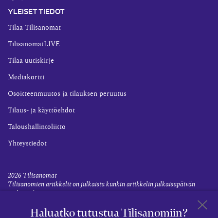
YLEISET TIEDOT
Tilaa Tilisanomat
TilisanomatLIVE
Tilaa uutiskirje
Mediakortti
Osoitteenmuutos ja tilauksen peruutus
Tilaus- ja käyttöehdot
Taloushallintoliitto
Yhteystiedot
2026
Tilisanomat
Tilisanomien artikkelit on julkaistu kunkin artikkelin julkaisupäivän
tiedon valossa.
Rekisteriseloste ja tietoja henkilötietojen käsittelytoimista
Haluatko tutustua Tilisanomiin?
Evästevalinnat