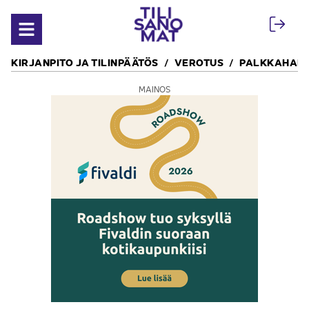
Siirry sisältöön
Avaa valikko
KIRJANPITO JA TILINPÄÄTÖS
VEROTUS
PALKKAHALL
MAINOS