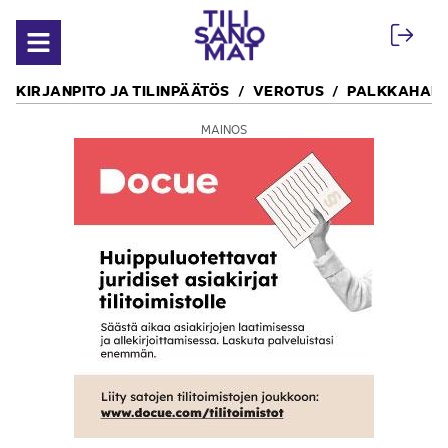
Siirry sisältöön
Avaa valikko
KIRJANPITO JA TILINPÄÄTÖS
VEROTUS
PALKKAHALL
MAINOS