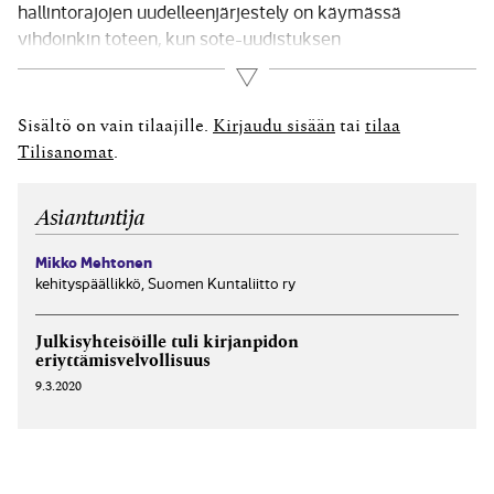
hallintorajojen uudelleenjärjestely on käymässä
vihdoinkin toteen, kun sote-uudistuksen
voimaanpanolait hyväksyttiin viime kesänä. Uudistus
Lue lisää
tulee ravistelemaan hallinto­rajojen lisäksi myös kuntien
taloutta sekä kulu- että tuottopuolella. Kuntien
Sisältö on vain tilaajille.
Kirjaudu sisään
tai
tilaa
budjeteista on lähdössä soten sekä pelastus­toimen
Tilisanomat
.
mukana noin puolet. Työ- ja...
Asiantuntija
Mikko Mehtonen
kehityspäällikkö, Suomen Kuntaliitto ry
Julkisyhteisöille tuli kirjanpidon
eriyttämisvelvollisuus
9.3.2020