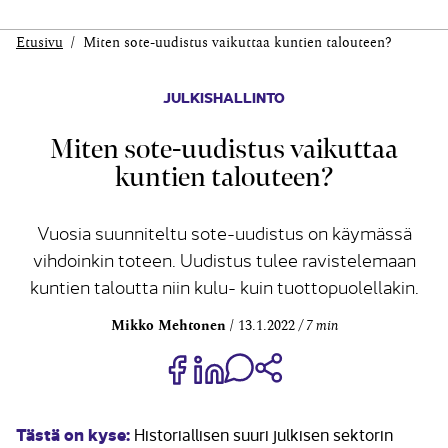
Etusivu
Miten sote-uudistus vaikuttaa kuntien talouteen?
JULKISHALLINTO
Miten sote-uudistus vaikuttaa
kuntien talouteen?
Vuosia suunniteltu sote-uudistus on käymässä
vihdoinkin toteen. Uudistus tulee ravistelemaan
kuntien taloutta niin kulu- kuin tuottopuolellakin.
Mikko Mehtonen
13.1.2022
7 min
Jaa Share on Facebook
Jaa Share on LinkedIn
Jaa WhatsApp-viestinä
Kopioi linkki
Tästä on kyse:
Historiallisen suuri julkisen sektorin