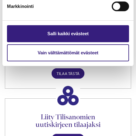
Markkinointi
TILAA TÄSTÄ
Salli kaikki evästeet
Tilaa Tilisanomien
Vain välttämättömät evästeet
lukuoikeus
TILAA TÄSTÄ
Liity Tilisanomien
uutiskirjeen tilaajaksi