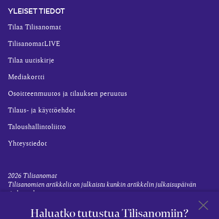
YLEISET TIEDOT
Tilaa Tilisanomat
TilisanomatLIVE
Tilaa uutiskirje
Mediakortti
Osoitteenmuutos ja tilauksen peruutus
Tilaus- ja käyttöehdot
Taloushallintoliitto
Yhteystiedot
2026
Tilisanomat
Tilisanomien artikkelit on julkaistu kunkin artikkelin julkaisupäivän
tiedon valossa.
Rekisteriseloste ja tietoja henkilötietojen käsittelytoimista
Haluatko tutustua Tilisanomiin?
Evästevalinnat