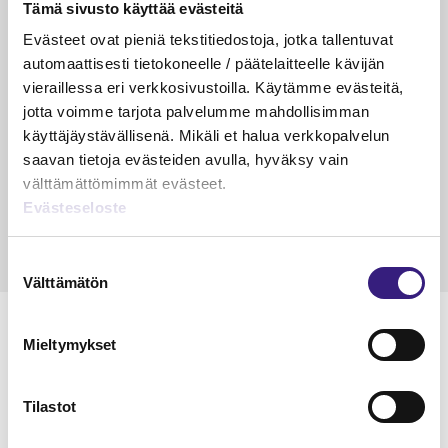
Tämä sivusto käyttää evästeitä
VEROTUS
TYÖOI
Evästeet ovat pieniä tekstitiedostoja, jotka tallentuvat
Kulu­veloitukset arvon­lisä­
Työa
automaattisesti tietokoneelle / päätelaitteelle kävijän
verotuksessa – omien kulujen
kysy
vieraillessa eri verkkosivustoilla. Käytämme evästeitä,
veloitus, kulujen edelleen­
jotta voimme tarjota palvelumme mahdollisimman
veloitus ja läpi­laskutus
käyttäjäystävällisenä. Mikäli et halua verkkopalvelun
saavan tietoja evästeiden avulla, hyväksy vain
Petri Salomaa
Tarja An
välttämättömimmät evästeet.
15.5.2023
10 min
14.5.2021
Evästeseloste
Suostumuksen
Välttämätön
valinta
Mieltymykset
Lue Tilisanomien
Tilastot
näytenumero