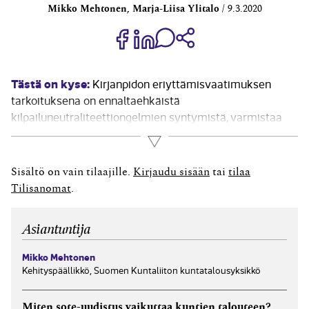
Mikko Mehtonen, Marja-Liisa Ylitalo
9.3.2020
Jaa Share on Facebook
Jaa Share on LinkedIn
Jaa WhatsApp-viestinä
Kopioi linkki
Tästä on kyse:
Kirjanpidon eriyttämisvaatimuksen
tarkoituksena on ennaltaehkäistä
kilpailuneutraliteettiongelmien syntymistä, varmistaa
lainsäädännön noudattamista ja parantaa
Lue lisää
viranomaisvalvonnan edellytyksiä. Eriyttäminen luo
myös edellytyksiä toiminnan kannattavuuden ja
Sisältö on vain tilaajille.
Kirjaudu sisään
tai
tilaa
hinnoittelun kustannusperusteisuuden varmistamiseen
Tilisanomat
.
julkisen elinkeinotoiminnan sisäisessä
päätöksenteossa.Eriytetyn toiminnan tuotot ja kulut
Asiantuntija
tulee esittää tilikausikohtaisena tuloslaskelmana, jonka
tulee olla johdettavissa...
Mikko Mehtonen
Kehityspäällikkö, Suomen Kuntaliiton kuntatalousyksikkö
Miten sote-uudistus vaikuttaa kuntien talouteen?