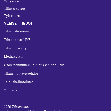
Yritysvastuu
Tilintarkastus
Työ ja ura
YLEISET TIEDOT
Tilaa Tilisanomat
TilisanomatLIVE
Tilaa uutiskirje
Mediakortti
Osoitteenmuutos ja tilauksen peruutus
Tilaus- ja käyttöehdot
Taloushallintoliitto
Yhteystiedot
2026
Tilisanomat