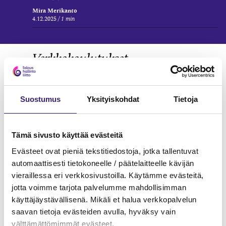
Mira Merikanto
4.12.2025
1 min
Verkkokoulutukset
KIRJANPITO
Suostumus
Yksityiskohdat
Tietoja
Tämä sivusto käyttää evästeitä
Evästeet ovat pieniä tekstitiedostoja, jotka tallentuvat
automaattisesti tietokoneelle / päätelaitteelle kävijän
vieraillessa eri verkkosivustoilla. Käytämme evästeitä,
jotta voimme tarjota palvelumme mahdollisimman
käyttäjäystävällisenä. Mikäli et halua verkkopalvelun
saavan tietoja evästeiden avulla, hyväksy vain
välttämättömimmät evästeet.