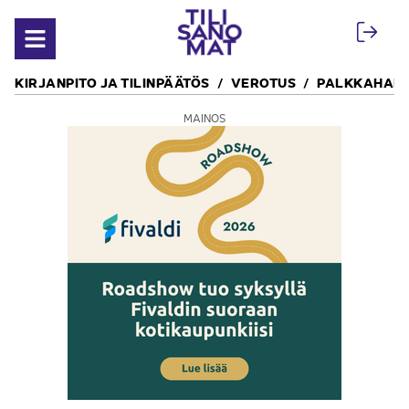
Siirry sisältöön
Avaa valikko
KIRJANPITO JA TILINPÄÄTÖS
VEROTUS
PALKKAHALL
MAINOS