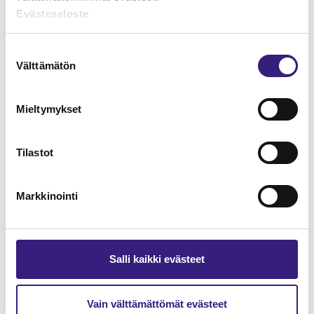
Evästeseloste
Suostumuksen
Välttämätön
valinta
Verkkokauppa - kirjanpito ja
arvonlisäverotus
Mieltymykset
KIRJANPITO
Tilastot
Markkinointi
Salli kaikki evästeet
Vain välttämättömät evästeet