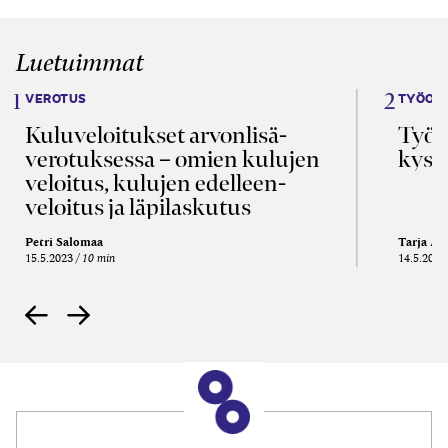
Luetuimmat
VEROTUS
TYÖOI
Kulu­veloitukset arvon­lisä­
Työa
verotuksessa – omien kulujen
kysy
veloitus, kulujen edelleen­
veloitus ja läpi­laskutus
Petri Salomaa
Tarja An
15.5.2023
10 min
14.5.2021