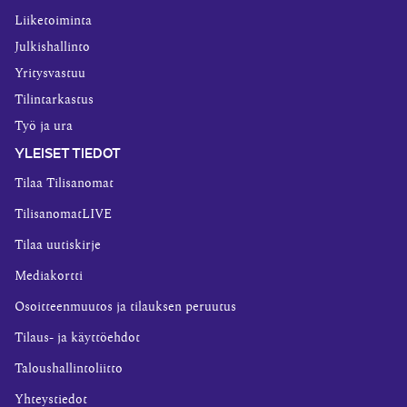
Liiketoiminta
Julkishallinto
Yritysvastuu
Tilintarkastus
Työ ja ura
YLEISET TIEDOT
Tilaa Tilisanomat
TilisanomatLIVE
Tilaa uutiskirje
Mediakortti
Osoitteenmuutos ja tilauksen peruutus
Tilaus- ja käyttöehdot
Taloushallintoliitto
Yhteystiedot