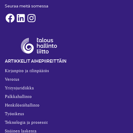
Seuraa meitä somessa
Facebook
LinkedIn
Instagram
ARTIKKELIT AIHEPIIREITTÄIN
Kirjanpito ja tilinpäätös
Verotus
Yritysjuridiikka
Palkkahallinto
Henkilöstöhallinto
Työoikeus
Teknologia ja prosessit
Sisäinen laskenta