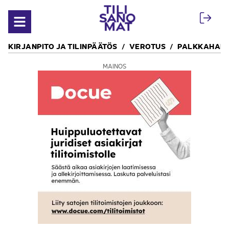
Siirry sisältöön
Avaa valikko
KIRJANPITO JA TILINPÄÄTÖS
VEROTUS
PALKKAHALL
MAINOS