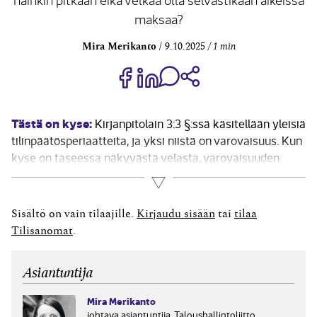
maksaa?
Mira Merikanto
9.10.2025
1 min
Jaa Share on Facebook
Jaa Share on LinkedIn
Jaa WhatsApp-viestinä
Kopioi linkki
Tästä on kyse:
Kirjanpitolain 3:3 §:ssä käsitellään yleisiä
tilinpäätösperiaatteita, ja yksi niistä on varovaisuus. Kun
kyse on taseessa näkyvästä velasta, varovaisuuden
periaate ilmenee siten, että velkaa ei voi alaskirjata
Lue lisää
olettaman perusteella. Akordi on sopimus, jossa velkoja
antaa velan pysyvästi anteeksi joko kokonaan tai...
Sisältö on vain tilaajille.
Kirjaudu sisään
tai
tilaa
Tilisanomat
.
Asiantuntija
Mira Merikanto
johtava asiantuntija, Taloushallintoliitto