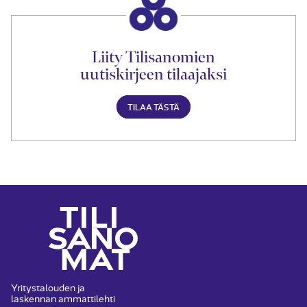
Liity Tilisanomien
uutiskirjeen tilaajaksi
TILAA TÄSTÄ
Yritystalouden ja
laskennan ammattilehti