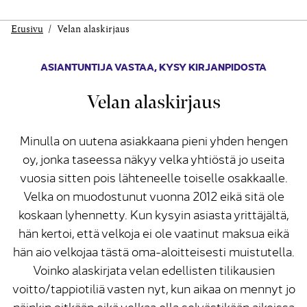
Etusivu
Velan alaskirjaus
ASIANTUNTIJA VASTAA
,
KYSY KIRJANPIDOSTA
Velan alaskirjaus
Minulla on uutena asiakkaana pieni yhden hengen
oy, jonka taseessa näkyy velka yhtiöstä jo useita
vuosia sitten pois lähteneelle toiselle osakkaalle.
Velka on muodostunut vuonna 2012 eikä sitä ole
koskaan lyhennetty. Kun kysyin asiasta yrittäjältä,
hän kertoi, että velkoja ei ole vaatinut maksua eikä
hän aio velkojaa tästä oma-aloitteisesti muistutella.
Voinko alaskirjata velan edellisten tilikausien
voitto/tappiotiliä vasten nyt, kun aikaa on mennyt jo
näinkin pitkään eikä velkaa olla selvästikään aikeissa