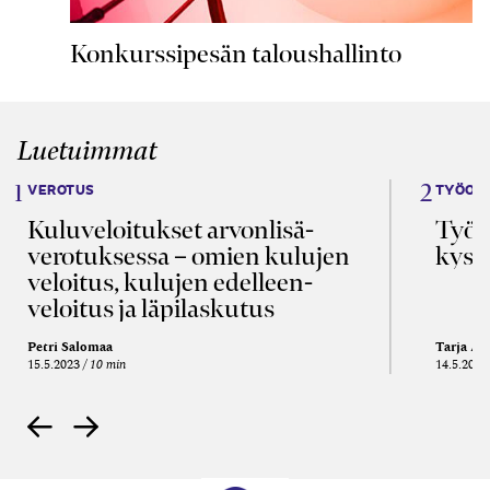
Konkurssipesän taloushallinto
Luetuimmat
VEROTUS
TYÖOI
Kulu­veloitukset arvon­lisä­
Työa
verotuksessa – omien kulujen
kysy
veloitus, kulujen edelleen­
veloitus ja läpi­laskutus
Petri Salomaa
Tarja An
15.5.2023
10 min
14.5.2021