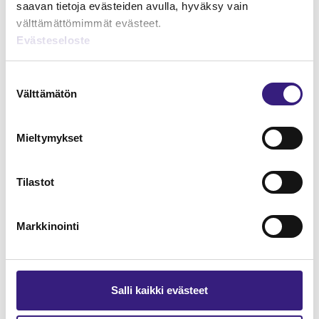
saavan tietoja evästeiden avulla, hyväksy vain
välttämättömimmät evästeet.
Evästeseloste
Suostumuksen
Välttämätön
valinta
Mieltymykset
Verkkokauppa - kirjanpito ja
arvonlisäverotus
Tilastot
KIRJANPITO
Markkinointi
Salli kaikki evästeet