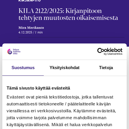
KILA 2122/2025: Kirjanpitoon
tehtyjen muutosten oikaisemisesta
Mira Merikanto
4.12.2025
1 min
Verkkokoulutukset
KIRJANPITO
Suostumus
Yksityiskohdat
Tietoja
Tämä sivusto käyttää evästeitä
Evästeet ovat pieniä tekstitiedostoja, jotka tallentuvat
automaattisesti tietokoneelle / päätelaitteelle kävijän
vieraillessa eri verkkosivustoilla. Käytämme evästeitä,
jotta voimme tarjota palvelumme mahdollisimman
käyttäjäystävällisenä. Mikäli et halua verkkopalvelun