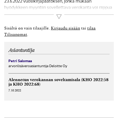
23.6.2022 vuosikirjapäätöksen, jonka mukaan
hyödykkeen myyntiin sovellettava verokanta voi riippua
myyntipaikasta ja siitä, mihin käyttötarkoitukseen
Lue lisää
ostaja kyseisen hyödykkeen hankkii. Asian tosiseikat ja
aiemmat vaiheet Kyseessä olleen A Oy:n liiketoiminta
Sisältö on vain tilaajille.
Kirjaudu sisään
tai
tilaa
muodostui pääasiassa sähkösavukkeiden,
Tilisanomat
.
aromitiivisteiden (makunesteiden), akkujen sekä
muiden...
Asiantuntija
Petri Salomaa
arvonlisäveroasiantuntija Deloitte Oy
Alennetun verokannan soveltamisala (KHO 2022:58
ja KHO 2022:68)
7.10.2022