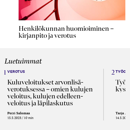
Henkilökunnan huomioiminen –
kirjanpito ja verotus
Luetuimmat
VEROTUS
TYÖOI
Kulu­veloitukset arvon­lisä­
Työa
verotuksessa – omien kulujen
kysy
veloitus, kulujen edelleen­
veloitus ja läpi­laskutus
Petri Salomaa
Tarja An
15.5.2023
10 min
14.5.2021