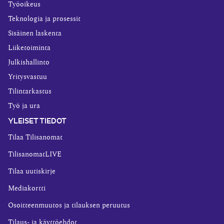
Työoikeus
Teknologia ja prosessit
Sisäinen laskenta
Liiketoiminta
Julkishallinto
Yritysvastuu
Tilintarkastus
Työ ja ura
YLEISET TIEDOT
Tilaa Tilisanomat
TilisanomatLIVE
Tilaa uutiskirje
Mediakortti
Osoitteenmuutos ja tilauksen peruutus
Tilaus- ja käyttöehdot