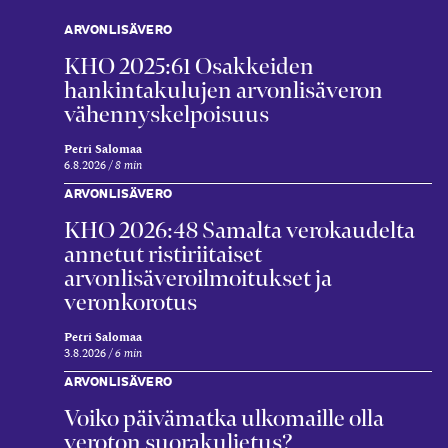
ARVONLISÄVERO
KHO 2025:61 Osakkeiden
hankintakulujen arvonlisäveron
vähennyskelpoisuus
Petri Salomaa
6.8.2026
8 min
ARVONLISÄVERO
KHO 2026:48 Samalta verokaudelta
annetut ristiriitaiset
arvonlisäveroilmoitukset ja
veronkorotus
Petri Salomaa
3.8.2026
6 min
ARVONLISÄVERO
Voiko päivämatka ulkomaille olla
veroton suorakuljetus?