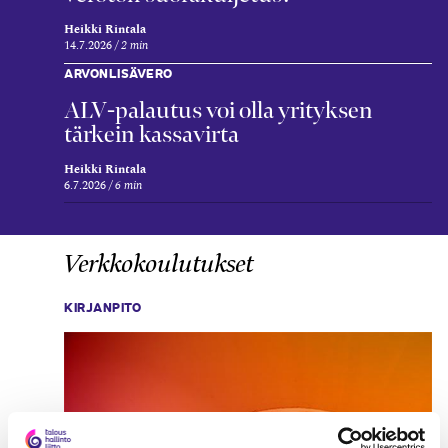
Heikki Rintala
14.7.2026
2 min
ARVONLISÄVERO
ALV-palautus voi olla yrityksen
tärkein kassavirta
Heikki Rintala
6.7.2026
6 min
Verkkokoulutukset
KIRJANPITO