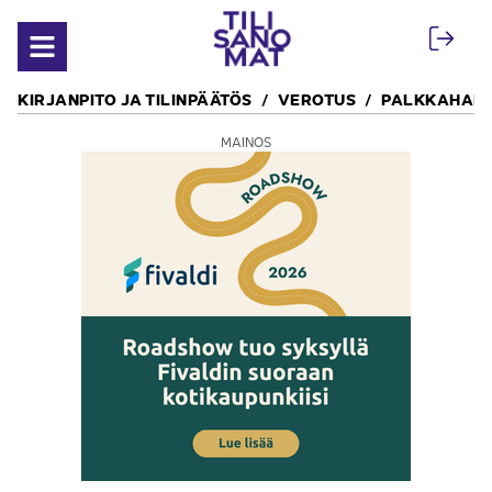
Siirry sisältöön
Avaa valikko
KIRJANPITO JA TILINPÄÄTÖS
VEROTUS
PALKKAHALL
MAINOS