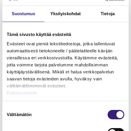
Suostumus
Yksityiskohdat
Tietoja
Tämä sivusto käyttää evästeitä
Evästeet ovat pieniä tekstitiedostoja, jotka tallentuvat
automaattisesti tietokoneelle / päätelaitteelle kävijän
vieraillessa eri verkkosivustoilla. Käytämme evästeitä,
jotta voimme tarjota palvelumme mahdollisimman
käyttäjäystävällisenä. Mikäli et halua verkkopalvelun
saavan tietoja evästeiden avulla, hyväksy vain
Verkkokauppa - kirjanpito ja
välttämättömimmät evästeet.
arvonlisäverotus
Evästeseloste
ARVONLISÄVERO
Suostumuksen
Välttämätön
valinta