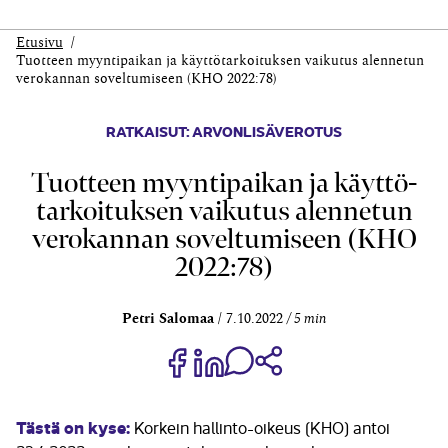
Etusivu
Tuotteen myynti­paikan ja käyttö­tarkoituksen vaikutus alennetun
vero­kannan soveltumiseen (KHO 2022:78)
RATKAISUT: ARVONLISÄVEROTUS
Tuotteen myynti­paikan ja käyttö­
tarkoituksen vaikutus alennetun
vero­kannan soveltumiseen (KHO
2022:78)
Petri Salomaa
7.10.2022
5 min
Jaa Share on Facebook
Jaa Share on LinkedIn
Jaa WhatsApp-viestinä
Kopioi linkki
Tästä on kyse:
Korkein hallinto-oikeus (KHO) antoi