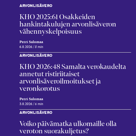
ARVONLISÄVERO
KHO 2025:61 Osakkeiden
hankintakulujen arvonlisäveron
vähennyskelpoisuus
Petri Salomaa
6.8.2026
8 min
ARVONLISÄVERO
KHO 2026:48 Samalta verokaudelta
annetut ristiriitaiset
arvonlisäveroilmoitukset ja
veronkorotus
Petri Salomaa
3.8.2026
6 min
ARVONLISÄVERO
Voiko päivämatka ulkomaille olla
veroton suorakuljetus?