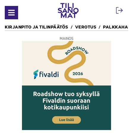
Siirry sisältöön
Avaa valikko
KIRJANPITO JA TILINPÄÄTÖS
VEROTUS
PALKKAHALL
MAINOS