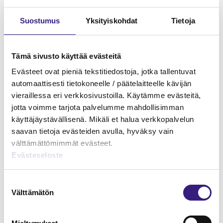
Suostumus
Yksityiskohdat
Tietoja
Tämä sivusto käyttää evästeitä
Evästeet ovat pieniä tekstitiedostoja, jotka tallentuvat
automaattisesti tietokoneelle / päätelaitteelle kävijän
vieraillessa eri verkkosivustoilla. Käytämme evästeitä,
jotta voimme tarjota palvelumme mahdollisimman
käyttäjäystävällisenä. Mikäli et halua verkkopalvelun
Verkkokauppa - kirjanpito ja
saavan tietoja evästeiden avulla, hyväksy vain
arvonlisäverotus
välttämättömimmät evästeet.
Evästeseloste
ARVONLISÄVERO
Suostumuksen
Välttämätön
valinta