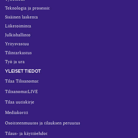
Teknologia ja prosessit
Sisäinen laskenta
Liiketoiminta
Julkishallinto
Yritysvastuu
Tilintarkastus
Työ ja ura
YLEISET TIEDOT
Tilaa Tilisanomat
TilisanomatLIVE
Tilaa uutiskirje
Mediakortti
Osoitteenmuutos ja tilauksen peruutus
Tilaus- ja käyttöehdot