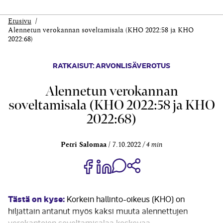
Etusivu
Alennetun verokannan soveltamisala (KHO 2022:58 ja KHO
2022:68)
RATKAISUT: ARVONLISÄVEROTUS
Alennetun verokannan
soveltamisala (KHO 2022:58 ja KHO
2022:68)
Petri Salomaa
7.10.2022
4 min
Jaa Share on Facebook
Jaa Share on LinkedIn
Jaa WhatsApp-viestinä
Kopioi linkki
Tästä on kyse:
Korkein hallinto-oikeus (KHO) on
hiljattain antanut myös kaksi muuta alennettujen
verokantojen soveltamisalaa koskevaa