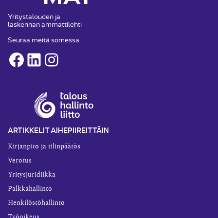
Yritystalouden ja
laskennan ammattilehti
Seuraa meitä somessa
Facebook
LinkedIn
Instagram
ARTIKKELIT AIHEPIIREITTÄIN
Kirjanpito ja tilinpäätös
Verotus
Yritysjuridiikka
Palkkahallinto
Henkilöstöhallinto
Työoikeus