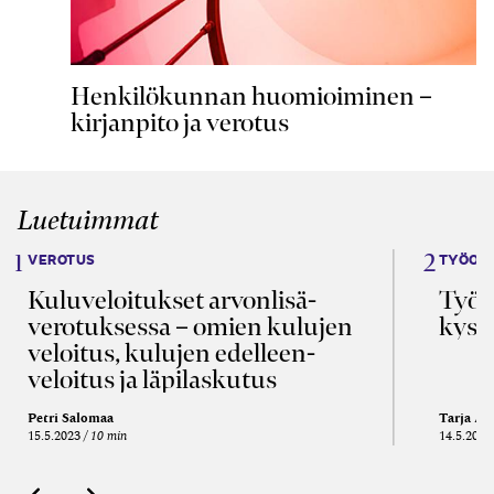
Henkilökunnan huomioiminen –
kirjanpito ja verotus
Luetuimmat
VEROTUS
TYÖOI
Kulu­veloitukset arvon­lisä­
Työa
verotuksessa – omien kulujen
kysy
veloitus, kulujen edelleen­
veloitus ja läpi­laskutus
Petri Salomaa
Tarja An
15.5.2023
10 min
14.5.2021