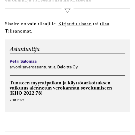
vuosikirjapäätöstä. Seuraavassa käsitellään lyhyesti
Lue lisää
kyseisten ratkaisujen olennaista sisältöä.
Ravintolapalvelun ja elintarvikkeiden alennettu
Sisältö on vain tilaajille.
Kirjaudu sisään
tai
tilaa
verokanta ja liittymisperiaate / KHO 2022:58
Tilisanomat
.
Käsiteltävänä olleessa asiassa kyseessä ollut A Oy toimi
pikaruokaravintolana...
Asiantuntija
Petri Salomaa
arvonlisäveroasiantuntija, Deloitte Oy
Tuotteen myynti­paikan ja käyttö­tarkoituksen
vaikutus alennetun vero­kannan soveltumiseen
(KHO 2022:78)
7.10.2022