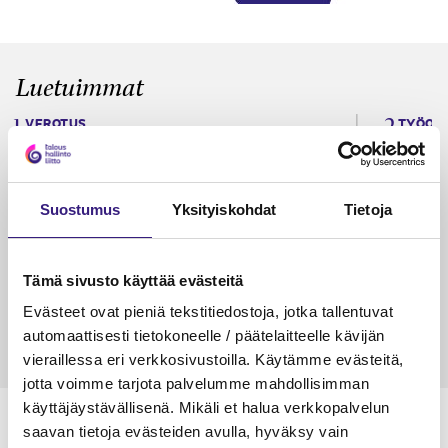
Luetuimmat
VEROTUS
TYÖOI
Kulu­veloitukset arvon­lisä­
Työa
verotuksessa – omien kulujen
kysy
veloitus, kulujen edelleen­
Suostumus
Yksityiskohdat
Tietoja
veloitus ja läpi­laskutus
Petri Salomaa
Tarja An
Tämä sivusto käyttää evästeitä
15.5.2023
10 min
14.5.2021
Evästeet ovat pieniä tekstitiedostoja, jotka tallentuvat
automaattisesti tietokoneelle / päätelaitteelle kävijän
vieraillessa eri verkkosivustoilla. Käytämme evästeitä,
jotta voimme tarjota palvelumme mahdollisimman
käyttäjäystävällisenä. Mikäli et halua verkkopalvelun
saavan tietoja evästeiden avulla, hyväksy vain