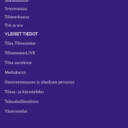
Julkishallinto
Yritysvastuu
Tilintarkastus
Työ ja ura
YLEISET TIEDOT
Tilaa Tilisanomat
TilisanomatLIVE
Tilaa uutiskirje
Mediakortti
Osoitteenmuutos ja tilauksen peruutus
Tilaus- ja käyttöehdot
Taloushallintoliitto
Yhteystiedot