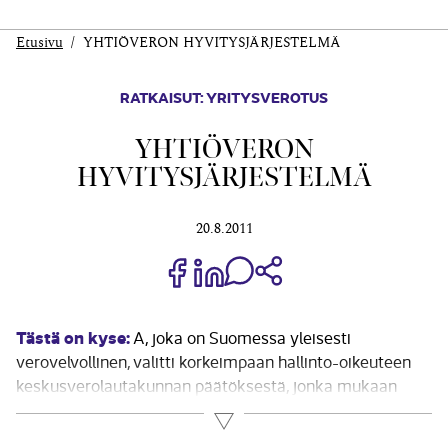
Etusivu
YHTIÖVERON HYVITYSJÄRJESTELMÄ
RATKAISUT: YRITYSVEROTUS
YHTIÖVERON
HYVITYSJÄRJESTELMÄ
20.8.2011
Jaa Share on Facebook
Jaa Share on LinkedIn
Jaa WhatsApp-viestinä
Kopioi linkki
Tästä on kyse:
A, joka on Suomessa yleisesti
verovelvollinen, valitti korkeimpaan hallinto-oikeuteen
keskusverolautakunnan päätöksestä, jonka mukaan
ruotsalaiselta B Ab (publ) pörssiyhtiöltä maksettavia
Lue lisää
osinkoja voidaan verottaa Suomessa Euroopan yhteisön