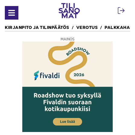
Siirry sisältöön
Avaa valikko
KIRJANPITO JA TILINPÄÄTÖS
VEROTUS
PALKKAHALL
MAINOS