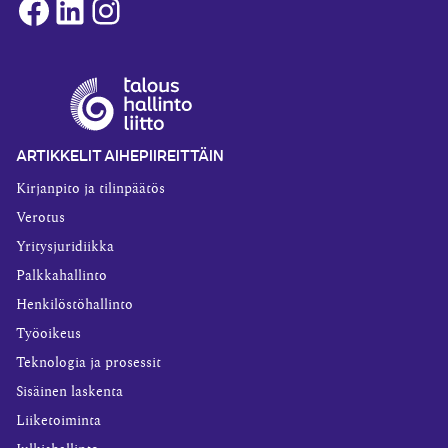
Facebook
LinkedIn
Instagram
ARTIKKELIT AIHEPIIREITTÄIN
Kirjanpito ja tilinpäätös
Verotus
Yritysjuridiikka
Palkkahallinto
Henkilöstöhallinto
Työoikeus
Teknologia ja prosessit
Sisäinen laskenta
Liiketoiminta