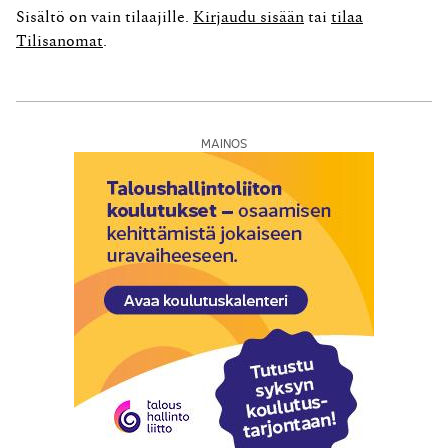
perustamissopimuksen 56 ja 58 artiklojen (aikaisempien
Sisältö on vain tilaajille.
Kirjaudu sisään
tai
tilaa
73 b ja 73 d artiklojen) rajoittamatta. Korkein hallinto-
Tilisanomat
.
oikeus...
MAINOS