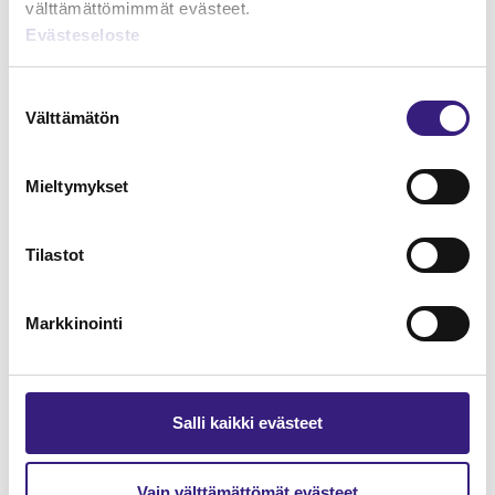
välttämättömimmät evästeet.
Evästeseloste
Lue Tilisanomien
näytenumero
Suostumuksen
Välttämätön
valinta
TILAA TÄSTÄ
Mieltymykset
Tilastot
Tilaa Tilisanomien
lukuoikeus
Markkinointi
TILAA TÄSTÄ
Salli kaikki evästeet
Vain välttämättömät evästeet