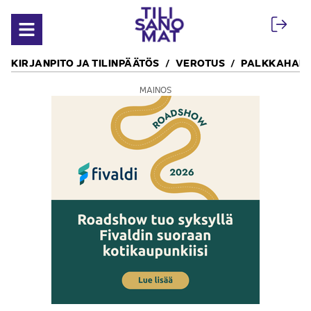
Siirry sisältöön
Avaa valikko
KIRJANPITO JA TILINPÄÄTÖS
VEROTUS
PALKKAHALL
MAINOS