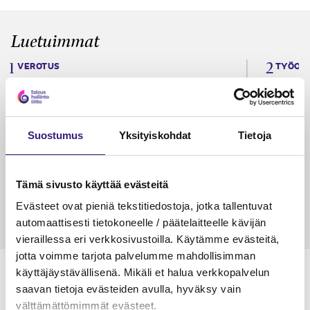
Luetuimmat
VEROTUS
TYÖOI
Kulu­veloitukset arvon­lisä­
Työa
verotuksessa – omien kulujen
kysy
veloitus, kulujen edelleen­
Suostumus
Yksityiskohdat
Tietoja
veloitus ja läpi­laskutus
Petri Salomaa
Tarja An
15.5.2023
10 min
14.5.2021
Tämä sivusto käyttää evästeitä
Evästeet ovat pieniä tekstitiedostoja, jotka tallentuvat
automaattisesti tietokoneelle / päätelaitteelle kävijän
vieraillessa eri verkkosivustoilla. Käytämme evästeitä,
jotta voimme tarjota palvelumme mahdollisimman
käyttäjäystävällisenä. Mikäli et halua verkkopalvelun
saavan tietoja evästeiden avulla, hyväksy vain
välttämättömimmät evästeet.