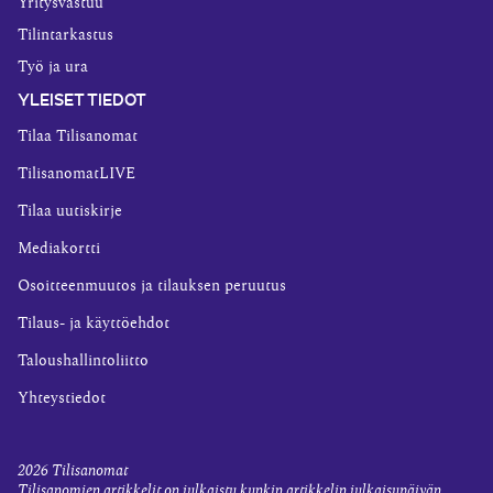
Yritysvastuu
Tilintarkastus
Työ ja ura
YLEISET TIEDOT
Tilaa Tilisanomat
TilisanomatLIVE
Tilaa uutiskirje
Mediakortti
Osoitteenmuutos ja tilauksen peruutus
Tilaus- ja käyttöehdot
Taloushallintoliitto
Yhteystiedot
2026
Tilisanomat
Tilisanomien artikkelit on julkaistu kunkin artikkelin julkaisupäivän