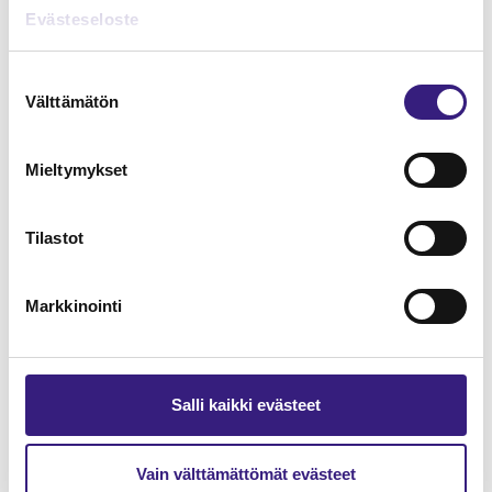
Lue Tilisanomien
Evästeseloste
näytenumero
Suostumuksen
Välttämätön
TILAA TÄSTÄ
valinta
Mieltymykset
Tilastot
Tilaa Tilisanomien
lukuoikeus
Markkinointi
TILAA TÄSTÄ
Salli kaikki evästeet
Vain välttämättömät evästeet