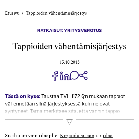
Etusivu
Tappioiden vähentämisjärjestys
RATKAISUT: YRITYSVEROTUS
Tappioiden vähentämisjärjestys
15.10.2013
Jaa Share on Facebook
Jaa Share on LinkedIn
Jaa WhatsApp-viestinä
Kopioi linkki
Tästä on kyse:
Taustaa TVL 117.2 §:n mukaan tappiot
vähennetään siinä järjestyksessä kuin ne ovat
syntyneet. Tämä merkitsee sitä, että vanhin tappio
vähennetään ensin. Verovelvollisella ei siis ole oikeutta
Lue lisää
päättää, minkä vuoden tappio kulloinkin vähennetään.
Hänellä ei ole myöskään oikeutta päättää, että tappiota...
Sisältö on vain tilaajille.
Kirjaudu sisään
tai
tilaa