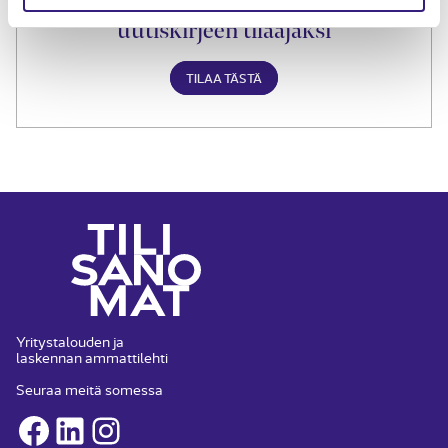
Liity Tilisanomien
uutiskirjeen tilaajaksi
TILAA TÄSTÄ
Yritystalouden ja
laskennan ammattilehti
Seuraa meitä somessa
Facebook
LinkedIn
Instagram