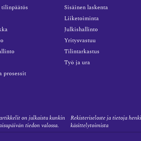
 tilinpäätös
Sisäinen laskenta
Liiketoiminta
kka
Julkishallinto
to
Yritysvastuu
llinto
Tilintarkastus
Työ ja ura
a prosessit
rtikkelit on julkaistu kunkin
Rekisteriseloste ja tietoja henk
kaisupäivän tiedon valossa.
käsittelytoimista