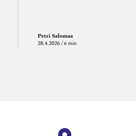
Petri Salomaa
P
28.4.2026
6 min
15