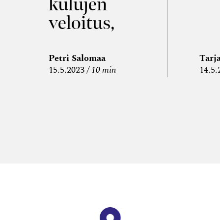
kulujen
a
veloitus,
kulujen
edelleen­
Petri Salomaa
Tarj
15.5.2023
10 min
14.5.
veloitus ja
läpi­laskutus