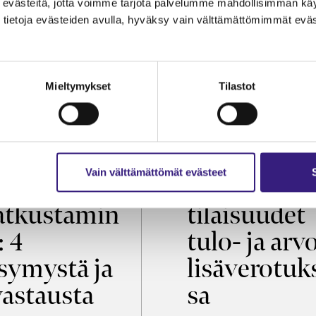
evästeitä, jotta voimme tarjota palvelumme mahdollisimman käytt
tietoja evästeiden avulla, hyväksy vain välttämättömimmät eväs
Mieltymykset
Tilastot
OIKEUS
VEROTUS
Vain välttämättömät evästeet
öaikalaki ja
Virkistys­
tkustamin
tilaisuudet
: 4
tulo- ja arv
symystä ja
lisäverotuk
vastausta
sa