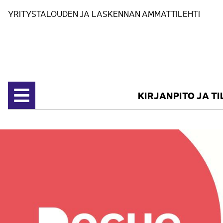
Siirry sisältöön
YRITYSTALOUDEN JA LASKENNAN AMMATTILEHTI
KIRJANPITO JA T
Avaa valikko