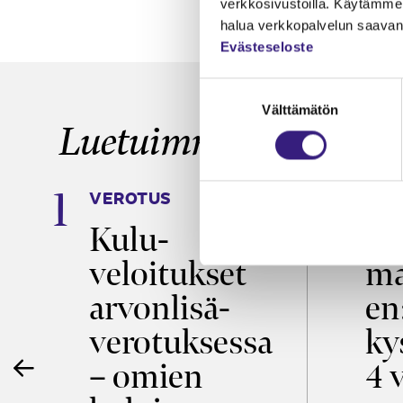
verkkosivustoilla. Käytämme 
halua verkkopalvelun saavan 
Evästeseloste
Suostumuksen
Välttämätön
valinta
Luetuimmat
VEROTUS
TYÖ
Kulu­
Ty
m
veloitukset
ma
arvon­lisä­
en
verotuksessa
ky
e
– omien
4 