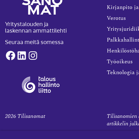
Kirjanpito ja
Verotus
Yritystalouden ja
laskennan ammattilehti
Yritysjuridii
Palkkahallin
Seuraa meitä somessa
Henkilöstöha
Facebook
LinkedIn
Instagram
Työoikeus
Teknologia j
2026
Tilisanomat
Tilisanomien a
artikkelin jul