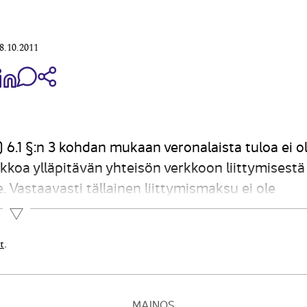
8.10.2011
aa Share on Facebook
Jaa Share on LinkedIn
Jaa WhatsApp-viestinä
Kopioi linkki
 6.1 §:n 3 kohdan mukaan veronalaista tuloa ei o
rkkoa ylläpitävän yhteisön verkkoon liittymisestä
. Vastaavasti tällainen liittymismaksu ei ole
 kohta)....
Lue lisää
t
.
MAINOS