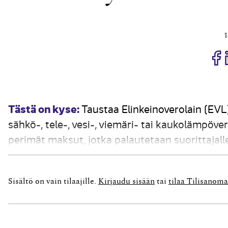
1
J
Tästä on kyse:
Taustaa Elinkeinoverolain (EVL)
sähkö-, tele-, vesi-, viemäri- tai kaukolämpöve
perimät maksut, jotka palautetaan suorittajalle
maksajalle vähennyskelpoista menoa (EVL 16 § 3
Sisältö on vain tilaajille.
Kirjaudu sisään
tai
tilaa Tilisanoma