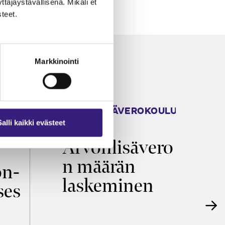
äjäystävällisenä. Mikäli et
teet.
Markkinointi
ARVONLISÄVEROKOULU
K
2026
T
Salli kaikki evästeet
Arvonlisävero
V
n määrän
p
on­
laskeminen
ses