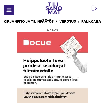
Siirry sisältöön
Avaa valikko
KIRJANPITO JA TILINPÄÄTÖS
VEROTUS
PALKKAHALL
MAINOS