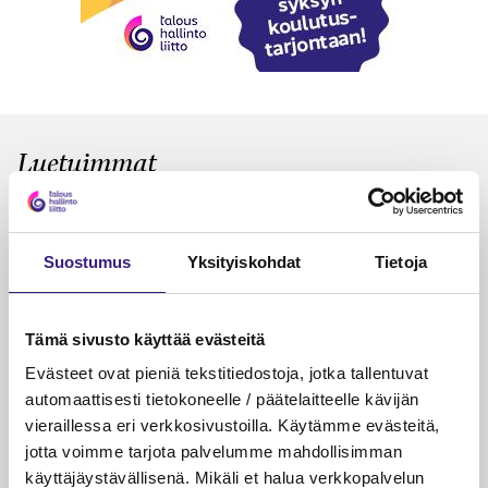
Luetuimmat
VEROTUS
TYÖOI
Kulu­veloitukset arvon­lisä­
Työa
verotuksessa – omien kulujen
kysy
Suostumus
Yksityiskohdat
Tietoja
veloitus, kulujen edelleen­
veloitus ja läpi­laskutus
Tämä sivusto käyttää evästeitä
Petri Salomaa
Tarja An
Evästeet ovat pieniä tekstitiedostoja, jotka tallentuvat
15.5.2023
10 min
14.5.2021
automaattisesti tietokoneelle / päätelaitteelle kävijän
vieraillessa eri verkkosivustoilla. Käytämme evästeitä,
jotta voimme tarjota palvelumme mahdollisimman
käyttäjäystävällisenä. Mikäli et halua verkkopalvelun