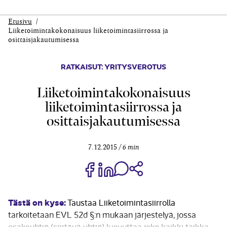
Etusivu
Liiketoimintakokonaisuus liiketoimintasiirrossa ja
osittaisjakautumisessa
RATKAISUT: YRITYSVEROTUS
Liiketoimintakokonaisuus
liiketoimintasiirrossa ja
osittaisjakautumisessa
7.12.2015
6 min
Jaa Share on Facebook
Jaa Share on LinkedIn
Jaa WhatsApp-viestinä
Kopioi linkki
Tästä on kyse:
Taustaa Liiketoimintasiirrolla
tarkoitetaan EVL 52d §:n mukaan järjestelyä, jossa
osakeyhtiö (siirtävä yhtiö) luovuttaa joko kaikki taikka