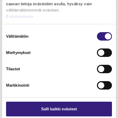
saavan tietoja evästeiden avulla, hyväksy vain
välttämättömimmät evästeet.
Evästeseloste
Lue Tilisanomien
Suostumuksen
näytenumero
Välttämätön
valinta
TILAA TÄSTÄ
Mieltymykset
Tilastot
Tilaa Tilisanomien
Markkinointi
lukuoikeus
TILAA TÄSTÄ
Salli kaikki evästeet