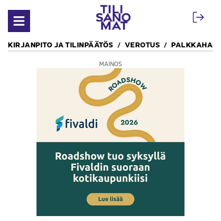
Siirry sisältöön
Avaa valikko
KIRJANPITO JA TILINPÄÄTÖS
VEROTUS
PALKKAHALL
MAINOS