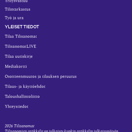
Yritysvastuu
Tilintarkastus
Työ ja ura
YLEISET TIEDOT
Tilaa Tilisanomat
TilisanomatLIVE
Tilaa uutiskirje
Mediakortti
Osoitteenmuutos ja tilauksen peruutus
Tilaus- ja käyttöehdot
Taloushallintoliitto
Yhteystiedot
2026
Tilisanomat
Tilisanomien artikkelit on julkaistu kunkin artikkelin julkaisupäivän