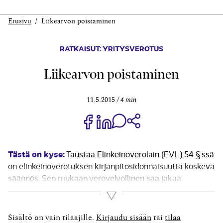
Etusivu
Liikearvon poistaminen
RATKAISUT: YRITYSVEROTUS
Liikearvon poistaminen
11.5.2015
4 min
Jaa Share on Facebook
Jaa Share on LinkedIn
Jaa WhatsApp-viestinä
Kopioi linkki
Tästä on kyse:
Taustaa Elinkeinoverolain (EVL) 54 §:ssä
on elinkeinoverotuksen kirjanpitosidonnaisuutta koskeva
säännös. Sen mukaan verovelvollinen saa jakaa
saamansa tuloerän usealle vuodelle sekä vähentää
Lue lisää
vaihto- ja sijoitusomaisuuden hankintamenon ja
varaukset kuluina vain, mikäli vastaavat kirjaukset on
Sisältö on vain tilaajille.
Kirjaudu sisään
tai
tilaa