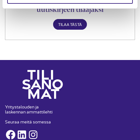
Liity Tilisanomien
uutiskirjeen tilaajaksi
TILAA TÄSTÄ
Yritystalouden ja
laskennan ammattilehti
Seuraa meitä somessa
Facebook
LinkedIn
Instagram