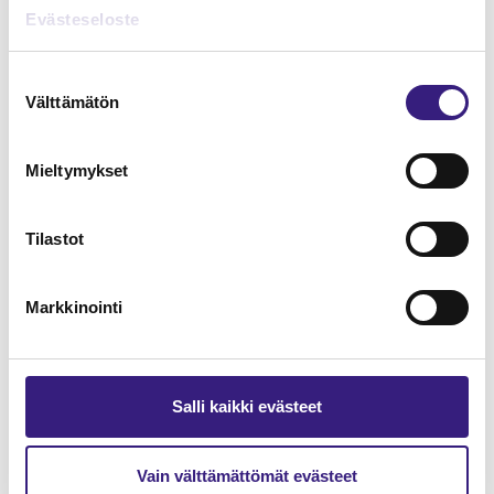
Lue Tilisanomien
Evästeseloste
näytenumero
Suostumuksen
Välttämätön
TILAA TÄSTÄ
valinta
Mieltymykset
Tilastot
Tilaa Tilisanomien
lukuoikeus
Markkinointi
TILAA TÄSTÄ
Salli kaikki evästeet
Vain välttämättömät evästeet