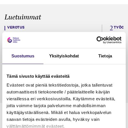
Luetuimmat
VEROTUS
TYÖOI
Kulu­veloitukset arvon­lisä­
Työa
verotuksessa – omien kulujen
kysy
veloitus, kulujen edelleen­
Suostumus
Yksityiskohdat
Tietoja
veloitus ja läpi­laskutus
Petri Salomaa
Tarja An
15.5.2023
10 min
14.5.2021
Tämä sivusto käyttää evästeitä
Evästeet ovat pieniä tekstitiedostoja, jotka tallentuvat
automaattisesti tietokoneelle / päätelaitteelle kävijän
vieraillessa eri verkkosivustoilla. Käytämme evästeitä,
jotta voimme tarjota palvelumme mahdollisimman
käyttäjäystävällisenä. Mikäli et halua verkkopalvelun
saavan tietoja evästeiden avulla, hyväksy vain
välttämättömimmät evästeet.