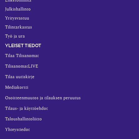
Liiketoiminta
Julkishallinto
Yritysvastuu
Tilintarkastus
Työ ja ura
YLEISET TIEDOT
Tilaa Tilisanomat
TilisanomatLIVE
Tilaa uutiskirje
Mediakortti
Osoitteenmuutos ja tilauksen peruutus
Tilaus- ja käyttöehdot
Taloushallintoliitto
Yhteystiedot