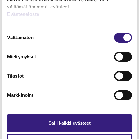
välttämättömimmät evästeet.
Evästeseloste
Lue Tilisanomien
näytenumero
Suostumuksen
Välttämätön
valinta
TILAA TÄSTÄ
Mieltymykset
Tilastot
Tilaa Tilisanomien
Markkinointi
lukuoikeus
TILAA TÄSTÄ
Salli kaikki evästeet