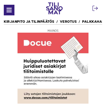
Siirry sisältöön
Avaa valikko
KIRJANPITO JA TILINPÄÄTÖS
VEROTUS
PALKKAHALL
MAINOS