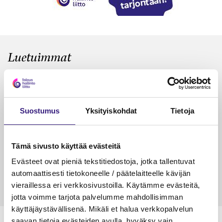
Luetuimmat
VEROTUS
TYÖOI
Kulu­veloitukset arvon­lisä­
Työa
verotuksessa – omien kulujen
kysy
Suostumus
Yksityiskohdat
Tietoja
veloitus, kulujen edelleen­
veloitus ja läpi­laskutus
Tämä sivusto käyttää evästeitä
Petri Salomaa
Tarja An
15.5.2023
10 min
14.5.2021
Evästeet ovat pieniä tekstitiedostoja, jotka tallentuvat
automaattisesti tietokoneelle / päätelaitteelle kävijän
vieraillessa eri verkkosivustoilla. Käytämme evästeitä,
jotta voimme tarjota palvelumme mahdollisimman
käyttäjäystävällisenä. Mikäli et halua verkkopalvelun
saavan tietoja evästeiden avulla, hyväksy vain