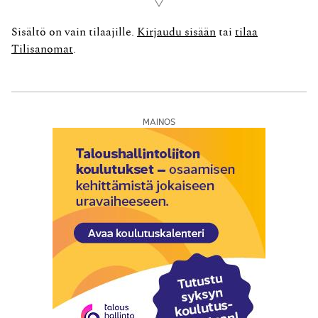
Lue lisää
keskeinen uusien säännösten soveltamisongelma tulee
olemaan se, milloin osakkeet ovat käyttöomaisuutta.
Sisältö on vain tilaajille.
Kirjaudu sisään
tai
tilaa
Käyttöomaisuuteen kuuluvia verovapaasti luovutettavia
Tilisanomat
.
osakkeita voi olla vain sellaisella EVL...
MAINOS