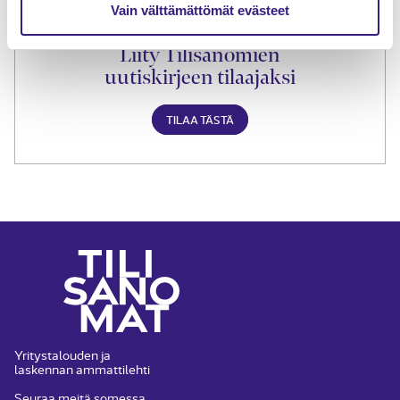
Vain välttämättömät evästeet
Liity Tilisanomien
uutiskirjeen tilaajaksi
TILAA TÄSTÄ
Yritystalouden ja
laskennan ammattilehti
Seuraa meitä somessa