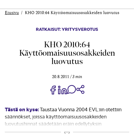
Etusivu
KHO 2010:64 Käyttöomaisuusosakkeiden luovutus
RATKAISUT: YRITYSVEROTUS
KHO 2010:64
Käyttöomaisuusosakkeiden
luovutus
20.8.2011
3 min
Jaa Share on Facebook
Jaa Share on LinkedIn
Jaa WhatsApp-viestinä
Kopioi linkki
Tästä on kyse:
Taustaa Vuonna 2004 EVL:iin otettiin
säännökset, joissa käyttöomaisuusosakkeiden
luovutushinnat säädetään eräin edellytyksin
verovapaaksi tuloksi. Jo tuolloin oli ennakoitavissa, että