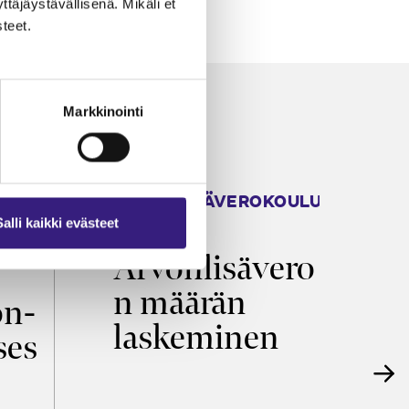
äjäystävällisenä. Mikäli et
teet.
Markkinointi
ARVONLISÄVEROKOULU
K
2026
T
Salli kaikki evästeet
Arvonlisävero
V
n määrän
p
on­
laskeminen
ses