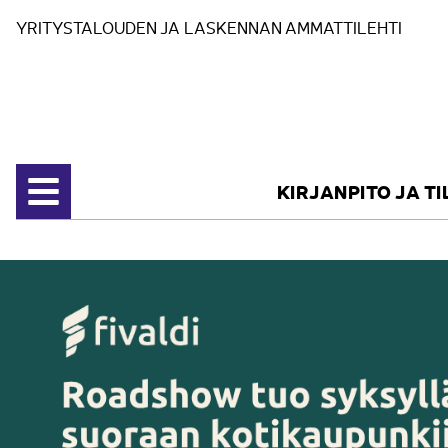
Siirry sisältöön
YRITYSTALOUDEN JA LASKENNAN AMMATTILEHTI
KIRJANPITO JA T
Avaa valikko