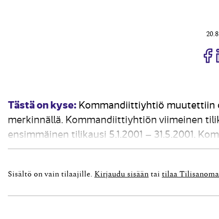
20.8
J
Tästä on kyse:
Kommandiittiyhtiö muutettiin o
merkinnällä. Kommandiittiyhtiön viimeinen tilik
ensimmäinen tilikausi 5.1.2001 – 31.5.2001. Ko
tulivat osakeyhtiön osakkaiksi kumpikin 50 p
pääoma oli viimeisen tilikauden...
Sisältö on vain tilaajille.
Kirjaudu sisään
tai
tilaa Tilisanoma