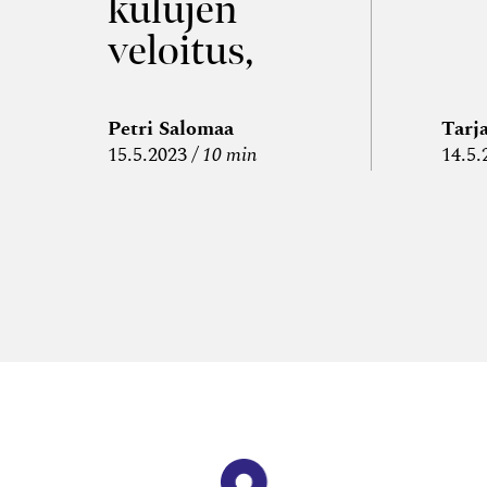
kulujen
veloitus,
kulujen
edelleen­
Petri Salomaa
Tarj
15.5.2023
10 min
14.5.
veloitus ja
läpi­laskutus