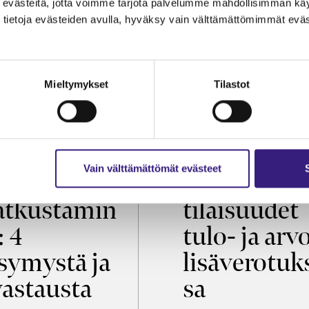
evästeitä, jotta voimme tarjota palvelumme mahdollisimman käytt
tietoja evästeiden avulla, hyväksy vain välttämättömimmät eväs
Mieltymykset
Tilastot
OIKEUS
VEROTUS
Vain välttämättömät evästeet
öaikalaki ja
Virkistys­
tkustamin
tilaisuudet
: 4
tulo- ja arv
symystä ja
lisäverotuk
vastausta
sa