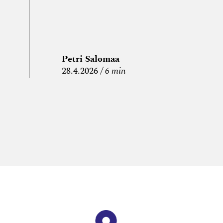
Petri Salomaa
P
28.4.2026
6 min
15