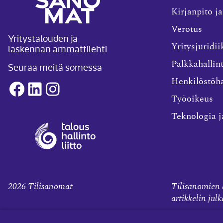
Kirjanpito ja
Verotus
Yritystalouden ja
laskennan ammattilehti
Yritysjuridii
Palkkahallin
Seuraa meitä somessa
Henkilöstöha
Facebook
LinkedIn
Instagram
Työoikeus
Teknologia j
2026
Tilisanomat
Tilisanomien a
artikkelin jul