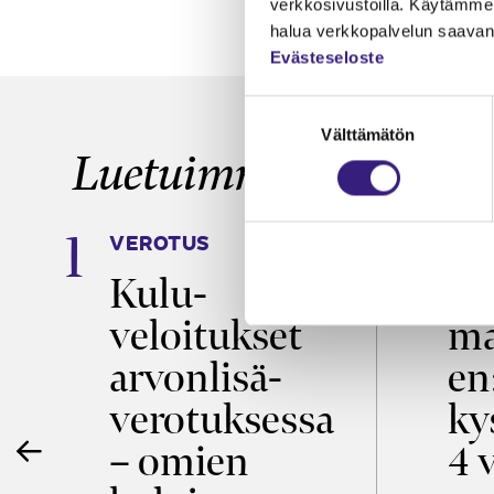
verkkosivustoilla. Käytämme 
halua verkkopalvelun saavan 
Evästeseloste
Suostumuksen
Välttämätön
valinta
Luetuimmat
VEROTUS
TYÖ
a
Kulu­
Ty
veloitukset
ma
ö
arvon­lisä­
en
verotuksessa
ky
– omien
4 