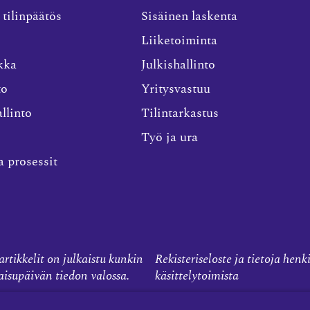
 tilinpäätös
Sisäinen laskenta
Liiketoiminta
kka
Julkishallinto
to
Yritysvastuu
llinto
Tilintarkastus
Työ ja ura
a prosessit
rtikkelit on julkaistu kunkin
Rekisteriseloste ja tietoja henk
kaisupäivän tiedon valossa.
käsittelytoimista