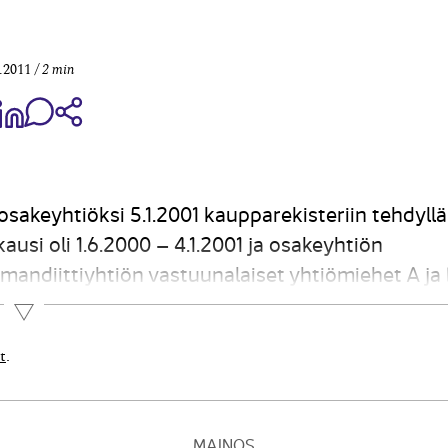
.2011
2 min
aa Share on Facebook
Jaa Share on LinkedIn
Jaa WhatsApp-viestinä
Kopioi linkki
sakeyhtiöksi 5.1.2001 kaupparekisteriin tehdyllä
ausi oli 1.6.2000 – 4.1.2001 ja osakeyhtiön
mmandiittiyhtiön vastuunalaiset yhtiömiehet A ja
rosentin omistusosuudella. Kommandiittiyhtiön 
Lue lisää
t
.
MAINOS