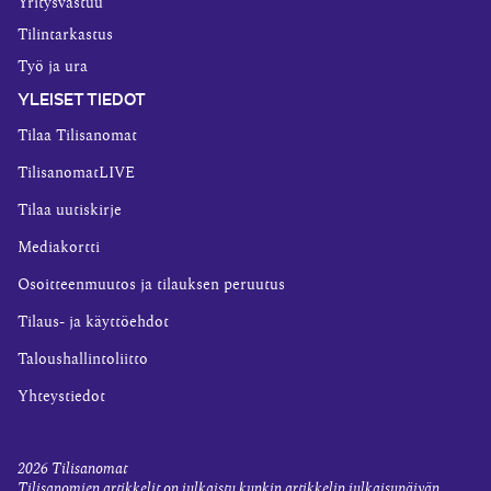
Yritysvastuu
Tilintarkastus
Työ ja ura
YLEISET TIEDOT
Tilaa Tilisanomat
TilisanomatLIVE
Tilaa uutiskirje
Mediakortti
Osoitteenmuutos ja tilauksen peruutus
Tilaus- ja käyttöehdot
Taloushallintoliitto
Yhteystiedot
2026
Tilisanomat
Tilisanomien artikkelit on julkaistu kunkin artikkelin julkaisupäivän