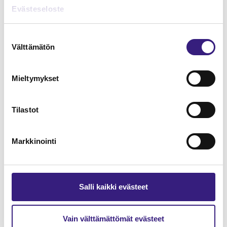
Lue Tilisanomien
Evästeseloste
näytenumero
Suostumuksen
Välttämätön
TILAA TÄSTÄ
valinta
Mieltymykset
Tilastot
Tilaa Tilisanomien
lukuoikeus
Markkinointi
TILAA TÄSTÄ
Salli kaikki evästeet
Vain välttämättömät evästeet