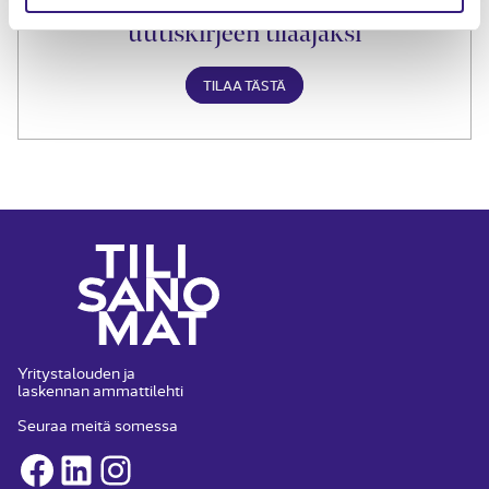
Liity Tilisanomien
uutiskirjeen tilaajaksi
TILAA TÄSTÄ
Yritystalouden ja
laskennan ammattilehti
Seuraa meitä somessa
Facebook
LinkedIn
Instagram