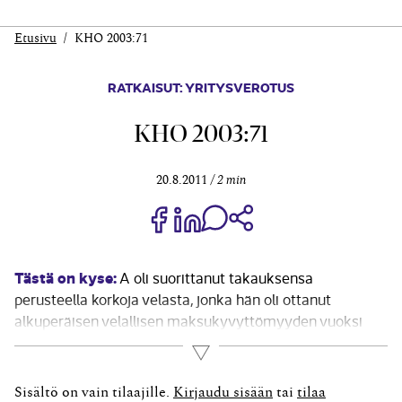
Etusivu
KHO 2003:71
RATKAISUT: YRITYSVEROTUS
KHO 2003:71
20.8.2011
2 min
Jaa Share on Facebook
Jaa Share on LinkedIn
Jaa WhatsApp-viestinä
Kopioi linkki
Tästä on kyse:
A oli suorittanut takauksensa
perusteella korkoja velasta, jonka hän oli ottanut
alkuperäisen velallisen maksukyvyttömyyden vuoksi
takausvelkansa suorittamista varten. Verotuksessa
Lue lisää
takausvelan koroista ei hyväksytty vähennyskelpoiseksi
sitä suhteellista osuutta, joka vastasi alkuperäisenä
Sisältö on vain tilaajille.
Kirjaudu sisään
tai
tilaa