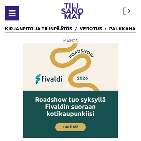
Siirry sisältöön
Avaa valikko
KIRJANPITO JA TILINPÄÄTÖS
VEROTUS
PALKKAHALL
MAINOS