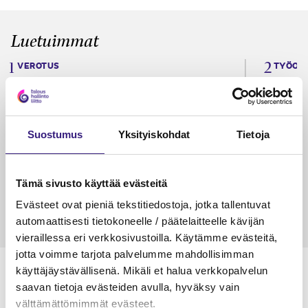
Luetuimmat
VEROTUS
TYÖOI
Kulu­veloitukset arvon­lisä­
Työa
verotuksessa – omien kulujen
kysy
veloitus, kulujen edelleen­
Suostumus
Yksityiskohdat
Tietoja
veloitus ja läpi­laskutus
Petri Salomaa
Tarja An
15.5.2023
10 min
14.5.2021
Tämä sivusto käyttää evästeitä
Evästeet ovat pieniä tekstitiedostoja, jotka tallentuvat
automaattisesti tietokoneelle / päätelaitteelle kävijän
vieraillessa eri verkkosivustoilla. Käytämme evästeitä,
jotta voimme tarjota palvelumme mahdollisimman
käyttäjäystävällisenä. Mikäli et halua verkkopalvelun
saavan tietoja evästeiden avulla, hyväksy vain
välttämättömimmät evästeet.