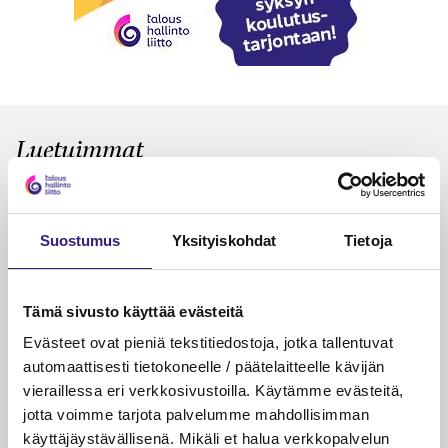
Luetuimmat
VEROTUS
TYÖOI
Kulu­veloitukset arvon­lisä­
Työa
verotuksessa – omien kulujen
kysy
Suostumus
Yksityiskohdat
Tietoja
veloitus, kulujen edelleen­
veloitus ja läpi­laskutus
Tämä sivusto käyttää evästeitä
Petri Salomaa
Tarja An
Evästeet ovat pieniä tekstitiedostoja, jotka tallentuvat
15.5.2023
10 min
14.5.2021
automaattisesti tietokoneelle / päätelaitteelle kävijän
vieraillessa eri verkkosivustoilla. Käytämme evästeitä,
jotta voimme tarjota palvelumme mahdollisimman
käyttäjäystävällisenä. Mikäli et halua verkkopalvelun