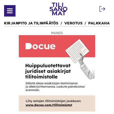
Siirry sisältöön
Avaa valikko
KIRJANPITO JA TILINPÄÄTÖS
VEROTUS
PALKKAHALL
MAINOS