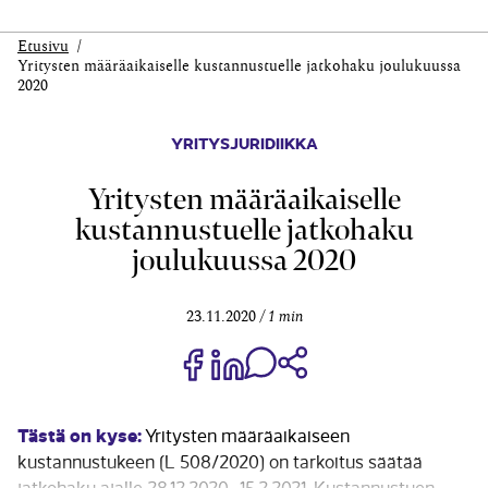
Etusivu
Yritysten määräaikaiselle kustannustuelle jatkohaku joulukuussa
2020
YRITYSJURIDIIKKA
Yritysten määräaikaiselle
kustannustuelle jatkohaku
joulukuussa 2020
23.11.2020
1 min
Jaa Share on Facebook
Jaa Share on LinkedIn
Jaa WhatsApp-viestinä
Kopioi linkki
Tästä on kyse:
Yritysten määräaikaiseen
kustannustukeen (L 508/2020) on tarkoitus säätää
jatkohaku ajalle 28.12.2020–15.2.2021. Kustannustuen