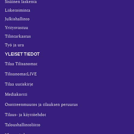
Sisäinen laskenta
Liiketoiminta
Julkishallinto
Yritysvastuu
Tilintarkastus
Työ ja ura
YLEISET TIEDOT
Tilaa Tilisanomat
TilisanomatLIVE
Tilaa uutiskirje
Mediakortti
Osoitteenmuutos ja tilauksen peruutus
Tilaus- ja käyttöehdot
Taloushallintoliitto