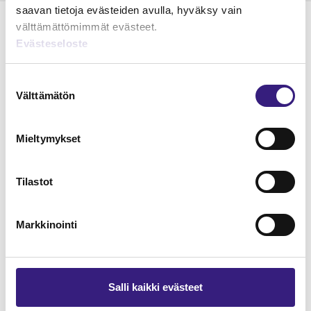
saavan tietoja evästeiden avulla, hyväksy vain
välttämättömimmät evästeet.
Evästeseloste
Lue Tilisanomien
Suostumuksen
näytenumero
Välttämätön
valinta
TILAA TÄSTÄ
Mieltymykset
Tilastot
Tilaa Tilisanomien
Markkinointi
lukuoikeus
TILAA TÄSTÄ
Salli kaikki evästeet