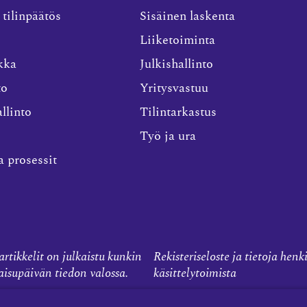
 tilinpäätös
Sisäinen laskenta
Liiketoiminta
kka
Julkishallinto
to
Yritysvastuu
llinto
Tilintarkastus
Työ ja ura
a prosessit
rtikkelit on julkaistu kunkin
Rekisteriseloste ja tietoja henk
kaisupäivän tiedon valossa.
käsittelytoimista