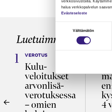
verkkosivustoilla. Käytämme 
halua verkkopalvelun saavan 
Evästeseloste
Suostumuksen
Välttämätön
valinta
Luetuimmat
VEROTUS
TYÖ
a
Kulu­
Ty
veloitukset
ma
ö
arvon­lisä­
en
verotuksessa
ky
– omien
4 