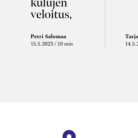
kulujen
veloitus,
kulujen
edelleen­
Petri Salomaa
Tarj
15.5.2023
10 min
14.5.
veloitus ja
läpi­laskutus