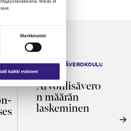
äjäystävällisenä. Mikäli et
teet.
Markkinointi
ARVONLISÄVEROKOULU
K
2026
T
Salli kaikki evästeet
Arvonlisävero
V
n määrän
p
on­
laskeminen
ses