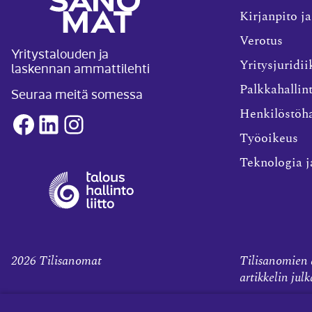
Kirjanpito ja
Verotus
Yritystalouden ja
laskennan ammattilehti
Yritysjuridii
Palkkahallin
Seuraa meitä somessa
Henkilöstöha
Facebook
LinkedIn
Instagram
Työoikeus
Teknologia j
2026
Tilisanomat
Tilisanomien a
artikkelin jul