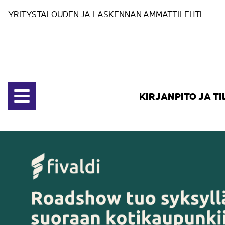
Siirry sisältöön
YRITYSTALOUDEN JA LASKENNAN AMMATTILEHTI
KIRJANPITO JA T
Avaa valikko