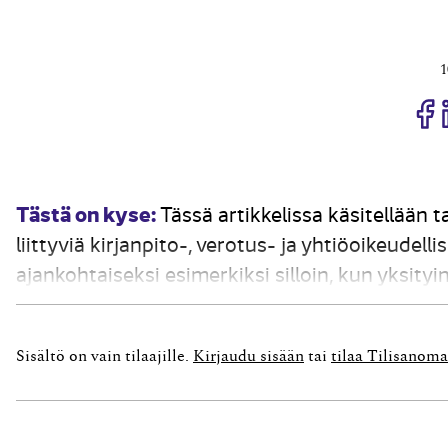
1
J
Tästä on kyse:
Tässä artikkelissa käsitellään 
liittyviä kirjanpito-, verotus- ja yhtiöoikeude
ajankohtaiseksi esimerkiksi silloin, kun yksit
itselleen, yhtiömuotoisen yrityksen omistuspo
muista syistä harjoittaa osakeyhtiömuodossa. 
Sisältö on vain tilaajille.
Kirjaudu sisään
tai
tilaa Tilisanoma