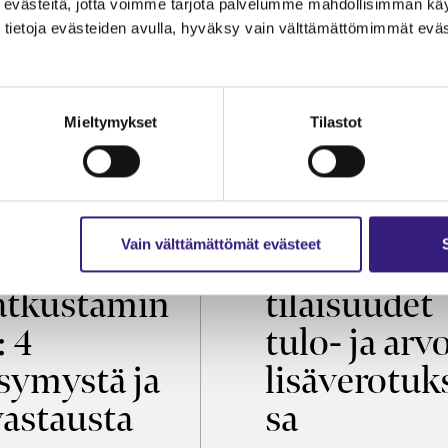
evästeitä, jotta voimme tarjota palvelumme mahdollisimman käytt
tietoja evästeiden avulla, hyväksy vain välttämättömimmät eväs
Mieltymykset
Tilastot
OIKEUS
VEROTUS
Vain välttämättömät evästeet
öaikalaki ja
Virkistys­
tkustamin
tilaisuudet
: 4
tulo- ja arv
symystä ja
lisäverotuk
vastausta
sa