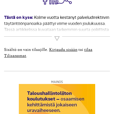
Tästä on kyse:
Kolme vuotta kestänyt palveludirektiivin
täytäntöönpanoaika päättyi viime vuoden joulukuussa.
Tässä artikkelissa kuvataan tarkemmin suurta poliittista
huomiota saaneen direktiivin sisältöä ja
Lue lisää
täytäntöönpanoa sekä arvioidaan sen vaikutuksia
yleisellä tasolla. Huomiota kiinnitetään myös siihen, mitä
Sisältö on vain tilaajille.
Kirjaudu sisään
tai
tilaa
merkitystä direktiivillä on tilitoimistoille. 1 Mille
Tilisanomat
.
oikeudelliselle pohjalle...
MAINOS