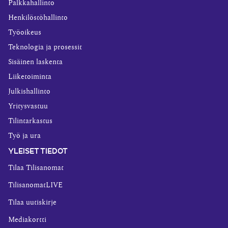
Palkkahallinto
Henkilöstöhallinto
Työoikeus
Teknologia ja prosessit
Sisäinen laskenta
Liiketoiminta
Julkishallinto
Yritysvastuu
Tilintarkastus
Työ ja ura
YLEISET TIEDOT
Tilaa Tilisanomat
TilisanomatLIVE
Tilaa uutiskirje
Mediakortti