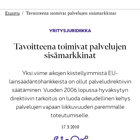
Etusivu
Tavoitteena toimivat palvelujen sisämarkkinat
YRITYSJURIDIIKKA
Tavoitteena toimivat palvelujen
sisämarkkinat
Yksi viime aikojen kiistellyimmistä EU-
lainsäädäntöhankkeista on ollut palveludirektiivin
säätäminen. Vuoden 2006 lopussa hyväksytyn
direktiivin tarkoitus on luoda oikeudellinen kehys
palvelujen vapaan liikkuvuuden paremmalle
toteutumiselle.
17.3.2010
Jaa Share on Facebook
Jaa Share on LinkedIn
Jaa WhatsApp-viestinä
Kopioi linkki