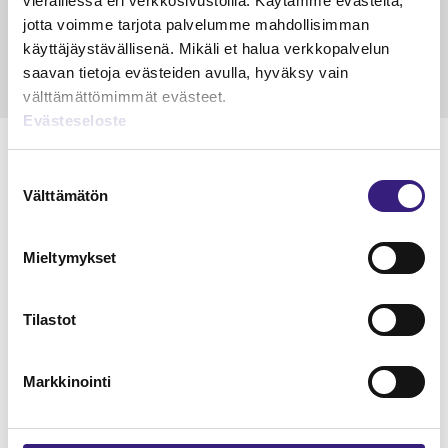
vieraillessa eri verkkosivustoilla. Käytämme evästeitä,
15.5.2023
10 min
14.5.2021
jotta voimme tarjota palvelumme mahdollisimman
käyttäjäystävällisenä. Mikäli et halua verkkopalvelun
saavan tietoja evästeiden avulla, hyväksy vain
välttämättömimmät evästeet.
Evästeseloste
Suostumuksen
Välttämätön
valinta
Lue Tilisanomien
näytenumero
Mieltymykset
TILAA TÄSTÄ
Tilastot
Markkinointi
Tilaa Tilisanomien