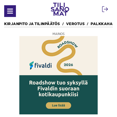
Siirry sisältöön
Avaa valikko
KIRJANPITO JA TILINPÄÄTÖS
VEROTUS
PALKKAHALL
MAINOS