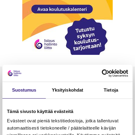
Luetuimmat
Suostumus
Yksityiskohdat
Tietoja
VEROTUS
TYÖOI
Kulu­veloitukset arvon­lisä­
Työa
verotuksessa – omien kulujen
kysy
Tämä sivusto käyttää evästeitä
veloitus, kulujen edelleen­
Evästeet ovat pieniä tekstitiedostoja, jotka tallentuvat
veloitus ja läpi­laskutus
automaattisesti tietokoneelle / päätelaitteelle kävijän
Petri Salomaa
Tarja An