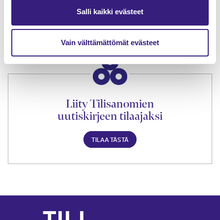
lukuoikeus
Salli kaikki evästeet
TILAA TÄSTÄ
Vain välttämättömät evästeet
Liity Tilisanomien
uutiskirjeen tilaajaksi
TILAA TÄSTÄ