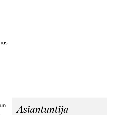
imus
kun
Asiantuntija
.