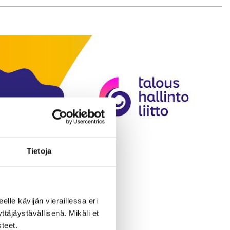
Tietoja
eelle kävijän vieraillessa eri
äjäystävällisenä. Mikäli et
teet.