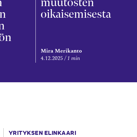
n
muutosten
in
oikaisemisesta
n
öön
Mira Merikanto
4.12.2025
1 min
YRITYKSEN ELINKAARI