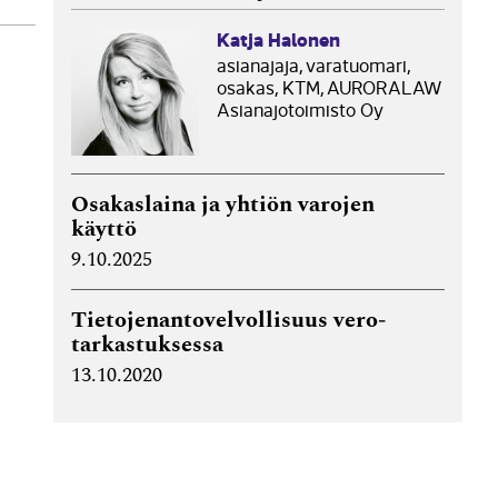
löä.
Katja Halonen
asianajaja, varatuomari,
osakas, KTM, AURORALAW
Asianajotoimisto Oy
Osakaslaina ja yhtiön varojen
käyttö
9.10.2025
Tietojen­anto­velvollisuus vero­
tarkastuk­sessa
13.10.2020