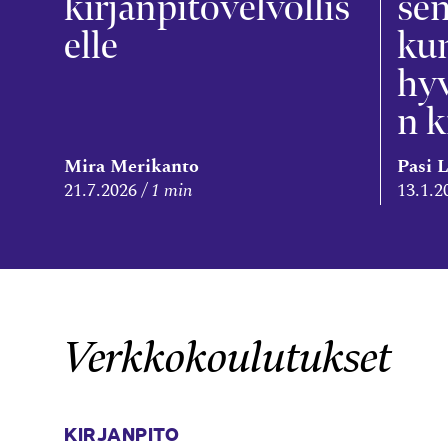
kirjanpitovelvollis
sen
elle
ku
hyv
n k
Mira Merikanto
Pasi 
21.7.2026
1 min
13.1.2
Verkkokoulutukset
KIRJANPITO