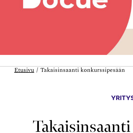
Etusivu
Takaisin­saanti konkurssi­pesään
YRITYS
Takaisin­saant