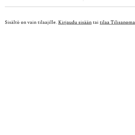
Konkurssivelallisella tarkoitetaan konkurssiin a
Takaisinsaannin tavoitteena on edistää velkojie
Sisältö on vain tilaajille.
Kirjaudu sisään
tai
tilaa Tilisanoma