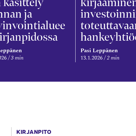
 käsittely
kirjaamine
nnan ja
investoinn
invointialuee
toteuttavaa
irjanpidossa
hankeyhti
Leppänen
Pasi Leppänen
026
3 min
13.1.2026
2 min
KIRJANPITO