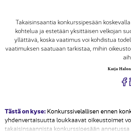
Takaisinsaantia konkurssipesään koskevalla 
kohtelua ja estetään yksittäisen velkojan su
yllättävä, koska vaatimus voi kohdistua tode
vaatimuksen saatuaan tarkistaa, mihin oikeusto
aih
Katja Halo
J
Tästä on kyse:
Konkurssivelallisen ennen konk
yhdenvertaisuutta loukkaavat oikeustoimet vo
takaisinsaannista konkurssipesään annetussa l