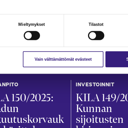
Mieltymykset
Tilastot
Vain välttämättömät evästeet
ANPITO
INVESTOINNIT
A 150/2025:
KILA 149/2
adun
Kunnan
kuutuskorvauk
sijoitusten