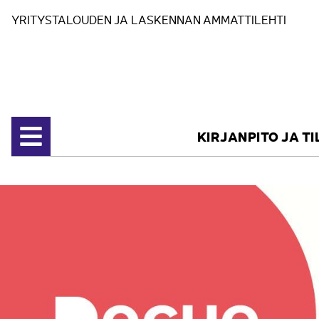
Siirry sisältöön
YRITYSTALOUDEN JA LASKENNAN AMMATTILEHTI
KIRJANPITO JA T
Avaa valikko