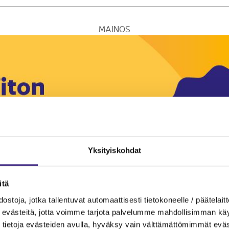
MAINOS
Yksityiskohdat
itä
ostoja, jotka tallentuvat automaattisesti tietokoneelle / päätelaitt
evästeitä, jotta voimme tarjota palvelumme mahdollisimman käytt
tietoja evästeiden avulla, hyväksy vain välttämättömimmät eväs