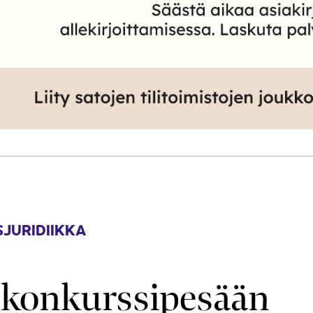
JURIDIIKKA
i konkurssi­pesään