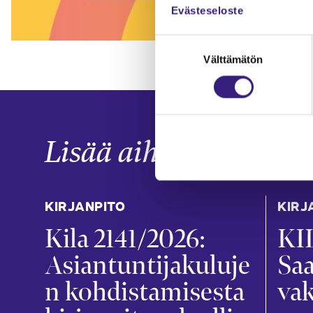
Evästeseloste
Suostumuksen
Välttämätön
valinta
Lisää aiheesta
KIRJANPITO
KIRJ
Kila 2141/2026:
KIL
Asiantuntijakuluje
Sa
n kohdistamisesta
va