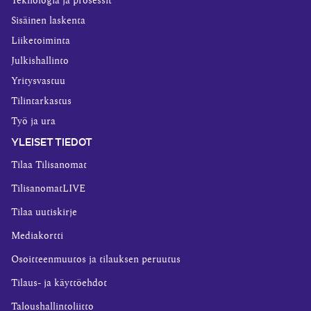
Teknologia ja prosessit
Sisäinen laskenta
Liiketoiminta
Julkishallinto
Yritysvastuu
Tilintarkastus
Työ ja ura
YLEISET TIEDOT
Tilaa Tilisanomat
TilisanomatLIVE
Tilaa uutiskirje
Mediakortti
Osoitteenmuutos ja tilauksen peruutus
Tilaus- ja käyttöehdot
Taloushallintoliitto