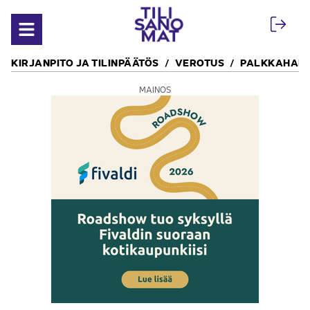
Siirry sisältöön
Avaa valikko
KIRJANPITO JA TILINPÄÄTÖS
VEROTUS
PALKKAHALL
MAINOS