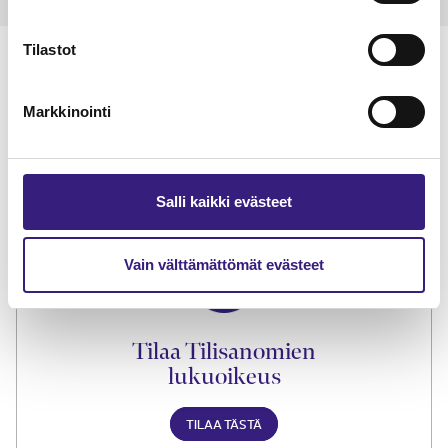
Tilastot
Markkinointi
Lue Tilisanomien
näytenumero
Salli kaikki evästeet
TILAA TÄSTÄ
Vain välttämättömät evästeet
Tilaa Tilisanomien
lukuoikeus
TILAA TÄSTÄ