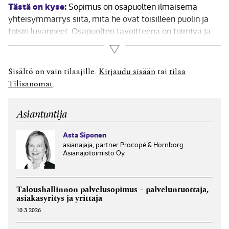
Tästä on kyse:
Sopimus on osapuolten ilmaisema
yhteisymmärrys siitä, mitä he ovat toisilleen puolin ja
toisin luvanneet. Osapuolten tavoitteena on toimiva ja
tuottava yhteistyö, esimerkiksi palvelun
Lue lisää
toimitussuhteessa. Sopimuksen sisältö on osapuolten
vapaasti päätettävissä, kunhan vain pakottavasta
Sisältö on vain tilaajille.
Kirjaudu sisään
tai
tilaa
lainsäädännöstä ei poiketa. Sopimuksen ei Suomessa
Tilisanomat
.
tarvitse...
Asiantuntija
Asta Siponen
asianajaja, partner Procopé & Hornborg
Asianajotoimisto Oy
Taloushallinnon palvelusopimus – palveluntuottaja,
asiakasyritys ja yrittäjä
10.3.2026