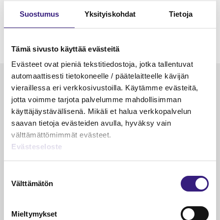
Suostumus
Yksityiskohdat
Tietoja
Tämä sivusto käyttää evästeitä
Evästeet ovat pieniä tekstitiedostoja, jotka tallentuvat
automaattisesti tietokoneelle / päätelaitteelle kävijän
Luetuimmat
vieraillessa eri verkkosivustoilla. Käytämme evästeitä,
jotta voimme tarjota palvelumme mahdollisimman
VEROTUS
TYÖOI
käyttäjäystävällisenä. Mikäli et halua verkkopalvelun
Kulu­veloitukset arvon­lisä­
Työa
saavan tietoja evästeiden avulla, hyväksy vain
verotuksessa – omien kulujen
kysy
välttämättömimmät evästeet.
veloitus, kulujen edelleen­
Evästeseloste
veloitus ja läpi­laskutus
Suostumuksen
Petri Salomaa
Tarja An
15.5.2023
10 min
14.5.2021
Välttämätön
valinta
Mieltymykset