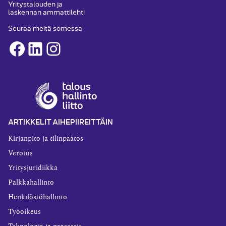
Yritystalouden ja
laskennan ammattilehti
Seuraa meitä somessa
Facebook
LinkedIn
Instagram
ARTIKKELIT AIHEPIIREITTÄIN
Kirjanpito ja tilinpäätös
Verotus
Yritysjuridiikka
Palkkahallinto
Henkilöstöhallinto
Työoikeus