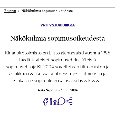
Etusivu
Näkökulmia sopimusoikeudesta
YRITYSJURIDIIKKA
Näkökulmia sopimusoikeudesta
Kirjanpitotoimistojen Liitto ajantasaisti vuonna 1996
laaditut yleiset sopimusehdot. Yleisiä
sopimusehtoja KL2004 sovelletaan tilitoimiston ja
asiakkaan välisessä suhteessa, jos tilitoimisto ja
asiakas ne sopimuksensa osaksi hyväksyvät.
Asta Siponen
18.5.2004
Jaa Share on Facebook
Jaa Share on LinkedIn
Jaa WhatsApp-viestinä
Kopioi linkki