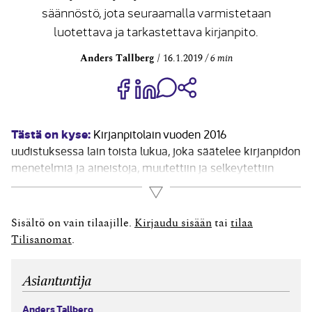
säännöstö, jota seuraamalla varmistetaan
luotettava ja tarkastettava kirjanpito.
Anders Tallberg
16.1.2019
6 min
Jaa Share on Facebook
Jaa Share on LinkedIn
Jaa WhatsApp-viestinä
Kopioi linkki
Tästä on kyse:
Kirjanpitolain vuoden 2016
uudistuksessa lain toista lukua, joka säätelee kirjanpidon
menetelmiä ja aineistoja, muutettiin ja selkeytettiin
merkittävästi. Tavoitteena oli säätää teknologisen
Lue lisää
kehityksen hyödyntämistä mahdollistava säännöstö,
jota seuraamalla varmistetaan luotettava ja
Sisältö on vain tilaajille.
Kirjaudu sisään
tai
tilaa
tarkastettava kirjanpito. Kun uudistettujen säännösten
Tilisanomat
.
soveltamisesta on nyt muutaman vuoden...
Asiantuntija
Anders Tallberg