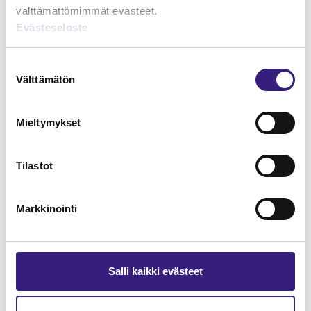
välttämättömimmät evästeet.
Evästeseloste
Suostumuksen
Välttämätön
valinta
Verkkokauppa - kirjanpito ja
Mieltymykset
arvonlisäverotus
KIRJANPITO
Tilastot
Markkinointi
Salli kaikki evästeet