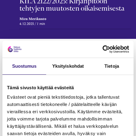
KILA 2122/2025: Kirjanpitoon
tehtyjen muutosten oikaisemisesta
Mira Merikanto
4.12.2025
1 min
Verkkokoulutukset
KIRJANPITO
Suostumus
Yksityiskohdat
Tietoja
Tämä sivusto käyttää evästeitä
Evästeet ovat pieniä tekstitiedostoja, jotka tallentuvat
automaattisesti tietokoneelle / päätelaitteelle kävijän
vieraillessa eri verkkosivustoilla. Käytämme evästeitä,
jotta voimme tarjota palvelumme mahdollisimman
käyttäjäystävällisenä. Mikäli et halua verkkopalvelun
saavan tietoja evästeiden avulla, hyväksy vain