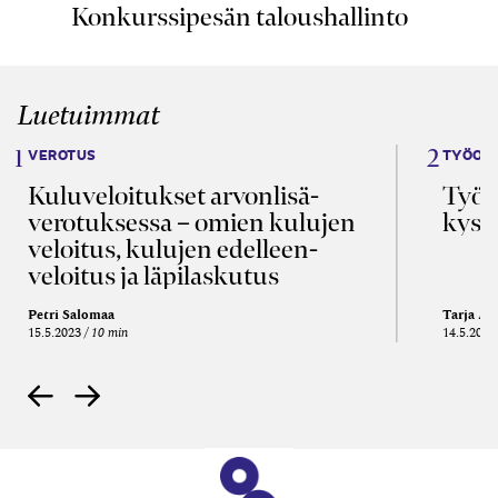
Konkurssipesän taloushallinto
Luetuimmat
VEROTUS
TYÖOI
Kulu­veloitukset arvon­lisä­
Työa
verotuksessa – omien kulujen
kysy
veloitus, kulujen edelleen­
veloitus ja läpi­laskutus
Petri Salomaa
Tarja An
15.5.2023
10 min
14.5.2021