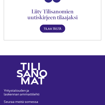
Liity Tilisanomien
uutiskirjeen tilaajaksi
TILAA TÄSTÄ
Yritystalouden ja
laskennan ammattilehti
Seuraa meitä somessa