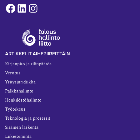
Facebook
LinkedIn
Instagram
ARTIKKELIT AIHEPIIREITTÄIN
Kirjanpito ja tilinpäätös
Verotus
Yritysjuridiikka
Palkkahallinto
Henkilöstöhallinto
Työoikeus
Teknologia ja prosessit
Sisäinen laskenta
Liiketoiminta