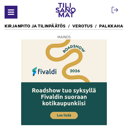
Siirry sisältöön
Avaa valikko
KIRJANPITO JA TILINPÄÄTÖS
VEROTUS
PALKKAHALL
MAINOS