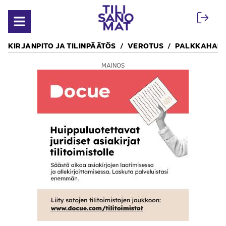
Siirry sisältöön
Avaa valikko
KIRJANPITO JA TILINPÄÄTÖS
VEROTUS
PALKKAHALL
MAINOS