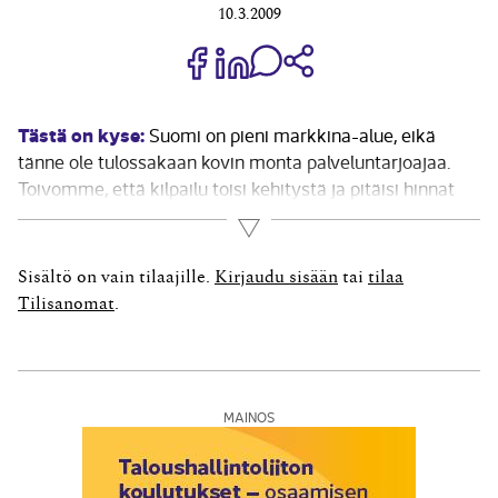
10.3.2009
Jaa Share on Facebook
Jaa Share on LinkedIn
Jaa WhatsApp-viestinä
Kopioi linkki
Tästä on kyse:
Suomi on pieni markkina-alue, eikä
tänne ole tulossakaan kovin monta palveluntarjoajaa.
Toivomme, että kilpailu toisi kehitystä ja pitäisi hinnat
alhaisina. Täytyy muistaa, ettei tilanne ole kuitenkaan
Lue lisää
sähköisillä tunnistusmarkkinoilla Suomessa huono,
Liikenne- ja viestintäministeriön viestintäpalveluyksikön
Sisältö on vain tilaajille.
Kirjaudu sisään
tai
tilaa
neuvotteleva virkamies Kirsi Miettinen valaisee.
Tilisanomat
.
Valtiontalouden...
MAINOS