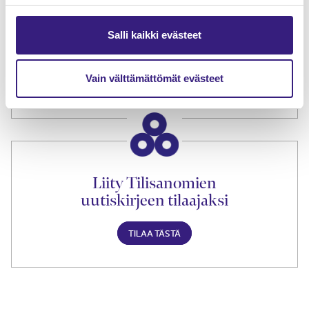
Tilaa Tilisanomien
Salli kaikki evästeet
lukuoikeus
Vain välttämättömät evästeet
TILAA TÄSTÄ
Liity Tilisanomien
uutiskirjeen tilaajaksi
TILAA TÄSTÄ