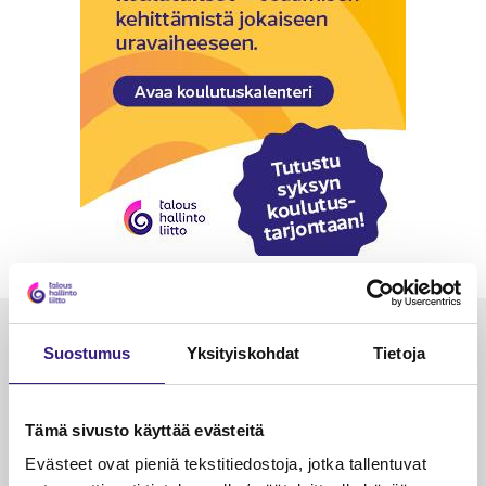
Luetuimmat
Suostumus
Yksityiskohdat
Tietoja
VEROTUS
TYÖOI
Kulu­veloitukset arvon­lisä­
Työa
Tämä sivusto käyttää evästeitä
verotuksessa – omien kulujen
kysy
Evästeet ovat pieniä tekstitiedostoja, jotka tallentuvat
veloitus, kulujen edelleen­