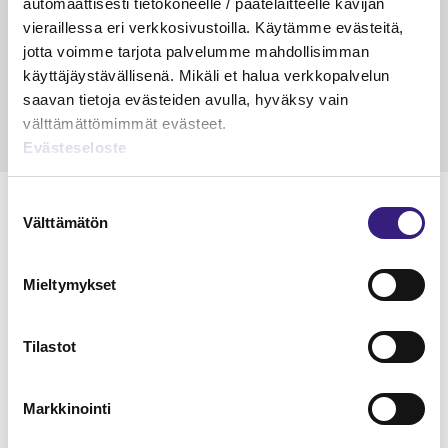
automaattisesti tietokoneelle / päätelaitteelle kävijän
veloitus ja läpi­laskutus
vieraillessa eri verkkosivustoilla. Käytämme evästeitä,
jotta voimme tarjota palvelumme mahdollisimman
Petri Salomaa
Tarja An
15.5.2023
10 min
14.5.2021
käyttäjäystävällisenä. Mikäli et halua verkkopalvelun
saavan tietoja evästeiden avulla, hyväksy vain
välttämättömimmät evästeet.
Evästeseloste
Suostumuksen
Välttämätön
valinta
Lue Tilisanomien
Mieltymykset
näytenumero
Tilastot
TILAA TÄSTÄ
Markkinointi