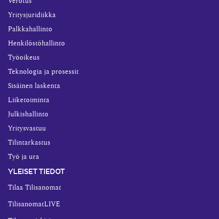
Verotus
Yritysjuridiikka
Palkkahallinto
Henkilöstöhallinto
Työoikeus
Teknologia ja prosessit
Sisäinen laskenta
Liiketoiminta
Julkishallinto
Yritysvastuu
Tilintarkastus
Työ ja ura
YLEISET TIEDOT
Tilaa Tilisanomat
TilisanomatLIVE