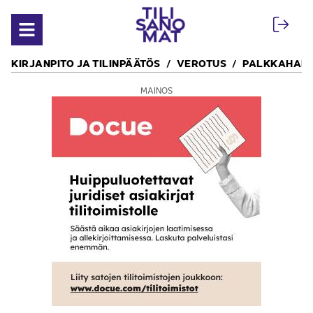
Siirry sisältöön
Avaa valikko
KIRJANPITO JA TILINPÄÄTÖS
VEROTUS
PALKKAHALL
MAINOS