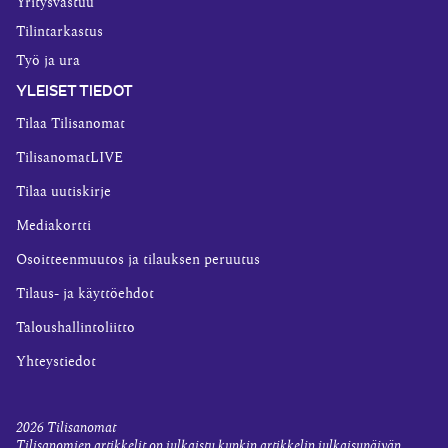
Yritysvastuu
Tilintarkastus
Työ ja ura
YLEISET TIEDOT
Tilaa Tilisanomat
TilisanomatLIVE
Tilaa uutiskirje
Mediakortti
Osoitteenmuutos ja tilauksen peruutus
Tilaus- ja käyttöehdot
Taloushallintoliitto
Yhteystiedot
2026
Tilisanomat
Tilisanomien artikkelit on julkaistu kunkin artikkelin julkaisupäivän