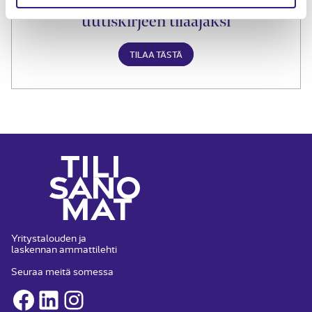
Liity Tilisanomien
uutiskirjeen tilaajaksi
TILAA TÄSTÄ
Yritystalouden ja
laskennan ammattilehti
Seuraa meitä somessa
Facebook
LinkedIn
Instagram