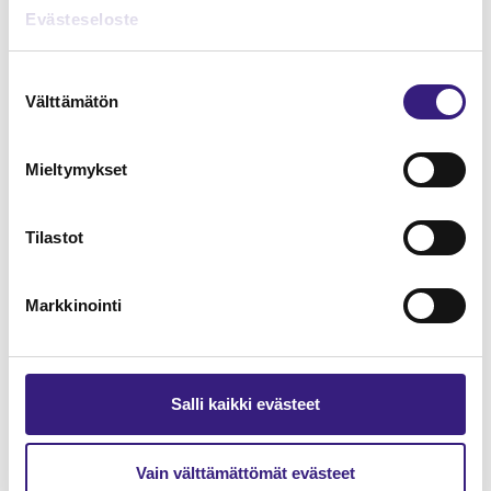
Lue Tilisanomien
Evästeseloste
näytenumero
Suostumuksen
Välttämätön
TILAA TÄSTÄ
valinta
Mieltymykset
Tilastot
Tilaa Tilisanomien
lukuoikeus
Markkinointi
TILAA TÄSTÄ
Salli kaikki evästeet
Vain välttämättömät evästeet