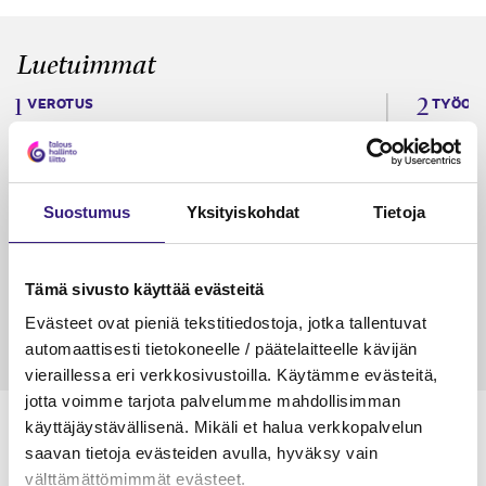
Luetuimmat
VEROTUS
TYÖOI
Kulu­veloitukset arvon­lisä­
Työa
verotuksessa – omien kulujen
kysy
veloitus, kulujen edelleen­
Suostumus
Yksityiskohdat
Tietoja
veloitus ja läpi­laskutus
Petri Salomaa
Tarja An
15.5.2023
10 min
14.5.2021
Tämä sivusto käyttää evästeitä
Evästeet ovat pieniä tekstitiedostoja, jotka tallentuvat
automaattisesti tietokoneelle / päätelaitteelle kävijän
vieraillessa eri verkkosivustoilla. Käytämme evästeitä,
jotta voimme tarjota palvelumme mahdollisimman
käyttäjäystävällisenä. Mikäli et halua verkkopalvelun
saavan tietoja evästeiden avulla, hyväksy vain
välttämättömimmät evästeet.