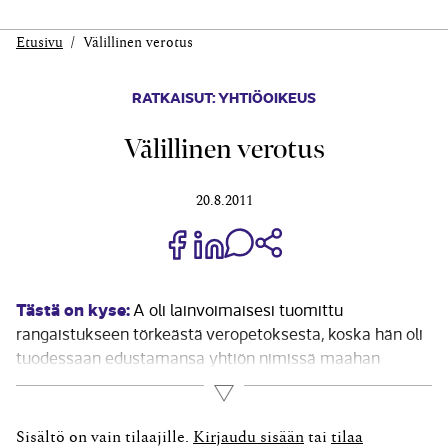
Etusivu
Välillinen verotus
RATKAISUT: YHTIÖOIKEUS
Välillinen verotus
20.8.2011
Jaa Share on Facebook
Jaa Share on LinkedIn
Jaa WhatsApp-viestinä
Kopioi linkki
Tästä on kyse:
A oli lainvoimaisesi tuomittu
rangaistukseen törkeästä veropetoksesta, koska hän oli
tuodessaan edustamansa yhtiön nimissä maahan
tavaraa ilmoittanut tulliviranomaisille tavaran arvon
Lue lisää
liian alhaisena ja siten välttänyt maahan tuotaessa
määrättävää liikevaihtoveroa. A haki tuomion
Sisältö on vain tilaajille.
Kirjaudu sisään
tai
tilaa