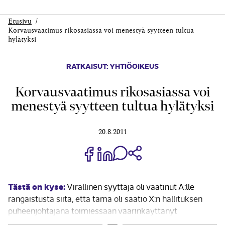
Etusivu
Korvausvaatimus rikosasiassa voi menestyä syytteen tultua
hylätyksi
RATKAISUT: YHTIÖOIKEUS
Korvausvaatimus rikosasiassa voi
menestyä syytteen tultua hylätyksi
20.8.2011
Jaa Share on Facebook
Jaa Share on LinkedIn
Jaa WhatsApp-viestinä
Kopioi linkki
Tästä on kyse:
Virallinen syyttäjä oli vaatinut A:lle
rangaistusta siitä, että tämä oli säätiö X:n hallituksen
puheenjohtajana toimiessaan väärinkäyttänyt
luottamusasemaansa ryhtymällä sellaiseen toimeen,