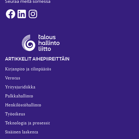
Seuraa meitä somessa
Facebook
LinkedIn
Instagram
ARTIKKELIT AIHEPIIREITTÄIN
Kirjanpito ja tilinpäätös
Verotus
Yritysjuridiikka
Palkkahallinto
Henkilöstöhallinto
Työoikeus
Teknologia ja prosessit
Sisäinen laskenta