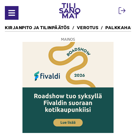
Siirry sisältöön
Avaa valikko
KIRJANPITO JA TILINPÄÄTÖS
VEROTUS
PALKKAHALL
MAINOS