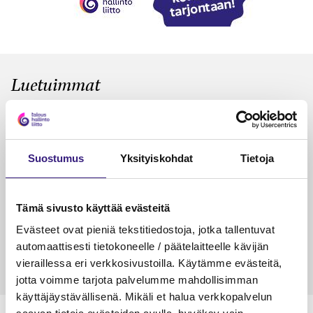
Luetuimmat
VEROTUS
TYÖOI
Kulu­veloitukset arvon­lisä­
Työa
verotuksessa – omien kulujen
kysy
Suostumus
Yksityiskohdat
Tietoja
veloitus, kulujen edelleen­
veloitus ja läpi­laskutus
Tämä sivusto käyttää evästeitä
Petri Salomaa
Tarja An
15.5.2023
10 min
14.5.2021
Evästeet ovat pieniä tekstitiedostoja, jotka tallentuvat
automaattisesti tietokoneelle / päätelaitteelle kävijän
vieraillessa eri verkkosivustoilla. Käytämme evästeitä,
jotta voimme tarjota palvelumme mahdollisimman
käyttäjäystävällisenä. Mikäli et halua verkkopalvelun