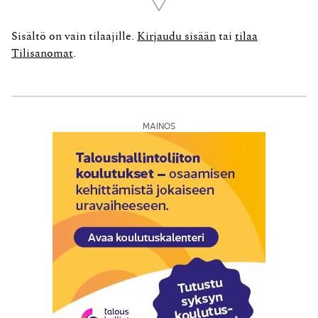
Lue lisää
johon hänellä ei ollut säätiölain ja säätiön sääntöjen
mukaan oikeutta, ja siten aiheuttanut säätiölle vahinkoa.
Sisältö on vain tilaajille.
Kirjaudu sisään
tai
tilaa
A oli ilman säätiön hallituksen...
Tilisanomat
.
MAINOS