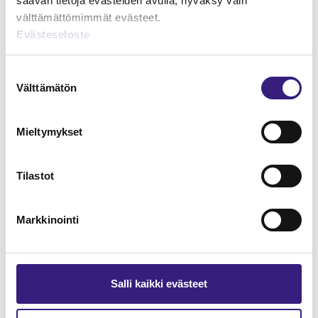
saavan tietoja evästeiden avulla, hyväksy vain
välttämättömimmät evästeet.
Evästeseloste
Lue Tilisanomien
näytenumero
Suostumuksen
Välttämätön
valinta
TILAA TÄSTÄ
Mieltymykset
Tilastot
Tilaa Tilisanomien
Markkinointi
lukuoikeus
TILAA TÄSTÄ
Salli kaikki evästeet