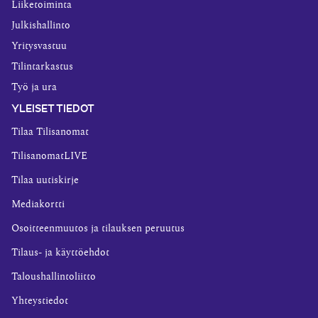
Liiketoiminta
Julkishallinto
Yritysvastuu
Tilintarkastus
Työ ja ura
YLEISET TIEDOT
Tilaa Tilisanomat
TilisanomatLIVE
Tilaa uutiskirje
Mediakortti
Osoitteenmuutos ja tilauksen peruutus
Tilaus- ja käyttöehdot
Taloushallintoliitto
Yhteystiedot