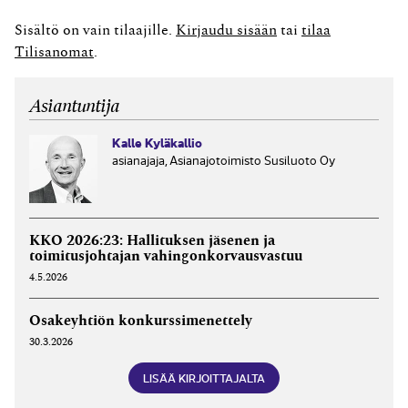
maksuvälinein tai ennenaikaisesti taikka määrällä, jota
pesän varoihin nähden on pidettävä huomattavana.
Sisältö on vain tilaajille.
Kirjaudu sisään
tai
tilaa
Maksu ei kuitenkaan peräydy, jos...
Tilisanomat
.
Asiantuntija
Kalle Kyläkallio
asianajaja, Asianajotoimisto Susiluoto Oy
KKO 2026:23: Hallituksen jäsenen ja
toimitusjohtajan vahingonkorvausvastuu
4.5.2026
Osakeyhtiön konkurssimenettely
30.3.2026
LISÄÄ KIRJOITTAJALTA