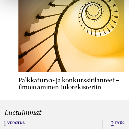
Palkkaturva- ja konkurssitilanteet –
ilmoittaminen tulorekisteriin
Luetuimmat
VEROTUS
TYÖOI