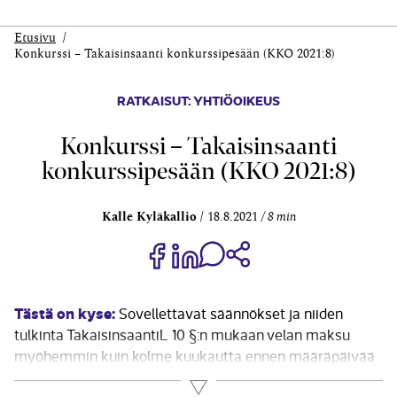
Etusivu
Konkurssi – Takaisinsaanti konkurssipesään (KKO 2021:8)
RATKAISUT: YHTIÖOIKEUS
Konkurssi – Takaisinsaanti
konkurssipesään (KKO 2021:8)
Kalle Kyläkallio
18.8.2021
8 min
Jaa Share on Facebook
Jaa Share on LinkedIn
Jaa WhatsApp-viestinä
Kopioi linkki
Tästä on kyse:
Sovellettavat säännökset ja niiden
tulkinta TakaisinsaantiL 10 §:n mukaan velan maksu
myöhemmin kuin kolme kuukautta ennen määräpäivää
peräytyy, jos velka on maksettu epätavallisin
Lue lisää