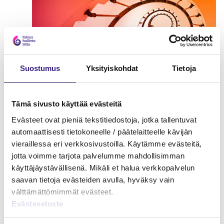
Suostumus
Yksityiskohdat
Tietoja
Tämä sivusto käyttää evästeitä
Konkurssipesän taloushallinto
Evästeet ovat pieniä tekstitiedostoja, jotka tallentuvat
automaattisesti tietokoneelle / päätelaitteelle kävijän
OSAKEYHTIÖ
vieraillessa eri verkkosivustoilla. Käytämme evästeitä,
jotta voimme tarjota palvelumme mahdollisimman
käyttäjäystävällisenä. Mikäli et halua verkkopalvelun
saavan tietoja evästeiden avulla, hyväksy vain
välttämättömimmät evästeet.
Evästeseloste