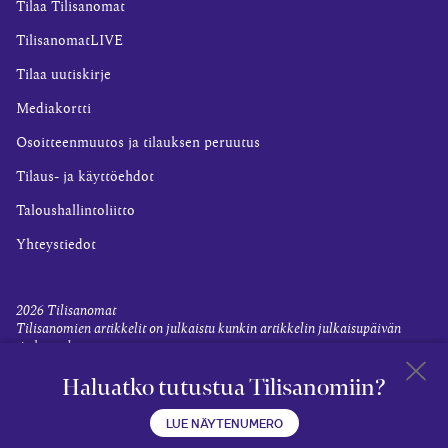
Tilaa Tilisanomat
TilisanomatLIVE
Tilaa uutiskirje
Mediakortti
Osoitteenmuutos ja tilauksen peruutus
Tilaus- ja käyttöehdot
Taloushallintoliitto
Yhteystiedot
2026
Tilisanomat
Tilisanomien artikkelit on julkaistu kunkin artikkelin julkaisupäivän
tiedon valossa.
Rekisteriseloste ja tietoja henkilötietojen käsittelytoimista
Haluatko tutustua Tilisanomiin?
Evästevalinnat
Takaisin 
LUE NÄYTENUMERO