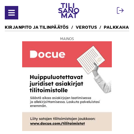
Siirry sisältöön
Avaa valikko
KIRJANPITO JA TILINPÄÄTÖS
VEROTUS
PALKKAHALL
MAINOS