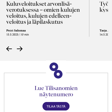
Kulu­veloitukset arvon­lisä­
Työa
verotuksessa – omien kulujen
kysy
veloitus, kulujen edelleen­
veloitus ja läpi­laskutus
Petri Salomaa
Tarja An
15.5.2023
10 min
14.5.2021
Lue Tilisanomien
näytenumero
TILAA TÄSTÄ