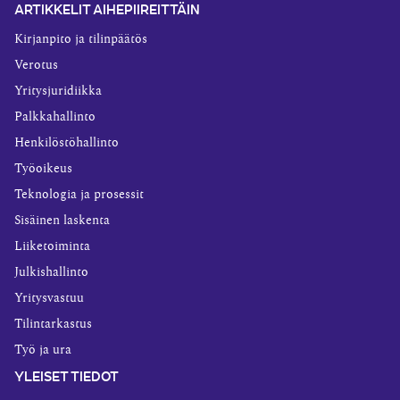
ARTIKKELIT AIHEPIIREITTÄIN
Kirjanpito ja tilinpäätös
Verotus
Yritysjuridiikka
Palkkahallinto
Henkilöstöhallinto
Työoikeus
Teknologia ja prosessit
Sisäinen laskenta
Liiketoiminta
Julkishallinto
Yritysvastuu
Tilintarkastus
Työ ja ura
YLEISET TIEDOT