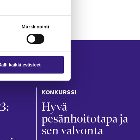
Markkinointi
Salli kaikki evästeet
KONKURSSI
3:
Hyvä
pesänhoitotapa ja
sen valvonta