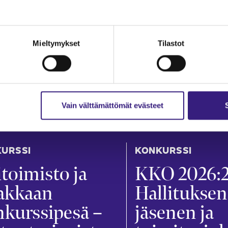
Mieltymykset
Tilastot
Vain välttämättömät evästeet
URSSI
KONKURSSI
itoimisto ja
KKO 2026:2
iakkaan
Hallituksen
kurssipesä –
jäsenen ja