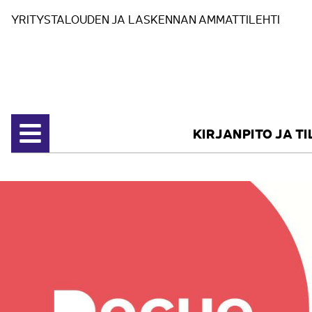
Siirry sisältöön
YRITYSTALOUDEN JA LASKENNAN AMMATTILEHTI
KIRJANPITO JA T
Avaa valikko