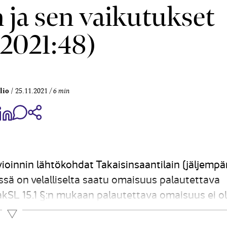
 ja sen vaikutukset
2021:48)
lio
25.11.2021
6 min
aa Share on Facebook
Jaa Share on LinkedIn
Jaa WhatsApp-viestinä
Kopioi linkki
ioinnin lähtökohdat Takaisinsaantilain (jäljemp
sä on velalliselta saatu omaisuus palautettava
akSL 15.1 §:n mukaan palautettava omaisuus ei o
 korvattava....
Lue lisää