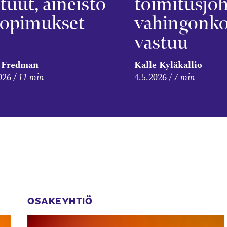
tuut, aineisto
toimitusjoh
sopimukset
vahingonko
vastuu
 Fredman
Kalle Kyläkallio
026
11 min
4.5.2026
7 min
OSAKEYHTIÖ