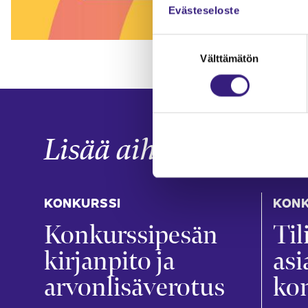
Evästeseloste
Suostumuksen
Välttämätön
valinta
Lisää aiheesta
KONKURSSI
KONK
Konkurssipesän
Til
kirjanpito ja
as
arvonlisäverotus
kon