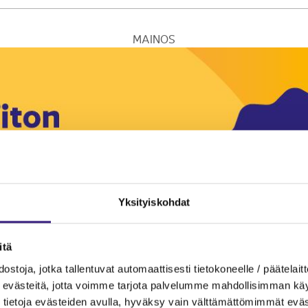
MAINOS
Yksityiskohdat
itä
ostoja, jotka tallentuvat automaattisesti tietokoneelle / päätelaitt
evästeitä, jotta voimme tarjota palvelumme mahdollisimman käytt
tietoja evästeiden avulla, hyväksy vain välttämättömimmät eväs