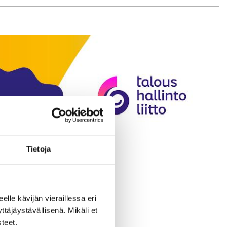
Tietoja
eelle kävijän vieraillessa eri
äjäystävällisenä. Mikäli et
teet.