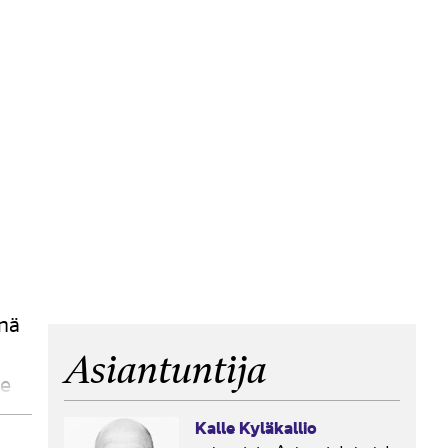
änä
Asiantuntija
le
Kalle Kyläkallio