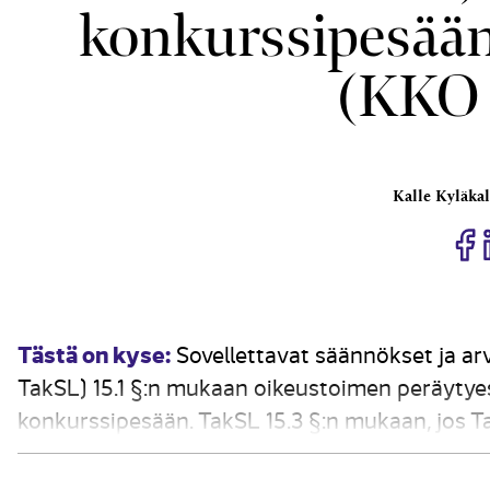
konkurssipesään
(KKO 
Kalle Kyläkal
J
Tästä on kyse:
Sovellettavat säännökset ja arv
TakSL) 15.1 §:n mukaan oikeustoimen peräytyes
konkurssipesään. TakSL 15.3 §:n mukaan, jos T
tallella tai muuten palautettavissa, sen arvo on