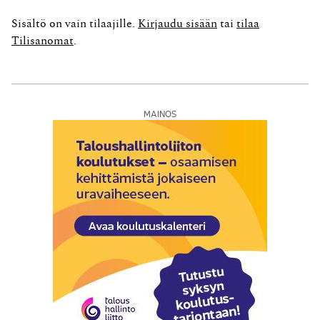
yhtiön lainojen lyhennykset ja korot niiden erääntyessä.
Kysymys siitä, • merkitsikö menettely osakeyhtiölain 12
Sisältö on vain tilaajille.
Kirjaudu sisään
tai
tilaa
luvun 5 §:ssä tarkoitettua laitonta varojenjakoa, •...
Tilisanomat
.
MAINOS