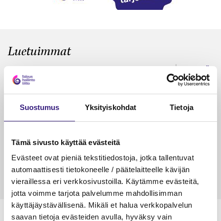
Luetuimmat
VEROTUS
TYÖOI
Kulu­veloitukset arvon­lisä­
Työa
verotuksessa – omien kulujen
kysy
Suostumus
Yksityiskohdat
Tietoja
veloitus, kulujen edelleen­
veloitus ja läpi­laskutus
Petri Salomaa
Tarja An
Tämä sivusto käyttää evästeitä
15.5.2023
10 min
14.5.2021
Evästeet ovat pieniä tekstitiedostoja, jotka tallentuvat
automaattisesti tietokoneelle / päätelaitteelle kävijän
vieraillessa eri verkkosivustoilla. Käytämme evästeitä,
jotta voimme tarjota palvelumme mahdollisimman
käyttäjäystävällisenä. Mikäli et halua verkkopalvelun
saavan tietoja evästeiden avulla, hyväksy vain