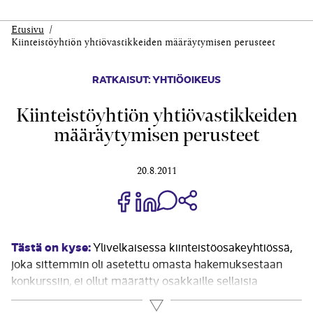
Etusivu
Kiinteistöyhtiön yhtiövastikkeiden määräytymisen perusteet
RATKAISUT: YHTIÖOIKEUS
Kiinteistöyhtiön yhtiövastikkeiden
määräytymisen perusteet
20.8.2011
Jaa Share on Facebook
Jaa Share on LinkedIn
Jaa WhatsApp-viestinä
Kopioi linkki
Tästä on kyse:
Ylivelkaisessa kiinteistöosakeyhtiössä,
joka sittemmin oli asetettu omasta hakemuksestaan
konkurssiin, ei ollut määrätty osakkaille sellaisia
yhtiövastikkeita, jotka olisivat riittäneet kattamaan
Lue lisää