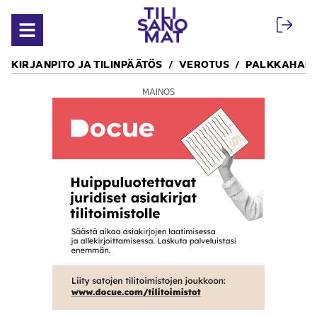
Siirry sisältöön
Avaa valikko
KIRJANPITO JA TILINPÄÄTÖS
VEROTUS
PALKKAHALL
MAINOS