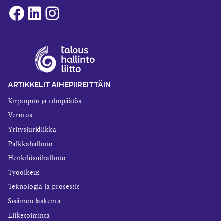
Facebook
LinkedIn
Instagram
ARTIKKELIT AIHEPIIREITTÄIN
Kirjanpito ja tilinpäätös
Verotus
Yritysjuridiikka
Palkkahallinto
Henkilöstöhallinto
Työoikeus
Teknologia ja prosessit
Sisäinen laskenta
Liiketoiminta