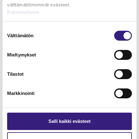
välttämättömimmät evästeet.
Evästeseloste
Lue Tilisanomien
näytenumero
Suostumuksen
Välttämätön
valinta
TILAA TÄSTÄ
Mieltymykset
Tilastot
Tilaa Tilisanomien
lukuoikeus
Markkinointi
TILAA TÄSTÄ
Salli kaikki evästeet