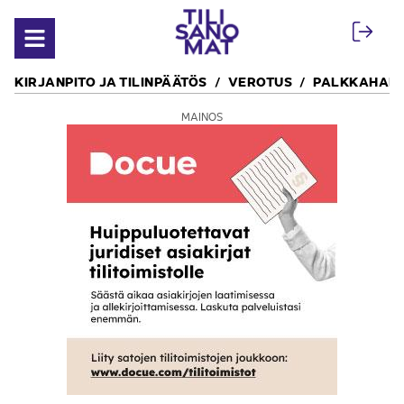
Siirry sisältöön
Avaa valikko
KIRJANPITO JA TILINPÄÄTÖS
VEROTUS
PALKKAHALL
MAINOS