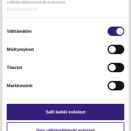
välttämättömimmät evästeet.
Evästeseloste
Lue Tilisanomien
näytenumero
Suostumuksen
Välttämätön
valinta
TILAA TÄSTÄ
Mieltymykset
Tilastot
Tilaa Tilisanomien
lukuoikeus
Markkinointi
TILAA TÄSTÄ
Salli kaikki evästeet
Vain välttämättömät evästeet