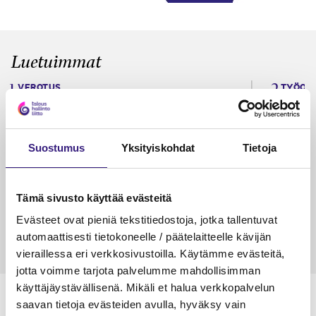
Luetuimmat
VEROTUS
TYÖOI
Kulu­veloitukset arvon­lisä­
Työa
verotuksessa – omien kulujen
kysy
veloitus, kulujen edelleen­
Suostumus
Yksityiskohdat
Tietoja
veloitus ja läpi­laskutus
Petri Salomaa
Tarja An
Tämä sivusto käyttää evästeitä
15.5.2023
10 min
14.5.2021
Evästeet ovat pieniä tekstitiedostoja, jotka tallentuvat
automaattisesti tietokoneelle / päätelaitteelle kävijän
vieraillessa eri verkkosivustoilla. Käytämme evästeitä,
jotta voimme tarjota palvelumme mahdollisimman
käyttäjäystävällisenä. Mikäli et halua verkkopalvelun
saavan tietoja evästeiden avulla, hyväksy vain