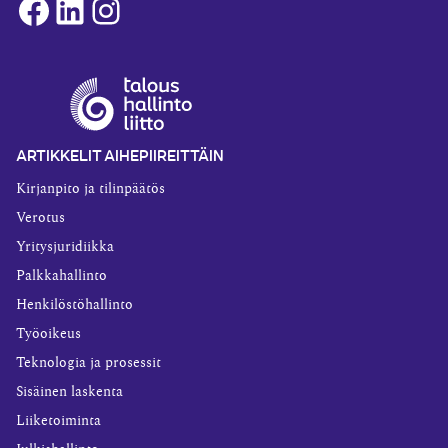
Facebook
LinkedIn
Instagram
ARTIKKELIT AIHEPIIREITTÄIN
Kirjanpito ja tilinpäätös
Verotus
Yritysjuridiikka
Palkkahallinto
Henkilöstöhallinto
Työoikeus
Teknologia ja prosessit
Sisäinen laskenta
Liiketoiminta