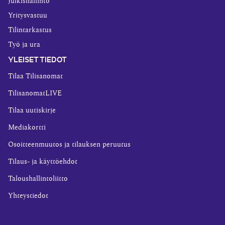
Julkishallinto
Yritysvastuu
Tilintarkastus
Työ ja ura
YLEISET TIEDOT
Tilaa Tilisanomat
TilisanomatLIVE
Tilaa uutiskirje
Mediakortti
Osoitteenmuutos ja tilauksen peruutus
Tilaus- ja käyttöehdot
Taloushallintoliitto
Yhteystiedot