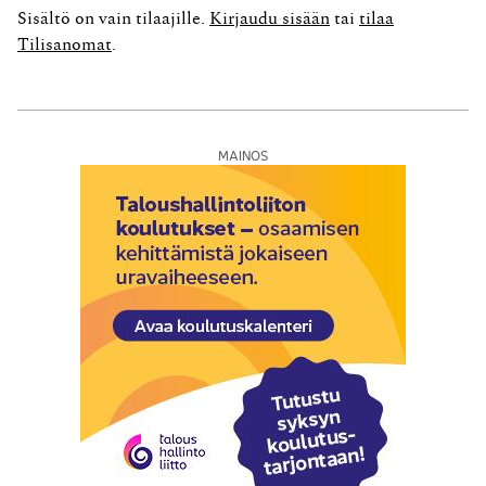
vaalien jälkeen. Nykymuotoinen työttömyysvakuutus
Sisältö on vain tilaajille.
Kirjaudu sisään
tai
tilaa
täytti muutama vuosi sitten 50 vuotta.
Tilisanomat
.
Työttömyysvakuutusrahasto (TVR) aloitti toimintansa
vuoden 1999 alussa....
MAINOS