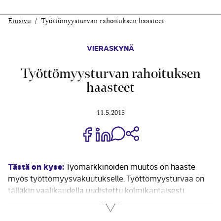
Etusivu
Työttömyysturvan rahoituksen haasteet
VIERASKYNÄ
Työttömyysturvan rahoituksen
haasteet
11.5.2015
Jaa Share on Facebook
Jaa Share on LinkedIn
Jaa WhatsApp-viestinä
Kopioi linkki
Tästä on kyse:
Työmarkkinoiden muutos on haaste
myös työttömyysvakuutukselle. Työttömyysturvaa on
tälläkin vaalikaudella uudistettu kolmikantaisesti.
Työttömyysturvan uudistaminen on ollut esillä
Lue lisää
vaalikeskustelussa ja keskustelu varmasti jatkuu myös