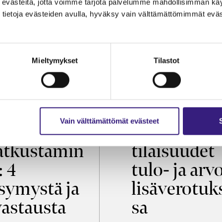
evästeitä, jotta voimme tarjota palvelumme mahdollisimman käytt
tietoja evästeiden avulla, hyväksy vain välttämättömimmät eväs
Mieltymykset
Tilastot
OIKEUS
VEROTUS
Vain välttämättömät evästeet
öaikalaki ja
Virkistys­
tkustamin
tilaisuudet
: 4
tulo- ja arv
symystä ja
lisäverotuk
vastausta
sa