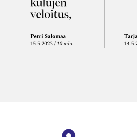
kulujen
veloitus,
kulujen
edelleen­
Petri Salomaa
Tarj
15.5.2023
10 min
14.5.
veloitus ja
läpi­laskutus