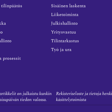
 tilinpäätös
Sisäinen laskenta
Liiketoiminta
kka
Julkishallinto
to
Yritysvastuu
llinto
Tilintarkastus
Työ ja ura
a prosessit
rtikkelit on julkaistu kunkin
Rekisteriseloste ja tietoja henk
kaisupäivän tiedon valossa.
käsittelytoimista