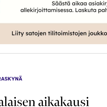
RASKYNÄ
alaisen aikakausi