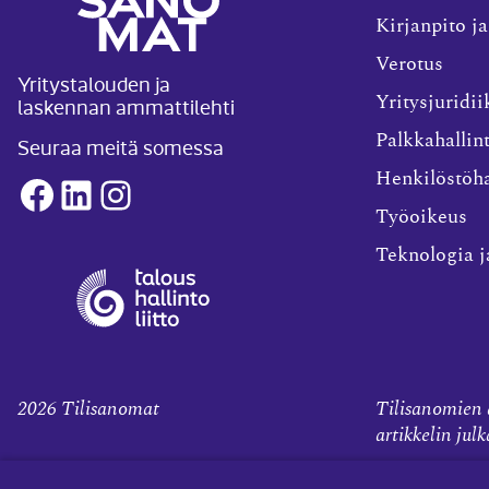
Kirjanpito ja
Verotus
Yritystalouden ja
laskennan ammattilehti
Yritysjuridii
Palkkahallin
Seuraa meitä somessa
Henkilöstöha
Facebook
LinkedIn
Instagram
Työoikeus
Teknologia j
2026
Tilisanomat
Tilisanomien a
artikkelin jul