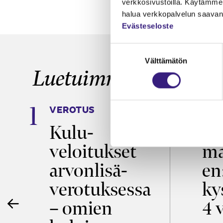
verkkosivustoilla. Käytämme 
halua verkkopalvelun saavan 
Evästeseloste
Suostumuksen
Välttämätön
valinta
Luetuimmat
VEROTUS
TYÖ
a
Kulu­
Ty
veloitukset
ma
ö
arvon­lisä­
en
verotuksessa
ky
– omien
4 