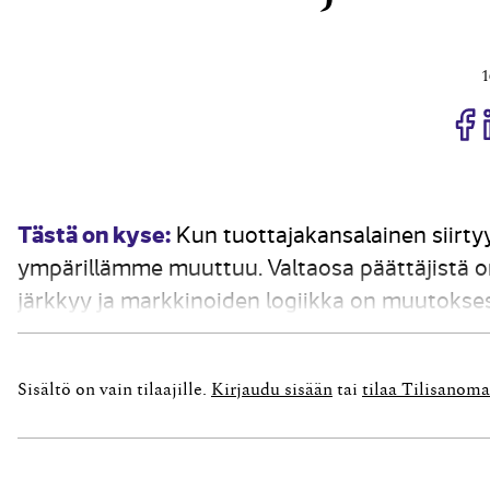
1
J
Tästä on kyse:
Kun tuottajakansalainen siirtyy
ympärillämme muuttuu. Valtaosa päättäjistä o
järkkyy ja markkinoiden logiikka on muutokses
vuosikymmen tuo mukanaan vallankumouksia ai
kuluttajakansalainen siirtää...
Sisältö on vain tilaajille.
Kirjaudu sisään
tai
tilaa Tilisanoma