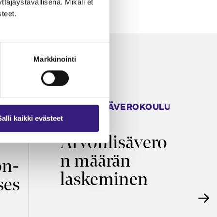
äjäystävällisenä. Mikäli et
teet.
Markkinointi
ARVONLISÄVEROKOULU
K
2026
T
Salli kaikki evästeet
Arvonlisävero
V
n määrän
p
on­
laskeminen
ses