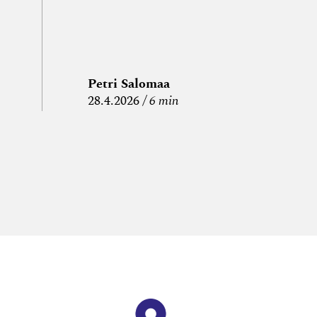
Petri Salomaa
P
28.4.2026
6 min
15