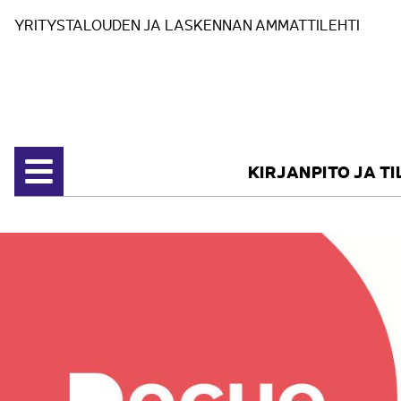
Siirry sisältöön
YRITYSTALOUDEN JA LASKENNAN AMMATTILEHTI
KIRJANPITO JA T
Avaa valikko