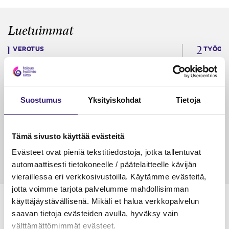
Luetuimmat
VEROTUS
TYÖOI
Kulu­veloitukset arvon­lisä­
Työa
verotuksessa – omien kulujen
kysy
veloitus, kulujen edelleen­
Suostumus
Yksityiskohdat
Tietoja
veloitus ja läpi­laskutus
Petri Salomaa
Tarja An
15.5.2023
10 min
14.5.2021
Tämä sivusto käyttää evästeitä
Evästeet ovat pieniä tekstitiedostoja, jotka tallentuvat
automaattisesti tietokoneelle / päätelaitteelle kävijän
vieraillessa eri verkkosivustoilla. Käytämme evästeitä,
jotta voimme tarjota palvelumme mahdollisimman
käyttäjäystävällisenä. Mikäli et halua verkkopalvelun
saavan tietoja evästeiden avulla, hyväksy vain
välttämättömimmät evästeet.