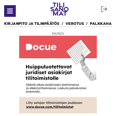
Siirry sisältöön
Avaa valikko
KIRJANPITO JA TILINPÄÄTÖS
VEROTUS
PALKKAHALL
MAINOS