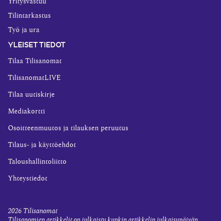
Yritysvastuu
Tilintarkastus
Työ ja ura
YLEISET TIEDOT
Tilaa Tilisanomat
TilisanomatLIVE
Tilaa uutiskirje
Mediakortti
Osoitteenmuutos ja tilauksen peruutus
Tilaus- ja käyttöehdot
Taloushallintoliitto
Yhteystiedot
2026
Tilisanomat
Tilisanomien artikkelit on julkaistu kunkin artikkelin julkaisupäivän