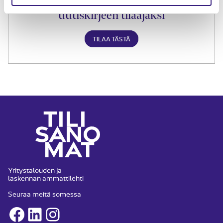
Liity Tilisanomien
uutiskirjeen tilaajaksi
TILAA TÄSTÄ
Yritystalouden ja
laskennan ammattilehti
Seuraa meitä somessa
Facebook
LinkedIn
Instagram