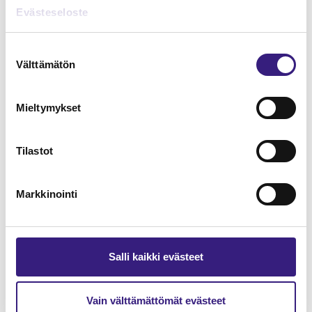
Lue Tilisanomien
Evästeseloste
näytenumero
Suostumuksen
Välttämätön
TILAA TÄSTÄ
valinta
Mieltymykset
Tilastot
Tilaa Tilisanomien
lukuoikeus
Markkinointi
TILAA TÄSTÄ
Salli kaikki evästeet
Vain välttämättömät evästeet