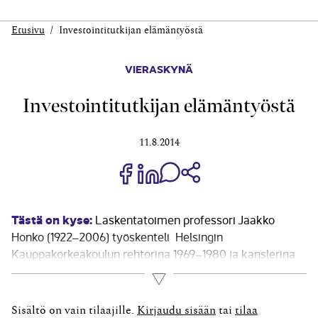
Etusivu
Investointitutkijan elämäntyöstä
VIERASKYNÄ
Investointitutkijan elämäntyöstä
11.8.2014
Jaa Share on Facebook
Jaa Share on LinkedIn
Jaa WhatsApp-viestinä
Kopioi linkki
Tästä on kyse:
Laskentatoimen professori Jaakko
Honko (1922–2006) työskenteli Helsingin
Kauppakorkeakoulun rehtorina 1969–1980 ja kanslerina
1980–1989. 31-vuotiaan Hongon väitöskirja ”Koneen
Lue lisää
edullisin pitoaika ja investointilaskelmat” ilmestyi 1955.
Kansainvälisen investointitutkimuksen kautta välittyi
Sisältö on vain tilaajille.
Kirjaudu sisään
tai
tilaa